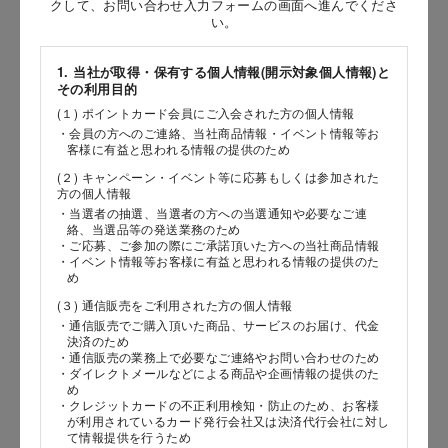
クして、お問い合わせ入力フォームの画面へ進んでくださ
い。
［姓］
［名］
1. 当社が取得・保有する個人情報(開示対象個人情報)と
その利用目的
（全角で入力してください）
(１) ポイントカード会員にご入会された方の個人情報
・会員の方へのご連絡、当社商品情報・イベント情報等お
客様に有益と思われる情報の提供のため
お問い合わせ時氏名（カナ）
(２) キャンペーン・イベント等に応募もしくは参加された
［セイ］
方の個人情報
・当選者の抽選、当選者の方への当選通知や必要なご連
［メイ］
絡、当選品等の発送業務のため
・ご応募、ご参加の際にご承諾頂いた方への当社商品情報
・イベント情報等お客様に有益と思われる情報の提供のた
（全角で入力してください）
め
(３) 通信販売をご利用された方の個人情報
電話番号
・通信販売でご購入頂いた商品、サービスのお届け、代金
決済のため
・通信販売の業務上で必要なご連絡やお問い合わせのため
・ダイレクトメールなどによる商品や企画情報の提供のた
め
・クレジットカードの不正利用検知・防止のため、お客様
メールアドレス
が利用されているカード発行会社又は決済代行会社に対し
て情報提供を行うため