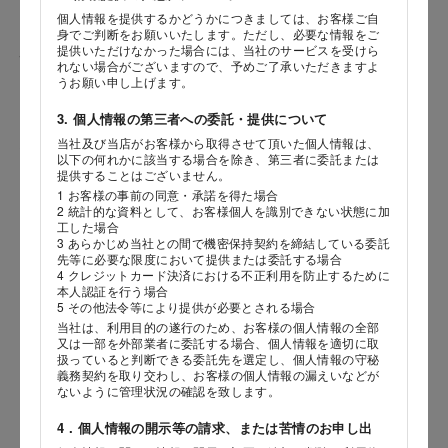
個人情報を提供するかどうかにつきましては、お客様ご自
身でご判断をお願いいたします。ただし、必要な情報をご
提供いただけなかった場合には、当社のサービスを受けら
性別
れない場合がございますので、予めご了承いただきますよ
うお願い申し上げます。
3. 個人情報の第三者への委託・提供について
当社及び当店がお客様から取得させて頂いた個人情報は、
生年月日
海外 Overseas shops
以下の何れかに該当する場合を除き、第三者に委託または
提供することはございません。
年
月
日
Indonesia
Singapore
1 お客様の事前の同意・承諾を得た場合
2 統計的な資料として、お客様個人を識別できない状態に加
Malaysia
Hong Kong
工した場合
内容
UAE
Thailand
3 あらかじめ当社との間で機密保持契約を締結している委託
先等に必要な限度において提供または委託する場合
Vietnam
4 クレジットカード決済における不正利用を防止するために
本人認証を行う場合
5 その他法令等により提供が必要とされる場合
当社は、利用目的の遂行のため、お客様の個人情報の全部
Iは八ヶ岳や末広がりを意味す
又は一部を外部業者に委託する場合、個人情報を適切に取
おやつ時」という意味を込
扱っていると判断できる委託先を選定し、個人情報の守秘
た。雄大な八ヶ岳山麓の自
義務契約を取り交わし、お客様の個人情報の漏えいなどが
まれる、こだわりのスイー
ないように管理状況の確認を致します。
ださい。
4．個人情報の開示等の請求、または苦情のお申し出