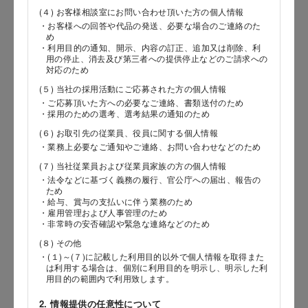
(４) お客様相談室にお問い合わせ頂いた方の個人情報
・お客様への回答や代品の発送、必要な場合のご連絡のた
め
郵便番号
・利用目的の通知、開示、内容の訂正、追加又は削除、利
用の停止、消去及び第三者への提供停止などのご請求への
対応のため
(５) 当社の採用活動にご応募された方の個人情報
都道府県
・ご応募頂いた方への必要なご連絡、書類送付のため
・採用のための選考、選考結果の通知のため
(６) お取引先の従業員、役員に関する個人情報
・業務上必要なご通知やご連絡、お問い合わせなどのため
市区郡
(７) 当社従業員および従業員家族の方の個人情報
・法令などに基づく義務の履行、官公庁への届出、報告の
ため
・給与、賞与の支払いに伴う業務のため
・雇用管理および人事管理のため
町村
・非常時の安否確認や緊急な連絡などのため
(８) その他
・(１)～(７)に記載した利用目的以外で個人情報を取得また
は利用する場合は、個別に利用目的を明示し、明示した利
用目的の範囲内で利用致します。
番地以降
2. 情報提供の任意性について