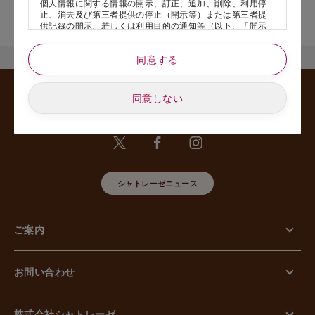
個人情報に関する情報の開示、訂正、追加、削除、利用停
店舗サービスに関するお問い合わせにつきましては、内容欄に『店
止、消去及び第三者提供の停止（開示等）または第三者提
舗名』を記載いただけますと幸いです。
供記録の開示、若しくは利用目的の通知等（以下、「開示
等の請求」といいます）のご請求があった場合または苦情
のお申し出があった場合には、請求者がご本人であること
同意する
あるいは正式な代理人として認められる方であることを確
認させていただいたうえで、特別な理由のない限り合理的
な期間と範囲内で対応させていただきます。
同意しない
5. 個人情報の安全管理のために講じた措置について
当社は外的環境を把握した上で個人情報の安全管理のため
に以下の措置をしております。
【組織的安全管理措置】
組織体制の整備、個人情報の取扱いに係る規律に従った運
用、個人情報の取扱い状況を確認する手段の整備、漏えい
等事案に対応する体制の整備、取扱い状況の把握及び安全
シャトレーゼニュース
管理措置の見直し等に関して、必要な措置を講じていま
す。
【人的安全管理措置】
ご案内
個人情報の取扱いに関する留意事項について、従業員に定
期的な教育等を行っております。また、個人情報の秘密保
持に関する事項を含む誓約書を取得しております。
【物理的安全管理措置】
お問い合わせ
個人情報を取り扱う区域の管理、機器及び電子媒体等の盗
難等の防止、電子媒体等を持ち運ぶ場合の漏えい等の防
止、個人情報の削除及び機器、電子媒体等の廃棄に関し
て、必要な措置を講じています。
株式会社シャトレーゼ