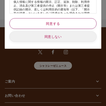
個人情報に関する情報の開示、訂正、追加、削除、利用停
止、消去及び第三者提供の停止（開示等）または第三者提
店舗サービスに関するお問い合わせにつきましては、内容欄に『店
供記録の開示、若しくは利用目的の通知等（以下、「開示
舗名』を記載いただけますと幸いです。
等の請求」といいます）のご請求があった場合または苦情
のお申し出があった場合には、請求者がご本人であること
あるいは正式な代理人として認められる方であることを確
同意する
認させていただいたうえで、特別な理由のない限り合理的
な期間と範囲内で対応させていただきます。
同意しない
5. 個人情報の安全管理のために講じた措置について
当社は外的環境を把握した上で個人情報の安全管理のため
に以下の措置をしております。
【組織的安全管理措置】
組織体制の整備、個人情報の取扱いに係る規律に従った運
用、個人情報の取扱い状況を確認する手段の整備、漏えい
等事案に対応する体制の整備、取扱い状況の把握及び安全
シャトレーゼニュース
管理措置の見直し等に関して、必要な措置を講じていま
す。
【人的安全管理措置】
個人情報の取扱いに関する留意事項について、従業員に定
ご案内
期的な教育等を行っております。また、個人情報の秘密保
持に関する事項を含む誓約書を取得しております。
【物理的安全管理措置】
個人情報を取り扱う区域の管理、機器及び電子媒体等の盗
お問い合わせ
難等の防止、電子媒体等を持ち運ぶ場合の漏えい等の防
止、個人情報の削除及び機器、電子媒体等の廃棄に関し
て、必要な措置を講じています。