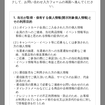
お問い合わせ時氏名
クして、お問い合わせ入力フォームの画面へ進んでくださ
い。
［姓］
1. 当社が取得・保有する個人情報(開示対象個人情報)と
［名］
その利用目的
(１) ポイントカード会員にご入会された方の個人情報
（全角で入力してください）
・会員の方へのご連絡、当社商品情報・イベント情報等お
客様に有益と思われる情報の提供のため
お問い合わせ時氏名（カナ）
(２) キャンペーン・イベント等に応募もしくは参加された
方の個人情報
［セイ］
・当選者の抽選、当選者の方への当選通知や必要なご連
絡、当選品等の発送業務のため
［メイ］
・ご応募、ご参加の際にご承諾頂いた方への当社商品情報
・イベント情報等お客様に有益と思われる情報の提供のた
め
（全角で入力してください）
(３) 通信販売をご利用された方の個人情報
・通信販売でご購入頂いた商品、サービスのお届け、代金
電話番号
決済のため
・通信販売の業務上で必要なご連絡やお問い合わせのため
・ダイレクトメールなどによる商品や企画情報の提供のた
め
・クレジットカードの不正利用検知・防止のため、お客様
が利用されているカード発行会社又は決済代行会社に対し
メールアドレス
て情報提供を行うため