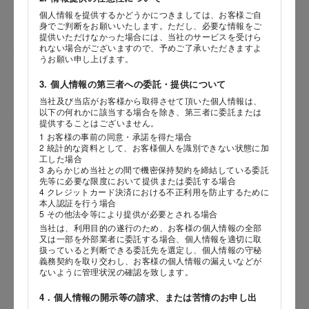
個人情報を提供するかどうかにつきましては、お客様ご自
身でご判断をお願いいたします。ただし、必要な情報をご
提供いただけなかった場合には、当社のサービスを受けら
れない場合がございますので、予めご了承いただきますよ
性別
うお願い申し上げます。
3. 個人情報の第三者への委託・提供について
当社及び当店がお客様から取得させて頂いた個人情報は、
海外 Overseas shops
以下の何れかに該当する場合を除き、第三者に委託または
生年月日
提供することはございません。
Indonesia
Singapore
年
月
日
1 お客様の事前の同意・承諾を得た場合
Malaysia
Hong Kong
2 統計的な資料として、お客様個人を識別できない状態に加
工した場合
UAE
Thailand
3 あらかじめ当社との間で機密保持契約を締結している委託
内容
先等に必要な限度において提供または委託する場合
Vietnam
4 クレジットカード決済における不正利用を防止するために
本人認証を行う場合
5 その他法令等により提供が必要とされる場合
当社は、利用目的の遂行のため、お客様の個人情報の全部
Iは八ヶ岳や末広がりを意味す
又は一部を外部業者に委託する場合、個人情報を適切に取
おやつ時」という意味を込
扱っていると判断できる委託先を選定し、個人情報の守秘
た。雄大な八ヶ岳山麓の自
義務契約を取り交わし、お客様の個人情報の漏えいなどが
まれる、こだわりのスイー
ないように管理状況の確認を致します。
ださい。
4．個人情報の開示等の請求、または苦情のお申し出