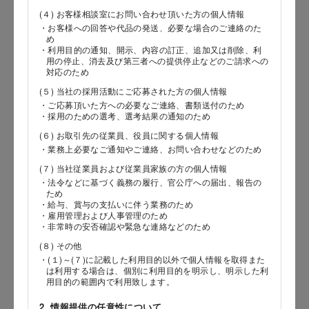
(４) お客様相談室にお問い合わせ頂いた方の個人情報
・お客様への回答や代品の発送、必要な場合のご連絡のた
め
郵便番号
・利用目的の通知、開示、内容の訂正、追加又は削除、利
用の停止、消去及び第三者への提供停止などのご請求への
対応のため
(５) 当社の採用活動にご応募された方の個人情報
・ご応募頂いた方への必要なご連絡、書類送付のため
都道府県
・採用のための選考、選考結果の通知のため
(６) お取引先の従業員、役員に関する個人情報
・業務上必要なご通知やご連絡、お問い合わせなどのため
(７) 当社従業員および従業員家族の方の個人情報
市区郡
・法令などに基づく義務の履行、官公庁への届出、報告の
ため
・給与、賞与の支払いに伴う業務のため
・雇用管理および人事管理のため
・非常時の安否確認や緊急な連絡などのため
町村
(８) その他
・(１)～(７)に記載した利用目的以外で個人情報を取得また
は利用する場合は、個別に利用目的を明示し、明示した利
用目的の範囲内で利用致します。
番地以降
2. 情報提供の任意性について