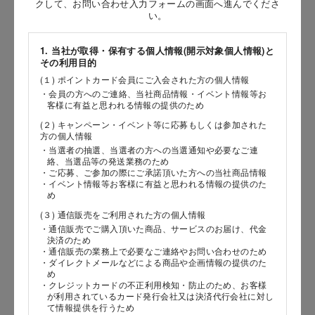
クして、お問い合わせ入力フォームの画面へ進んでくださ
い。
［姓］
［名］
1. 当社が取得・保有する個人情報(開示対象個人情報)と
その利用目的
（全角で入力してください）
(１) ポイントカード会員にご入会された方の個人情報
・会員の方へのご連絡、当社商品情報・イベント情報等お
客様に有益と思われる情報の提供のため
お問い合わせ時氏名（カナ）
(２) キャンペーン・イベント等に応募もしくは参加された
［セイ］
方の個人情報
・当選者の抽選、当選者の方への当選通知や必要なご連
［メイ］
絡、当選品等の発送業務のため
・ご応募、ご参加の際にご承諾頂いた方への当社商品情報
・イベント情報等お客様に有益と思われる情報の提供のた
（全角で入力してください）
め
(３) 通信販売をご利用された方の個人情報
電話番号
・通信販売でご購入頂いた商品、サービスのお届け、代金
決済のため
・通信販売の業務上で必要なご連絡やお問い合わせのため
・ダイレクトメールなどによる商品や企画情報の提供のた
め
・クレジットカードの不正利用検知・防止のため、お客様
メールアドレス
が利用されているカード発行会社又は決済代行会社に対し
て情報提供を行うため