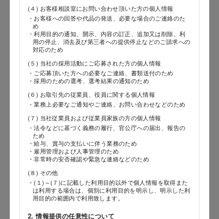
(４) お客様相談室にお問い合わせ頂いた方の個人情報
・お客様への回答や代品の発送、必要な場合のご連絡のた
め
郵便番号
・利用目的の通知、開示、内容の訂正、追加又は削除、利
用の停止、消去及び第三者への提供停止などのご請求への
対応のため
(５) 当社の採用活動にご応募された方の個人情報
都道府県
・ご応募頂いた方への必要なご連絡、書類送付のため
・採用のための選考、選考結果の通知のため
(６) お取引先の従業員、役員に関する個人情報
・業務上必要なご通知やご連絡、お問い合わせなどのため
市区郡
(７) 当社従業員および従業員家族の方の個人情報
・法令などに基づく義務の履行、官公庁への届出、報告の
ため
・給与、賞与の支払いに伴う業務のため
・雇用管理および人事管理のため
町村
・非常時の安否確認や緊急な連絡などのため
(８) その他
・(１)～(７)に記載した利用目的以外で個人情報を取得また
は利用する場合は、個別に利用目的を明示し、明示した利
用目的の範囲内で利用致します。
番地以降
2. 情報提供の任意性について