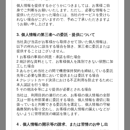
個人情報を提供するかどうかにつきましては、お客様ご自
身でご判断をお願いいたします。ただし、必要な情報をご
提供いただけなかった場合には、当社のサービスを受けら
性別
れない場合がございますので、予めご了承いただきますよ
うお願い申し上げます。
3. 個人情報の第三者への委託・提供について
当社及び当店がお客様から取得させて頂いた個人情報は、
生年月日
海外 Overseas shops
以下の何れかに該当する場合を除き、第三者に委託または
提供することはございません。
年
月
日
Indonesia
Singapore
1 お客様の事前の同意・承諾を得た場合
2 統計的な資料として、お客様個人を識別できない状態に加
Malaysia
Hong Kong
工した場合
内容
UAE
Thailand
3 あらかじめ当社との間で機密保持契約を締結している委託
先等に必要な限度において提供または委託する場合
Vietnam
4 クレジットカード決済における不正利用を防止するために
本人認証を行う場合
5 その他法令等により提供が必要とされる場合
当社は、利用目的の遂行のため、お客様の個人情報の全部
Iは八ヶ岳や末広がりを意味す
又は一部を外部業者に委託する場合、個人情報を適切に取
おやつ時」という意味を込
扱っていると判断できる委託先を選定し、個人情報の守秘
た。雄大な八ヶ岳山麓の自
義務契約を取り交わし、お客様の個人情報の漏えいなどが
まれる、こだわりのスイー
ないように管理状況の確認を致します。
ださい。
4．個人情報の開示等の請求、または苦情のお申し出