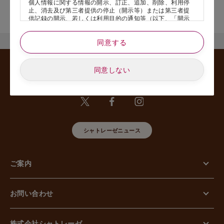
個人情報に関する情報の開示、訂正、追加、削除、利用停
店舗サービスに関するお問い合わせにつきましては、内容欄に『店
止、消去及び第三者提供の停止（開示等）または第三者提
舗名』を記載いただけますと幸いです。
供記録の開示、若しくは利用目的の通知等（以下、「開示
等の請求」といいます）のご請求があった場合または苦情
のお申し出があった場合には、請求者がご本人であること
同意する
あるいは正式な代理人として認められる方であることを確
認させていただいたうえで、特別な理由のない限り合理的
な期間と範囲内で対応させていただきます。
同意しない
5. 個人情報の安全管理のために講じた措置について
当社は外的環境を把握した上で個人情報の安全管理のため
に以下の措置をしております。
【組織的安全管理措置】
組織体制の整備、個人情報の取扱いに係る規律に従った運
用、個人情報の取扱い状況を確認する手段の整備、漏えい
等事案に対応する体制の整備、取扱い状況の把握及び安全
シャトレーゼニュース
管理措置の見直し等に関して、必要な措置を講じていま
す。
【人的安全管理措置】
ご案内
個人情報の取扱いに関する留意事項について、従業員に定
期的な教育等を行っております。また、個人情報の秘密保
持に関する事項を含む誓約書を取得しております。
【物理的安全管理措置】
お問い合わせ
個人情報を取り扱う区域の管理、機器及び電子媒体等の盗
難等の防止、電子媒体等を持ち運ぶ場合の漏えい等の防
止、個人情報の削除及び機器、電子媒体等の廃棄に関し
て、必要な措置を講じています。
株式会社シャトレーゼ