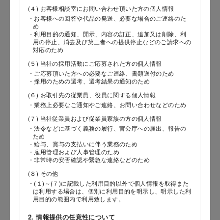
(４) お客様相談室にお問い合わせ頂いた方の個人情報
・お客様への回答や代品の発送、必要な場合のご連絡のた
め
郵便番号
・利用目的の通知、開示、内容の訂正、追加又は削除、利
用の停止、消去及び第三者への提供停止などのご請求への
対応のため
(５) 当社の採用活動にご応募された方の個人情報
都道府県
・ご応募頂いた方への必要なご連絡、書類送付のため
・採用のための選考、選考結果の通知のため
(６) お取引先の従業員、役員に関する個人情報
・業務上必要なご通知やご連絡、お問い合わせなどのため
市区郡
(７) 当社従業員および従業員家族の方の個人情報
・法令などに基づく義務の履行、官公庁への届出、報告の
ため
・給与、賞与の支払いに伴う業務のため
・雇用管理および人事管理のため
町村
・非常時の安否確認や緊急な連絡などのため
(８) その他
・(１)～(７)に記載した利用目的以外で個人情報を取得また
は利用する場合は、個別に利用目的を明示し、明示した利
用目的の範囲内で利用致します。
番地以降
2. 情報提供の任意性について