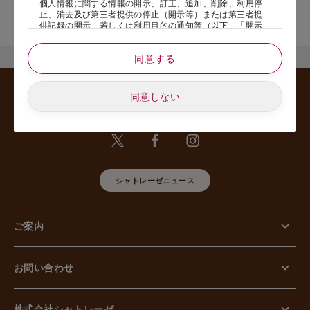
個人情報に関する情報の開示、訂正、追加、削除、利用停
店舗サービスに関するお問い合わせにつきましては、内容欄に『店
止、消去及び第三者提供の停止（開示等）または第三者提
舗名』を記載いただけますと幸いです。
供記録の開示、若しくは利用目的の通知等（以下、「開示
等の請求」といいます）のご請求があった場合または苦情
のお申し出があった場合には、請求者がご本人であること
同意する
あるいは正式な代理人として認められる方であることを確
認させていただいたうえで、特別な理由のない限り合理的
な期間と範囲内で対応させていただきます。
同意しない
5. 個人情報の安全管理のために講じた措置について
当社は外的環境を把握した上で個人情報の安全管理のため
に以下の措置をしております。
【組織的安全管理措置】
組織体制の整備、個人情報の取扱いに係る規律に従った運
用、個人情報の取扱い状況を確認する手段の整備、漏えい
等事案に対応する体制の整備、取扱い状況の把握及び安全
シャトレーゼニュース
管理措置の見直し等に関して、必要な措置を講じていま
す。
【人的安全管理措置】
ご案内
個人情報の取扱いに関する留意事項について、従業員に定
期的な教育等を行っております。また、個人情報の秘密保
持に関する事項を含む誓約書を取得しております。
【物理的安全管理措置】
お問い合わせ
個人情報を取り扱う区域の管理、機器及び電子媒体等の盗
難等の防止、電子媒体等を持ち運ぶ場合の漏えい等の防
止、個人情報の削除及び機器、電子媒体等の廃棄に関し
て、必要な措置を講じています。
株式会社シャトレーゼ