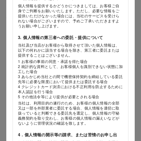
個人情報を提供するかどうかにつきましては、お客様ご自
身でご判断をお願いいたします。ただし、必要な情報をご
提供いただけなかった場合には、当社のサービスを受けら
性別
れない場合がございますので、予めご了承いただきますよ
うお願い申し上げます。
3. 個人情報の第三者への委託・提供について
当社及び当店がお客様から取得させて頂いた個人情報は、
生年月日
海外 Overseas shops
以下の何れかに該当する場合を除き、第三者に委託または
提供することはございません。
年
月
日
Indonesia
Singapore
1 お客様の事前の同意・承諾を得た場合
2 統計的な資料として、お客様個人を識別できない状態に加
Malaysia
Hong Kong
工した場合
内容
UAE
Thailand
3 あらかじめ当社との間で機密保持契約を締結している委託
先等に必要な限度において提供または委託する場合
Vietnam
4 クレジットカード決済における不正利用を防止するために
本人認証を行う場合
5 その他法令等により提供が必要とされる場合
当社は、利用目的の遂行のため、お客様の個人情報の全部
Iは八ヶ岳や末広がりを意味す
又は一部を外部業者に委託する場合、個人情報を適切に取
おやつ時」という意味を込
扱っていると判断できる委託先を選定し、個人情報の守秘
た。雄大な八ヶ岳山麓の自
義務契約を取り交わし、お客様の個人情報の漏えいなどが
まれる、こだわりのスイー
ないように管理状況の確認を致します。
ださい。
4．個人情報の開示等の請求、または苦情のお申し出