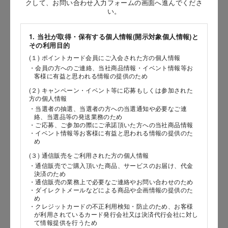
クして、お問い合わせ入力フォームの画面へ進んでくださ
い。
［姓］
［名］
1. 当社が取得・保有する個人情報(開示対象個人情報)と
その利用目的
（全角で入力してください）
(１) ポイントカード会員にご入会された方の個人情報
・会員の方へのご連絡、当社商品情報・イベント情報等お
客様に有益と思われる情報の提供のため
お問い合わせ時氏名（カナ）
(２) キャンペーン・イベント等に応募もしくは参加された
［セイ］
方の個人情報
・当選者の抽選、当選者の方への当選通知や必要なご連
［メイ］
絡、当選品等の発送業務のため
・ご応募、ご参加の際にご承諾頂いた方への当社商品情報
・イベント情報等お客様に有益と思われる情報の提供のた
（全角で入力してください）
め
(３) 通信販売をご利用された方の個人情報
電話番号
・通信販売でご購入頂いた商品、サービスのお届け、代金
決済のため
・通信販売の業務上で必要なご連絡やお問い合わせのため
・ダイレクトメールなどによる商品や企画情報の提供のた
め
・クレジットカードの不正利用検知・防止のため、お客様
メールアドレス
が利用されているカード発行会社又は決済代行会社に対し
て情報提供を行うため