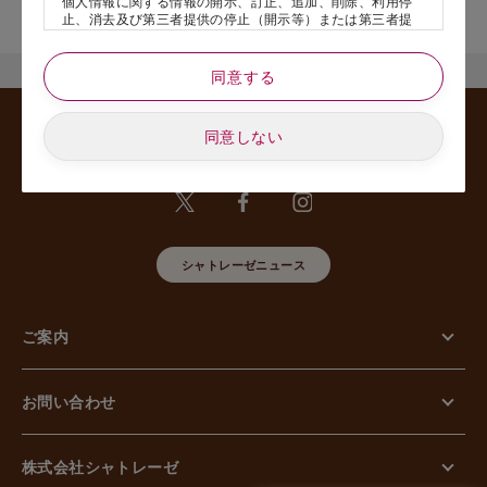
個人情報に関する情報の開示、訂正、追加、削除、利用停
舗名』を記載いただけますと幸いです。
止、消去及び第三者提供の停止（開示等）または第三者提
供記録の開示、若しくは利用目的の通知等（以下、「開示
等の請求」といいます）のご請求があった場合または苦情
のお申し出があった場合には、請求者がご本人であること
同意する
あるいは正式な代理人として認められる方であることを確
認させていただいたうえで、特別な理由のない限り合理的
な期間と範囲内で対応させていただきます。
同意しない
5. 個人情報の安全管理のために講じた措置について
当社は外的環境を把握した上で個人情報の安全管理のため
に以下の措置をしております。
【組織的安全管理措置】
組織体制の整備、個人情報の取扱いに係る規律に従った運
用、個人情報の取扱い状況を確認する手段の整備、漏えい
シャトレーゼニュース
等事案に対応する体制の整備、取扱い状況の把握及び安全
管理措置の見直し等に関して、必要な措置を講じていま
す。
ご案内
【人的安全管理措置】
個人情報の取扱いに関する留意事項について、従業員に定
期的な教育等を行っております。また、個人情報の秘密保
持に関する事項を含む誓約書を取得しております。
お問い合わせ
【物理的安全管理措置】
個人情報を取り扱う区域の管理、機器及び電子媒体等の盗
難等の防止、電子媒体等を持ち運ぶ場合の漏えい等の防
止、個人情報の削除及び機器、電子媒体等の廃棄に関し
株式会社シャトレーゼ
て、必要な措置を講じています。