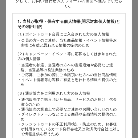
クして、お問い合わせ入力フォームの画面へ進んでくださ
［姓］
い。
［名］
1. 当社が取得・保有する個人情報(開示対象個人情報)と
その利用目的
（全角で入力してください）
(１) ポイントカード会員にご入会された方の個人情報
・会員の方へのご連絡、当社商品情報・イベント情報等お
お問い合わせ時氏名（カナ）
客様に有益と思われる情報の提供のため
(２) キャンペーン・イベント等に応募もしくは参加された
［セイ］
方の個人情報
［メイ］
・当選者の抽選、当選者の方への当選通知や必要なご連
絡、当選品等の発送業務のため
・ご応募、ご参加の際にご承諾頂いた方への当社商品情報
（全角で入力してください）
・イベント情報等お客様に有益と思われる情報の提供のた
め
(３) 通信販売をご利用された方の個人情報
電話番号
・通信販売でご購入頂いた商品、サービスのお届け、代金
決済のため
・通信販売の業務上で必要なご連絡やお問い合わせのため
・ダイレクトメールなどによる商品や企画情報の提供のた
め
メールアドレス
・クレジットカードの不正利用検知・防止のため、お客様
が利用されているカード発行会社又は決済代行会社に対し
て情報提供を行うため