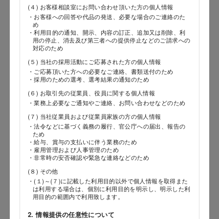
(４) お客様相談室にお問い合わせ頂いた方の個人情報
・お客様への回答や代品の発送、必要な場合のご連絡のた
郵便番号
め
・利用目的の通知、開示、内容の訂正、追加又は削除、利
用の停止、消去及び第三者への提供停止などのご請求への
対応のため
(５) 当社の採用活動にご応募された方の個人情報
都道府県
・ご応募頂いた方への必要なご連絡、書類送付のため
・採用のための選考、選考結果の通知のため
(６) お取引先の従業員、役員に関する個人情報
・業務上必要なご通知やご連絡、お問い合わせなどのため
市区郡
(７) 当社従業員および従業員家族の方の個人情報
・法令などに基づく義務の履行、官公庁への届出、報告の
ため
・給与、賞与の支払いに伴う業務のため
・雇用管理および人事管理のため
町村
・非常時の安否確認や緊急な連絡などのため
(８) その他
・(１)～(７)に記載した利用目的以外で個人情報を取得また
は利用する場合は、個別に利用目的を明示し、明示した利
番地以降
用目的の範囲内で利用致します。
2. 情報提供の任意性について