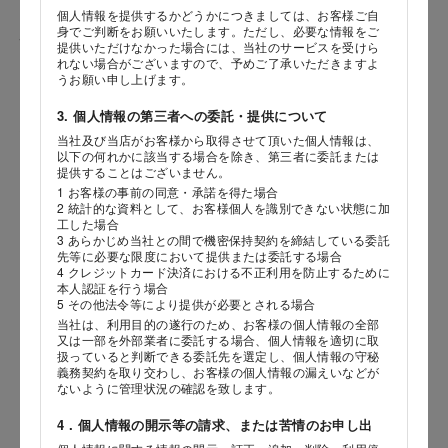
個人情報を提供するかどうかにつきましては、お客様ご自
身でご判断をお願いいたします。ただし、必要な情報をご
性別
提供いただけなかった場合には、当社のサービスを受けら
れない場合がございますので、予めご了承いただきますよ
うお願い申し上げます。
3. 個人情報の第三者への委託・提供について
生年月日
当社及び当店がお客様から取得させて頂いた個人情報は、
海外 Overseas shops
以下の何れかに該当する場合を除き、第三者に委託または
年
月
日
提供することはございません。
Indonesia
Singapore
1 お客様の事前の同意・承諾を得た場合
2 統計的な資料として、お客様個人を識別できない状態に加
Malaysia
Hong Kong
内容
工した場合
UAE
Thailand
3 あらかじめ当社との間で機密保持契約を締結している委託
先等に必要な限度において提供または委託する場合
Vietnam
4 クレジットカード決済における不正利用を防止するために
本人認証を行う場合
5 その他法令等により提供が必要とされる場合
当社は、利用目的の遂行のため、お客様の個人情報の全部
Iは八ヶ岳や末広がりを意味す
又は一部を外部業者に委託する場合、個人情報を適切に取
おやつ時」という意味を込
扱っていると判断できる委託先を選定し、個人情報の守秘
た。雄大な八ヶ岳山麓の自
義務契約を取り交わし、お客様の個人情報の漏えいなどが
まれる、こだわりのスイー
ないように管理状況の確認を致します。
ださい。
4．個人情報の開示等の請求、または苦情のお申し出
店舗サービスに関するお問い合わせにつきましては、内容欄に『店