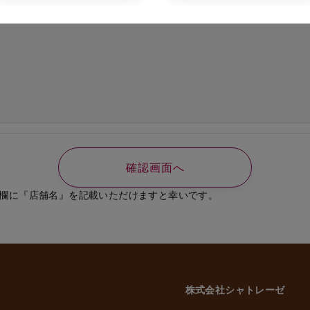
の必要なご連絡、書類送付のため
、選考結果の通知のため
業員、役員に関する個人情報
知やご連絡、お問い合わせなどのため
よび従業員家族の方の個人情報
義務の履行、官公庁への届出、報告のため
いに伴う業務のため
事管理のため
や緊急な連絡などのため
載した利用目的以外で個人情報を取得または利用する場合は、個別に利用目的を明
致します。
欄に『店舗名』を記載いただけますと幸いです。
意性について
かどうかにつきましては、お客様ご自身でご判断をお願いいたします。ただし、
には、当社のサービスを受けられない場合がございますので、予めご了承いただ
株式会社シャトレーゼ
三者への委託・提供について