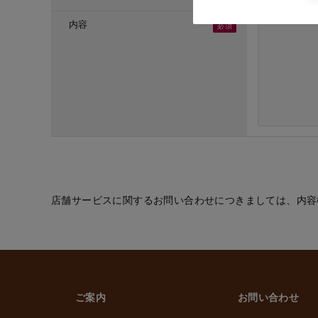
・ご応募頂いた方へ
・採用のための選考
内容
(６) お取引先の従
・業務上必要なご通
(７) 当社従業員お
・法令などに基づく
・給与、賞与の支払
・雇用管理および人
・非常時の安否確認
(８) その他
・(１)～(７)に記
的の範囲内で利用
店舗サービスに関するお問い合わせにつきましては、内容
2. 情報提供の任
個人情報を提供する
ただけなかった場合
上げます。
ご案内
お問い合わせ
3. 個人情報の第