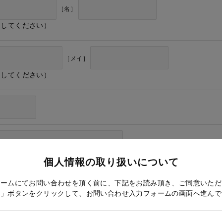
［名］
力してください）
［メイ］
力してください）
個人情報の取り扱いについて
ォームにてお問い合わせを頂く前に、下記をお読み頂き、ご同意いただ
る」ボタンをクリックして、お問い合わせ入力フォームの画面へ進んで
ドレス確認のため再度入力をお願いします）