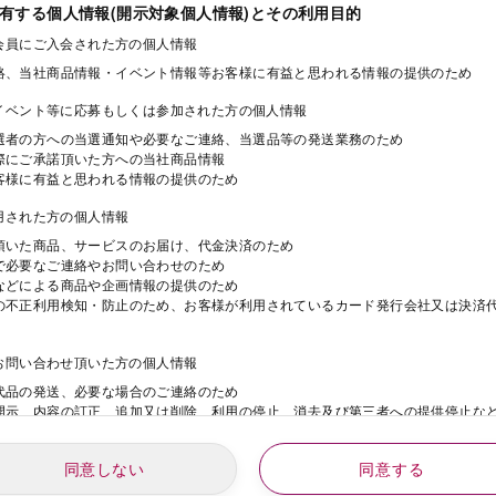
保有する個人情報(開示対象個人情報)とその利用目的
ド会員にご入会された方の個人情報
絡、当社商品情報・イベント情報等お客様に有益と思われる情報の提供のため
・イベント等に応募もしくは参加された方の個人情報
選者の方への当選通知や必要なご連絡、当選品等の発送業務のため
際にご承諾頂いた方への当社商品情報
客様に有益と思われる情報の提供のため
利用された方の個人情報
頂いた商品、サービスのお届け、代金決済のため
で必要なご連絡やお問い合わせのため
などによる商品や企画情報の提供のため
の不正利用検知・防止のため、お客様が利用されているカード発行会社又は決済
にお問い合わせ頂いた方の個人情報
代品の発送、必要な場合のご連絡のため
開示、内容の訂正、追加又は削除、利用の停止、消去及び第三者への提供停止な
同意しない
同意する
動にご応募された方の個人情報
年
月