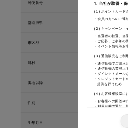
郵便番号
1. 当社が取得・
(１) ポイントカー
・会員の方へのご連
都道府県
(２) キャンペーン
・当選者の抽選、当
・ご応募、ご参加の
市区郡
・イベント情報等お
(３) 通信販売をご
町村
・通信販売でご購入
・通信販売の業務上
・ダイレクトメール
・クレジットカード
番地以降
提供を行うため
(４) お客様相談室
・お客様への回答や
性別
・利用目的の通知、
ため
(５) 当社の採用活
生年月日