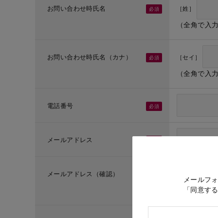
お問い合わせ時氏名
［姓］
（全角で入
お問い合わせ時氏名（カナ）
［セイ］
（全角で入
電話番号
メールアドレス
メールアドレス（確認）
メールフ
「同意す
（メールア