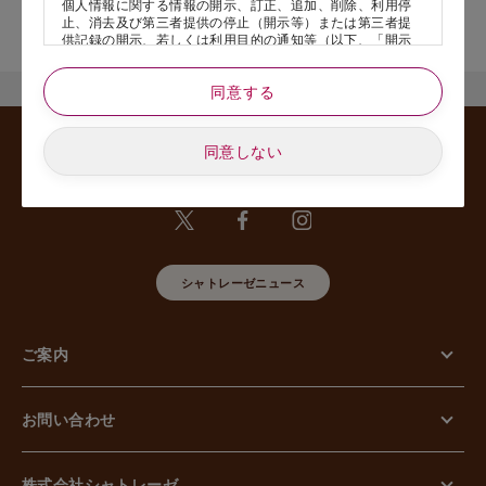
個人情報に関する情報の開示、訂正、追加、削除、利用停
店舗サービスに関するお問い合わせにつきましては、内容欄に『店
止、消去及び第三者提供の停止（開示等）または第三者提
舗名』を記載いただけますと幸いです。
供記録の開示、若しくは利用目的の通知等（以下、「開示
等の請求」といいます）のご請求があった場合または苦情
のお申し出があった場合には、請求者がご本人であること
同意する
あるいは正式な代理人として認められる方であることを確
認させていただいたうえで、特別な理由のない限り合理的
な期間と範囲内で対応させていただきます。
同意しない
5. 個人情報の安全管理のために講じた措置について
当社は外的環境を把握した上で個人情報の安全管理のため
に以下の措置をしております。
【組織的安全管理措置】
組織体制の整備、個人情報の取扱いに係る規律に従った運
用、個人情報の取扱い状況を確認する手段の整備、漏えい
等事案に対応する体制の整備、取扱い状況の把握及び安全
シャトレーゼニュース
管理措置の見直し等に関して、必要な措置を講じていま
す。
【人的安全管理措置】
ご案内
個人情報の取扱いに関する留意事項について、従業員に定
期的な教育等を行っております。また、個人情報の秘密保
持に関する事項を含む誓約書を取得しております。
【物理的安全管理措置】
お問い合わせ
個人情報を取り扱う区域の管理、機器及び電子媒体等の盗
難等の防止、電子媒体等を持ち運ぶ場合の漏えい等の防
止、個人情報の削除及び機器、電子媒体等の廃棄に関し
て、必要な措置を講じています。
株式会社シャトレーゼ