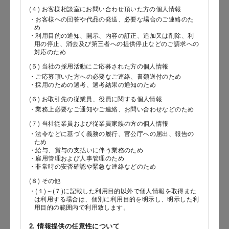
(４) お客様相談室にお問い合わせ頂いた方の個人情報
・お客様への回答や代品の発送、必要な場合のご連絡のた
め
郵便番号
・利用目的の通知、開示、内容の訂正、追加又は削除、利
用の停止、消去及び第三者への提供停止などのご請求への
対応のため
(５) 当社の採用活動にご応募された方の個人情報
都道府県
・ご応募頂いた方への必要なご連絡、書類送付のため
・採用のための選考、選考結果の通知のため
(６) お取引先の従業員、役員に関する個人情報
・業務上必要なご通知やご連絡、お問い合わせなどのため
市区郡
(７) 当社従業員および従業員家族の方の個人情報
・法令などに基づく義務の履行、官公庁への届出、報告の
ため
・給与、賞与の支払いに伴う業務のため
・雇用管理および人事管理のため
町村
・非常時の安否確認や緊急な連絡などのため
(８) その他
・(１)～(７)に記載した利用目的以外で個人情報を取得また
は利用する場合は、個別に利用目的を明示し、明示した利
用目的の範囲内で利用致します。
番地以降
2. 情報提供の任意性について