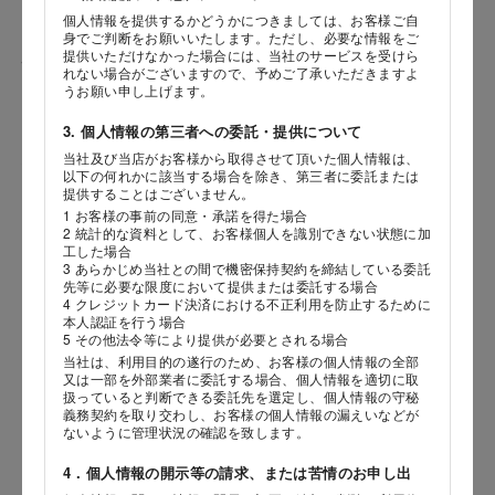
個人情報を提供するかどうかにつきましては、お客様ご自
身でご判断をお願いいたします。ただし、必要な情報をご
提供いただけなかった場合には、当社のサービスを受けら
性別
れない場合がございますので、予めご了承いただきますよ
うお願い申し上げます。
3. 個人情報の第三者への委託・提供について
当社及び当店がお客様から取得させて頂いた個人情報は、
生年月日
海外 Overseas shops
以下の何れかに該当する場合を除き、第三者に委託または
提供することはございません。
年
月
日
Indonesia
Singapore
1 お客様の事前の同意・承諾を得た場合
2 統計的な資料として、お客様個人を識別できない状態に加
Malaysia
Hong Kong
工した場合
内容
UAE
Thailand
3 あらかじめ当社との間で機密保持契約を締結している委託
先等に必要な限度において提供または委託する場合
Vietnam
4 クレジットカード決済における不正利用を防止するために
本人認証を行う場合
5 その他法令等により提供が必要とされる場合
当社は、利用目的の遂行のため、お客様の個人情報の全部
Iは八ヶ岳や末広がりを意味す
又は一部を外部業者に委託する場合、個人情報を適切に取
おやつ時」という意味を込
扱っていると判断できる委託先を選定し、個人情報の守秘
た。雄大な八ヶ岳山麓の自
義務契約を取り交わし、お客様の個人情報の漏えいなどが
まれる、こだわりのスイー
ないように管理状況の確認を致します。
ださい。
4．個人情報の開示等の請求、または苦情のお申し出