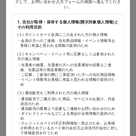
クして、お問い合わせ入力フォームの画面へ進んでくださ
い。
［姓］
［名］
1. 当社が取得・保有する個人情報(開示対象個人情報)と
その利用目的
（全角で入力してください）
(１) ポイントカード会員にご入会された方の個人情報
・会員の方へのご連絡、当社商品情報・イベント情報等お
客様に有益と思われる情報の提供のため
お問い合わせ時氏名（カナ）
(２) キャンペーン・イベント等に応募もしくは参加された
［セイ］
方の個人情報
・当選者の抽選、当選者の方への当選通知や必要なご連
［メイ］
絡、当選品等の発送業務のため
・ご応募、ご参加の際にご承諾頂いた方への当社商品情報
・イベント情報等お客様に有益と思われる情報の提供のた
（全角で入力してください）
め
(３) 通信販売をご利用された方の個人情報
電話番号
・通信販売でご購入頂いた商品、サービスのお届け、代金
決済のため
・通信販売の業務上で必要なご連絡やお問い合わせのため
・ダイレクトメールなどによる商品や企画情報の提供のた
め
・クレジットカードの不正利用検知・防止のため、お客様
メールアドレス
が利用されているカード発行会社又は決済代行会社に対し
て情報提供を行うため