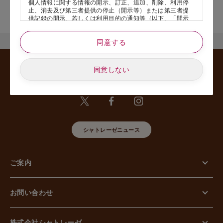
個人情報に関する情報の開示、訂正、追加、削除、利用停
店舗サービスに関するお問い合わせにつきましては、内容欄に『店
止、消去及び第三者提供の停止（開示等）または第三者提
舗名』を記載いただけますと幸いです。
供記録の開示、若しくは利用目的の通知等（以下、「開示
等の請求」といいます）のご請求があった場合または苦情
のお申し出があった場合には、請求者がご本人であること
同意する
あるいは正式な代理人として認められる方であることを確
認させていただいたうえで、特別な理由のない限り合理的
な期間と範囲内で対応させていただきます。
同意しない
5. 個人情報の安全管理のために講じた措置について
当社は外的環境を把握した上で個人情報の安全管理のため
に以下の措置をしております。
【組織的安全管理措置】
組織体制の整備、個人情報の取扱いに係る規律に従った運
用、個人情報の取扱い状況を確認する手段の整備、漏えい
等事案に対応する体制の整備、取扱い状況の把握及び安全
シャトレーゼニュース
管理措置の見直し等に関して、必要な措置を講じていま
す。
【人的安全管理措置】
ご案内
個人情報の取扱いに関する留意事項について、従業員に定
期的な教育等を行っております。また、個人情報の秘密保
持に関する事項を含む誓約書を取得しております。
【物理的安全管理措置】
お問い合わせ
個人情報を取り扱う区域の管理、機器及び電子媒体等の盗
難等の防止、電子媒体等を持ち運ぶ場合の漏えい等の防
止、個人情報の削除及び機器、電子媒体等の廃棄に関し
て、必要な措置を講じています。
株式会社シャトレーゼ