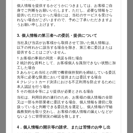
個人情報を提供するかどうかにつきましては、お客様ご自
身でご判断をお願いいたします。ただし、必要な情報をご
提供いただけなかった場合には、当社のサービスを受けら
性別
れない場合がございますので、予めご了承いただきますよ
うお願い申し上げます。
3. 個人情報の第三者への委託・提供について
当社及び当店がお客様から取得させて頂いた個人情報は、
生年月日
海外 Overseas shops
以下の何れかに該当する場合を除き、第三者に委託または
提供することはございません。
年
月
日
Indonesia
Singapore
1 お客様の事前の同意・承諾を得た場合
2 統計的な資料として、お客様個人を識別できない状態に加
Malaysia
Hong Kong
工した場合
内容
UAE
Thailand
3 あらかじめ当社との間で機密保持契約を締結している委託
先等に必要な限度において提供または委託する場合
Vietnam
4 クレジットカード決済における不正利用を防止するために
本人認証を行う場合
5 その他法令等により提供が必要とされる場合
当社は、利用目的の遂行のため、お客様の個人情報の全部
Iは八ヶ岳や末広がりを意味す
又は一部を外部業者に委託する場合、個人情報を適切に取
おやつ時」という意味を込
扱っていると判断できる委託先を選定し、個人情報の守秘
た。雄大な八ヶ岳山麓の自
義務契約を取り交わし、お客様の個人情報の漏えいなどが
まれる、こだわりのスイー
ないように管理状況の確認を致します。
ださい。
4．個人情報の開示等の請求、または苦情のお申し出