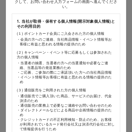
クして、お問い合わせ入力フォームの画面へ進んでくださ
い。
［姓］
［名］
1. 当社が取得・保有する個人情報(開示対象個人情報)と
その利用目的
（全角で入力してください）
(１) ポイントカード会員にご入会された方の個人情報
・会員の方へのご連絡、当社商品情報・イベント情報等お
客様に有益と思われる情報の提供のため
お問い合わせ時氏名（カナ）
(２) キャンペーン・イベント等に応募もしくは参加された
［セイ］
方の個人情報
・当選者の抽選、当選者の方への当選通知や必要なご連
［メイ］
絡、当選品等の発送業務のため
・ご応募、ご参加の際にご承諾頂いた方への当社商品情報
・イベント情報等お客様に有益と思われる情報の提供のた
（全角で入力してください）
め
(３) 通信販売をご利用された方の個人情報
電話番号
・通信販売でご購入頂いた商品、サービスのお届け、代金
決済のため
・通信販売の業務上で必要なご連絡やお問い合わせのため
・ダイレクトメールなどによる商品や企画情報の提供のた
め
・クレジットカードの不正利用検知・防止のため、お客様
メールアドレス
が利用されているカード発行会社又は決済代行会社に対し
て情報提供を行うため