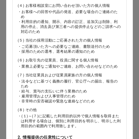
(４) お客様相談室にお問い合わせ頂いた方の個人情報
・お客様への回答や代品の発送、必要な場合のご連絡のた
め
郵便番号
・利用目的の通知、開示、内容の訂正、追加又は削除、利
用の停止、消去及び第三者への提供停止などのご請求への
対応のため
(５) 当社の採用活動にご応募された方の個人情報
都道府県
・ご応募頂いた方への必要なご連絡、書類送付のため
・採用のための選考、選考結果の通知のため
(６) お取引先の従業員、役員に関する個人情報
・業務上必要なご通知やご連絡、お問い合わせなどのため
市区郡
(７) 当社従業員および従業員家族の方の個人情報
・法令などに基づく義務の履行、官公庁への届出、報告の
ため
・給与、賞与の支払いに伴う業務のため
・雇用管理および人事管理のため
町村
・非常時の安否確認や緊急な連絡などのため
(８) その他
・(１)～(７)に記載した利用目的以外で個人情報を取得また
は利用する場合は、個別に利用目的を明示し、明示した利
用目的の範囲内で利用致します。
番地以降
2. 情報提供の任意性について