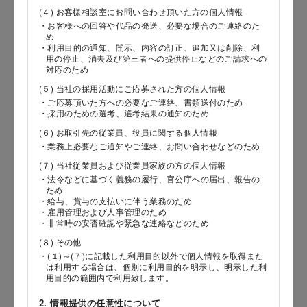
(４) お客様相談室にお問い合わせ頂いた方の個人情報
・お客様への回答や代品の発送、必要な場合のご連絡のた
め
郵便番号
・利用目的の通知、開示、内容の訂正、追加又は削除、利
用の停止、消去及び第三者への提供停止などのご請求への
対応のため
(５) 当社の採用活動にご応募された方の個人情報
都道府県
・ご応募頂いた方への必要なご連絡、書類送付のため
・採用のための選考、選考結果の通知のため
(６) お取引先の従業員、役員に関する個人情報
・業務上必要なご通知やご連絡、お問い合わせなどのため
市区郡
(７) 当社従業員および従業員家族の方の個人情報
・法令などに基づく義務の履行、官公庁への届出、報告の
ため
・給与、賞与の支払いに伴う業務のため
・雇用管理および人事管理のため
町村
・非常時の安否確認や緊急な連絡などのため
(８) その他
・(１)～(７)に記載した利用目的以外で個人情報を取得また
は利用する場合は、個別に利用目的を明示し、明示した利
用目的の範囲内で利用致します。
番地以降
2. 情報提供の任意性について