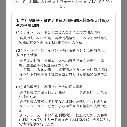
クして、お問い合わせ入力フォームの画面へ進んでくださ
い。
［姓］
［名］
1. 当社が取得・保有する個人情報(開示対象個人情報)と
その利用目的
（全角で入力してください）
(１) ポイントカード会員にご入会された方の個人情報
・会員の方へのご連絡、当社商品情報・イベント情報等お
客様に有益と思われる情報の提供のため
お問い合わせ時氏名（カナ）
(２) キャンペーン・イベント等に応募もしくは参加された
［セイ］
方の個人情報
・当選者の抽選、当選者の方への当選通知や必要なご連
［メイ］
絡、当選品等の発送業務のため
・ご応募、ご参加の際にご承諾頂いた方への当社商品情報
・イベント情報等お客様に有益と思われる情報の提供のた
（全角で入力してください）
め
(３) 通信販売をご利用された方の個人情報
電話番号
・通信販売でご購入頂いた商品、サービスのお届け、代金
決済のため
・通信販売の業務上で必要なご連絡やお問い合わせのため
・ダイレクトメールなどによる商品や企画情報の提供のた
め
・クレジットカードの不正利用検知・防止のため、お客様
メールアドレス
が利用されているカード発行会社又は決済代行会社に対し
て情報提供を行うため