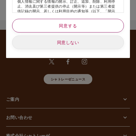
個人情報に関する情報の開示、訂正、追加、削除、利用停
店舗サービスに関するお問い合わせにつきましては、内容欄に『店
止、消去及び第三者提供の停止（開示等）または第三者提
舗名』を記載いただけますと幸いです。
供記録の開示、若しくは利用目的の通知等（以下、「開示
等の請求」といいます）のご請求があった場合または苦情
のお申し出があった場合には、請求者がご本人であること
同意する
あるいは正式な代理人として認められる方であることを確
認させていただいたうえで、特別な理由のない限り合理的
な期間と範囲内で対応させていただきます。
同意しない
5. 個人情報の安全管理のために講じた措置について
当社は外的環境を把握した上で個人情報の安全管理のため
に以下の措置をしております。
【組織的安全管理措置】
組織体制の整備、個人情報の取扱いに係る規律に従った運
用、個人情報の取扱い状況を確認する手段の整備、漏えい
等事案に対応する体制の整備、取扱い状況の把握及び安全
シャトレーゼニュース
管理措置の見直し等に関して、必要な措置を講じていま
す。
【人的安全管理措置】
ご案内
個人情報の取扱いに関する留意事項について、従業員に定
期的な教育等を行っております。また、個人情報の秘密保
持に関する事項を含む誓約書を取得しております。
【物理的安全管理措置】
お問い合わせ
個人情報を取り扱う区域の管理、機器及び電子媒体等の盗
難等の防止、電子媒体等を持ち運ぶ場合の漏えい等の防
止、個人情報の削除及び機器、電子媒体等の廃棄に関し
て、必要な措置を講じています。
株式会社シャトレーゼ