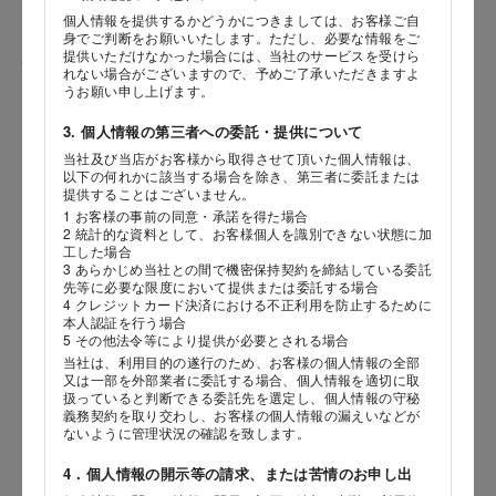
個人情報を提供するかどうかにつきましては、お客様ご自
身でご判断をお願いいたします。ただし、必要な情報をご
提供いただけなかった場合には、当社のサービスを受けら
性別
れない場合がございますので、予めご了承いただきますよ
うお願い申し上げます。
3. 個人情報の第三者への委託・提供について
当社及び当店がお客様から取得させて頂いた個人情報は、
生年月日
海外 Overseas shops
以下の何れかに該当する場合を除き、第三者に委託または
提供することはございません。
年
月
日
Indonesia
Singapore
1 お客様の事前の同意・承諾を得た場合
2 統計的な資料として、お客様個人を識別できない状態に加
Malaysia
Hong Kong
工した場合
内容
UAE
Thailand
3 あらかじめ当社との間で機密保持契約を締結している委託
先等に必要な限度において提供または委託する場合
Vietnam
4 クレジットカード決済における不正利用を防止するために
本人認証を行う場合
5 その他法令等により提供が必要とされる場合
当社は、利用目的の遂行のため、お客様の個人情報の全部
Iは八ヶ岳や末広がりを意味す
又は一部を外部業者に委託する場合、個人情報を適切に取
おやつ時」という意味を込
扱っていると判断できる委託先を選定し、個人情報の守秘
た。雄大な八ヶ岳山麓の自
義務契約を取り交わし、お客様の個人情報の漏えいなどが
まれる、こだわりのスイー
ないように管理状況の確認を致します。
ださい。
4．個人情報の開示等の請求、または苦情のお申し出