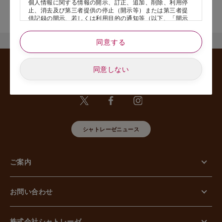
個人情報に関する情報の開示、訂正、追加、削除、利用停
店舗サービスに関するお問い合わせにつきましては、内容欄に『店
止、消去及び第三者提供の停止（開示等）または第三者提
舗名』を記載いただけますと幸いです。
供記録の開示、若しくは利用目的の通知等（以下、「開示
等の請求」といいます）のご請求があった場合または苦情
のお申し出があった場合には、請求者がご本人であること
同意する
あるいは正式な代理人として認められる方であることを確
認させていただいたうえで、特別な理由のない限り合理的
な期間と範囲内で対応させていただきます。
同意しない
5. 個人情報の安全管理のために講じた措置について
当社は外的環境を把握した上で個人情報の安全管理のため
に以下の措置をしております。
【組織的安全管理措置】
組織体制の整備、個人情報の取扱いに係る規律に従った運
用、個人情報の取扱い状況を確認する手段の整備、漏えい
等事案に対応する体制の整備、取扱い状況の把握及び安全
シャトレーゼニュース
管理措置の見直し等に関して、必要な措置を講じていま
す。
【人的安全管理措置】
ご案内
個人情報の取扱いに関する留意事項について、従業員に定
期的な教育等を行っております。また、個人情報の秘密保
持に関する事項を含む誓約書を取得しております。
【物理的安全管理措置】
お問い合わせ
個人情報を取り扱う区域の管理、機器及び電子媒体等の盗
難等の防止、電子媒体等を持ち運ぶ場合の漏えい等の防
止、個人情報の削除及び機器、電子媒体等の廃棄に関し
て、必要な措置を講じています。
株式会社シャトレーゼ