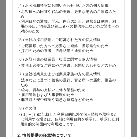
(４) お客様相談室にお問い合わせ頂いた方の個人情報
・お客様への回答や代品の発送、必要な場合のご連絡のた
め
郵便番号
・利用目的の通知、開示、内容の訂正、追加又は削除、利
用の停止、消去及び第三者への提供停止などのご請求への
対応のため
(５) 当社の採用活動にご応募された方の個人情報
都道府県
・ご応募頂いた方への必要なご連絡、書類送付のため
・採用のための選考、選考結果の通知のため
(６) お取引先の従業員、役員に関する個人情報
・業務上必要なご通知やご連絡、お問い合わせなどのため
市区郡
(７) 当社従業員および従業員家族の方の個人情報
・法令などに基づく義務の履行、官公庁への届出、報告の
ため
・給与、賞与の支払いに伴う業務のため
・雇用管理および人事管理のため
町村
・非常時の安否確認や緊急な連絡などのため
(８) その他
・(１)～(７)に記載した利用目的以外で個人情報を取得また
は利用する場合は、個別に利用目的を明示し、明示した利
用目的の範囲内で利用致します。
番地以降
2. 情報提供の任意性について