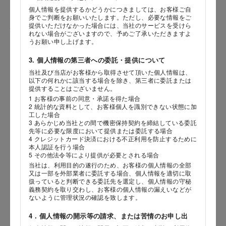
個人情報を提供するかどうかにつきましては、お客様ご自
身でご判断をお願いいたします。ただし、必要な情報をご
提供いただけなかった場合には、当社のサービスを受けら
性別
れない場合がございますので、予めご了承いただきますよ
うお願い申し上げます。
3. 個人情報の第三者への委託・提供について
当社及び当店がお客様から取得させて頂いた個人情報は、
生年月日
海外 Overseas shops
以下の何れかに該当する場合を除き、第三者に委託または
提供することはございません。
年
月
日
Indonesia
Singapore
1 お客様の事前の同意・承諾を得た場合
2 統計的な資料として、お客様個人を識別できない状態に加
Malaysia
Hong Kong
工した場合
内容
UAE
Thailand
3 あらかじめ当社との間で機密保持契約を締結している委託
先等に必要な限度において提供または委託する場合
Vietnam
4 クレジットカード決済における不正利用を防止するために
本人認証を行う場合
5 その他法令等により提供が必要とされる場合
当社は、利用目的の遂行のため、お客様の個人情報の全部
Iは八ヶ岳や末広がりを意味す
又は一部を外部業者に委託する場合、個人情報を適切に取
おやつ時」という意味を込
扱っていると判断できる委託先を選定し、個人情報の守秘
た。雄大な八ヶ岳山麓の自
義務契約を取り交わし、お客様の個人情報の漏えいなどが
まれる、こだわりのスイー
ないように管理状況の確認を致します。
ださい。
4．個人情報の開示等の請求、または苦情のお申し出