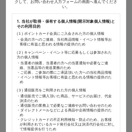
クして、お問い合わせ入力フォームの画面へ進んでくださ
い。
［姓］
［名］
1. 当社が取得・保有する個人情報(開示対象個人情報)と
その利用目的
（全角で入力してください）
(１) ポイントカード会員にご入会された方の個人情報
・会員の方へのご連絡、当社商品情報・イベント情報等お
客様に有益と思われる情報の提供のため
お問い合わせ時氏名（カナ）
(２) キャンペーン・イベント等に応募もしくは参加された
［セイ］
方の個人情報
・当選者の抽選、当選者の方への当選通知や必要なご連
［メイ］
絡、当選品等の発送業務のため
・ご応募、ご参加の際にご承諾頂いた方への当社商品情報
・イベント情報等お客様に有益と思われる情報の提供のた
（全角で入力してください）
め
(３) 通信販売をご利用された方の個人情報
電話番号
・通信販売でご購入頂いた商品、サービスのお届け、代金
決済のため
・通信販売の業務上で必要なご連絡やお問い合わせのため
・ダイレクトメールなどによる商品や企画情報の提供のた
め
・クレジットカードの不正利用検知・防止のため、お客様
メールアドレス
が利用されているカード発行会社又は決済代行会社に対し
て情報提供を行うため