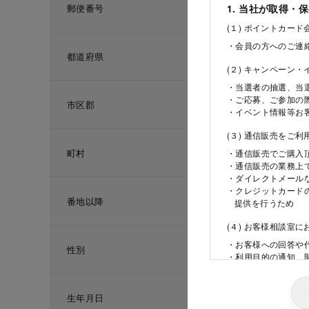
郵便番号
1. 当社が取得・
(１) ポイントカー
・会員の方へのご連
都道府県
(２) キャンペーン
・当選者の抽選、当
・ご応募、ご参加の
市区郡
・イベント情報等お
(３) 通信販売をご
町村
・通信販売でご購入
・通信販売の業務上
・ダイレクトメール
・クレジットカード
番地以降
提供を行うため
(４) お客様相談室
・お客様への回答や
性別
・利用目的の通知、
ため
(５) 当社の採用活
生年月日