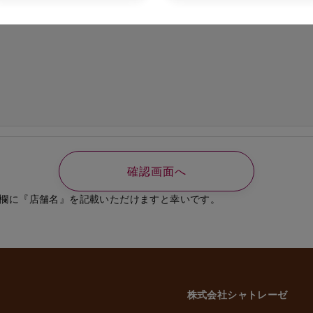
の必要なご連絡、書類送付のため
、選考結果の通知のため
業員、役員に関する個人情報
知やご連絡、お問い合わせなどのため
よび従業員家族の方の個人情報
義務の履行、官公庁への届出、報告のため
いに伴う業務のため
事管理のため
や緊急な連絡などのため
載した利用目的以外で個人情報を取得または利用する場合は、個別に利用目的を明
致します。
欄に『店舗名』を記載いただけますと幸いです。
意性について
かどうかにつきましては、お客様ご自身でご判断をお願いいたします。ただし、
には、当社のサービスを受けられない場合がございますので、予めご了承いただ
株式会社シャトレーゼ
三者への委託・提供について