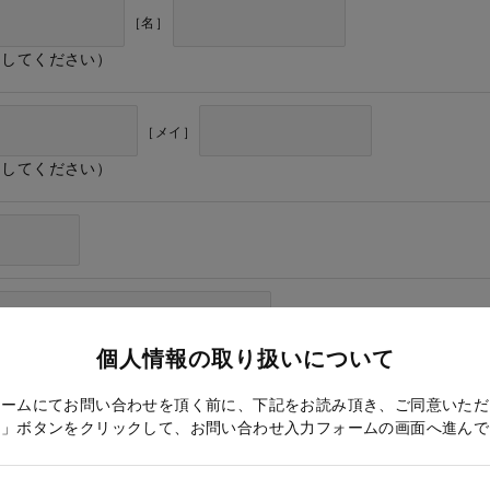
［名］
力してください）
［メイ］
力してください）
個人情報の取り扱いについて
ォームにてお問い合わせを頂く前に、下記をお読み頂き、ご同意いただ
る」ボタンをクリックして、お問い合わせ入力フォームの画面へ進んで
ドレス確認のため再度入力をお願いします）