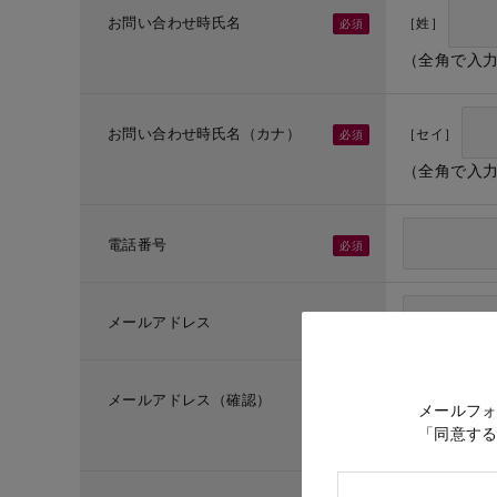
お問い合わせ時氏名
［姓］
（全角で入
お問い合わせ時氏名（カナ）
［セイ］
（全角で入
電話番号
メールアドレス
メールアドレス（確認）
メールフ
「同意す
（メールア