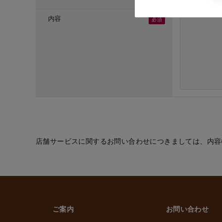
・ご応募頂いた方へ
・採用のための選考
内容
(６) お取引先の従
・業務上必要なご通
(７) 当社従業員お
・法令などに基づく
・給与、賞与の支払
・雇用管理および人
・非常時の安否確認
(８) その他
・(１)～(７)に記
的の範囲内で利用
店舗サービスに関するお問い合わせにつきましては、内容
2. 情報提供の任
個人情報を提供する
ただけなかった場合
上げます。
ご案内
お問い合わせ
3. 個人情報の第