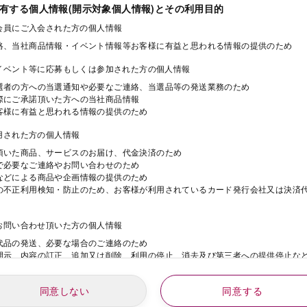
保有する個人情報(開示対象個人情報)とその利用目的
ド会員にご入会された方の個人情報
絡、当社商品情報・イベント情報等お客様に有益と思われる情報の提供のため
・イベント等に応募もしくは参加された方の個人情報
選者の方への当選通知や必要なご連絡、当選品等の発送業務のため
際にご承諾頂いた方への当社商品情報
客様に有益と思われる情報の提供のため
利用された方の個人情報
頂いた商品、サービスのお届け、代金決済のため
で必要なご連絡やお問い合わせのため
などによる商品や企画情報の提供のため
の不正利用検知・防止のため、お客様が利用されているカード発行会社又は決済
にお問い合わせ頂いた方の個人情報
代品の発送、必要な場合のご連絡のため
開示、内容の訂正、追加又は削除、利用の停止、消去及び第三者への提供停止な
同意しない
同意する
動にご応募された方の個人情報
年
月