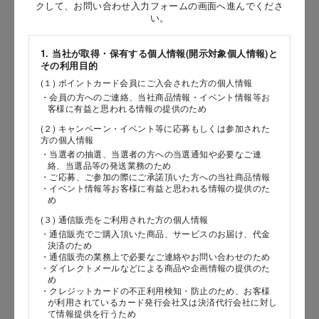
お問い合わせ時氏名
クして、お問い合わせ入力フォームの画面へ進んでくださ
い。
［姓］
1. 当社が取得・保有する個人情報(開示対象個人情報)と
［名］
その利用目的
(１) ポイントカード会員にご入会された方の個人情報
（全角で入力してください）
・会員の方へのご連絡、当社商品情報・イベント情報等お
客様に有益と思われる情報の提供のため
お問い合わせ時氏名（カナ）
(２) キャンペーン・イベント等に応募もしくは参加された
方の個人情報
［セイ］
・当選者の抽選、当選者の方への当選通知や必要なご連
絡、当選品等の発送業務のため
［メイ］
・ご応募、ご参加の際にご承諾頂いた方への当社商品情報
・イベント情報等お客様に有益と思われる情報の提供のた
め
（全角で入力してください）
(３) 通信販売をご利用された方の個人情報
・通信販売でご購入頂いた商品、サービスのお届け、代金
電話番号
決済のため
・通信販売の業務上で必要なご連絡やお問い合わせのため
・ダイレクトメールなどによる商品や企画情報の提供のた
め
・クレジットカードの不正利用検知・防止のため、お客様
が利用されているカード発行会社又は決済代行会社に対し
メールアドレス
て情報提供を行うため