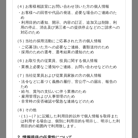
(４) お客様相談室にお問い合わせ頂いた方の個人情報
・お客様への回答や代品の発送、必要な場合のご連絡のた
め
郵便番号
・利用目的の通知、開示、内容の訂正、追加又は削除、利
用の停止、消去及び第三者への提供停止などのご請求への
対応のため
(５) 当社の採用活動にご応募された方の個人情報
・ご応募頂いた方への必要なご連絡、書類送付のため
都道府県
・採用のための選考、選考結果の通知のため
(６) お取引先の従業員、役員に関する個人情報
・業務上必要なご通知やご連絡、お問い合わせなどのため
(７) 当社従業員および従業員家族の方の個人情報
市区郡
・法令などに基づく義務の履行、官公庁への届出、報告の
ため
・給与、賞与の支払いに伴う業務のため
・雇用管理および人事管理のため
・非常時の安否確認や緊急な連絡などのため
町村
(８) その他
・(１)～(７)に記載した利用目的以外で個人情報を取得また
は利用する場合は、個別に利用目的を明示し、明示した利
用目的の範囲内で利用致します。
番地以降
2. 情報提供の任意性について