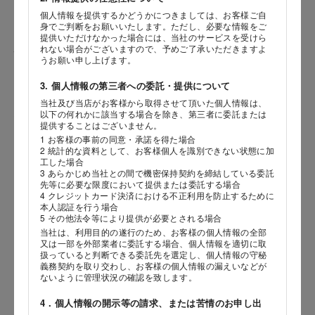
個人情報を提供するかどうかにつきましては、お客様ご自
身でご判断をお願いいたします。ただし、必要な情報をご
提供いただけなかった場合には、当社のサービスを受けら
れない場合がございますので、予めご了承いただきますよ
性別
うお願い申し上げます。
3. 個人情報の第三者への委託・提供について
当社及び当店がお客様から取得させて頂いた個人情報は、
海外 Overseas shops
以下の何れかに該当する場合を除き、第三者に委託または
生年月日
提供することはございません。
Indonesia
Singapore
年
月
日
1 お客様の事前の同意・承諾を得た場合
Malaysia
Hong Kong
2 統計的な資料として、お客様個人を識別できない状態に加
工した場合
UAE
Thailand
3 あらかじめ当社との間で機密保持契約を締結している委託
内容
先等に必要な限度において提供または委託する場合
Vietnam
4 クレジットカード決済における不正利用を防止するために
本人認証を行う場合
5 その他法令等により提供が必要とされる場合
当社は、利用目的の遂行のため、お客様の個人情報の全部
Iは八ヶ岳や末広がりを意味す
又は一部を外部業者に委託する場合、個人情報を適切に取
おやつ時」という意味を込
扱っていると判断できる委託先を選定し、個人情報の守秘
た。雄大な八ヶ岳山麓の自
義務契約を取り交わし、お客様の個人情報の漏えいなどが
まれる、こだわりのスイー
ないように管理状況の確認を致します。
ださい。
4．個人情報の開示等の請求、または苦情のお申し出