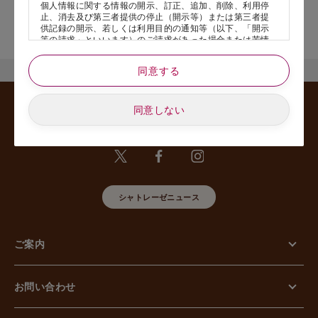
個人情報に関する情報の開示、訂正、追加、削除、利用停
止、消去及び第三者提供の停止（開示等）または第三者提
店舗サービスに関するお問い合わせにつきましては、内容欄に『店
供記録の開示、若しくは利用目的の通知等（以下、「開示
舗名』を記載いただけますと幸いです。
等の請求」といいます）のご請求があった場合または苦情
のお申し出があった場合には、請求者がご本人であること
あるいは正式な代理人として認められる方であることを確
同意する
認させていただいたうえで、特別な理由のない限り合理的
な期間と範囲内で対応させていただきます。
同意しない
5. 個人情報の安全管理のために講じた措置について
当社は外的環境を把握した上で個人情報の安全管理のため
に以下の措置をしております。
【組織的安全管理措置】
組織体制の整備、個人情報の取扱いに係る規律に従った運
用、個人情報の取扱い状況を確認する手段の整備、漏えい
等事案に対応する体制の整備、取扱い状況の把握及び安全
シャトレーゼニュース
管理措置の見直し等に関して、必要な措置を講じていま
す。
【人的安全管理措置】
個人情報の取扱いに関する留意事項について、従業員に定
ご案内
期的な教育等を行っております。また、個人情報の秘密保
持に関する事項を含む誓約書を取得しております。
【物理的安全管理措置】
個人情報を取り扱う区域の管理、機器及び電子媒体等の盗
お問い合わせ
難等の防止、電子媒体等を持ち運ぶ場合の漏えい等の防
止、個人情報の削除及び機器、電子媒体等の廃棄に関し
て、必要な措置を講じています。