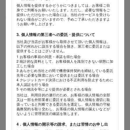
個人情報を提供するかどうかにつきましては、お客様ご自
身でご判断をお願いいたします。ただし、必要な情報をご
提供いただけなかった場合には、当社のサービスを受けら
性別
れない場合がございますので、予めご了承いただきますよ
うお願い申し上げます。
3. 個人情報の第三者への委託・提供について
当社及び当店がお客様から取得させて頂いた個人情報は、
生年月日
海外 Overseas shops
以下の何れかに該当する場合を除き、第三者に委託または
提供することはございません。
年
月
日
Indonesia
Singapore
1 お客様の事前の同意・承諾を得た場合
2 統計的な資料として、お客様個人を識別できない状態に加
Malaysia
Hong Kong
工した場合
内容
UAE
Thailand
3 あらかじめ当社との間で機密保持契約を締結している委託
先等に必要な限度において提供または委託する場合
Vietnam
4 クレジットカード決済における不正利用を防止するために
本人認証を行う場合
5 その他法令等により提供が必要とされる場合
当社は、利用目的の遂行のため、お客様の個人情報の全部
Iは八ヶ岳や末広がりを意味す
又は一部を外部業者に委託する場合、個人情報を適切に取
おやつ時」という意味を込
扱っていると判断できる委託先を選定し、個人情報の守秘
た。雄大な八ヶ岳山麓の自
義務契約を取り交わし、お客様の個人情報の漏えいなどが
まれる、こだわりのスイー
ないように管理状況の確認を致します。
ださい。
4．個人情報の開示等の請求、または苦情のお申し出