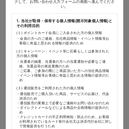
クして、お問い合わせ入力フォームの画面へ進んでくださ
い。
［姓］
［名］
1. 当社が取得・保有する個人情報(開示対象個人情報)と
その利用目的
（全角で入力してください）
(１) ポイントカード会員にご入会された方の個人情報
・会員の方へのご連絡、当社商品情報・イベント情報等お
客様に有益と思われる情報の提供のため
お問い合わせ時氏名（カナ）
(２) キャンペーン・イベント等に応募もしくは参加された
［セイ］
方の個人情報
・当選者の抽選、当選者の方への当選通知や必要なご連
［メイ］
絡、当選品等の発送業務のため
・ご応募、ご参加の際にご承諾頂いた方への当社商品情報
・イベント情報等お客様に有益と思われる情報の提供のた
（全角で入力してください）
め
(３) 通信販売をご利用された方の個人情報
電話番号
・通信販売でご購入頂いた商品、サービスのお届け、代金
決済のため
・通信販売の業務上で必要なご連絡やお問い合わせのため
・ダイレクトメールなどによる商品や企画情報の提供のた
め
・クレジットカードの不正利用検知・防止のため、お客様
メールアドレス
が利用されているカード発行会社又は決済代行会社に対し
て情報提供を行うため