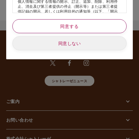
個人情報に関する情報の開示、訂正、追加、削除、利用停
店舗サービスに関するお問い合わせにつきましては、内容欄に『店
止、消去及び第三者提供の停止（開示等）または第三者提
舗名』を記載いただけますと幸いです。
供記録の開示、若しくは利用目的の通知等（以下、「開示
等の請求」といいます）のご請求があった場合または苦情
のお申し出があった場合には、請求者がご本人であること
同意する
あるいは正式な代理人として認められる方であることを確
認させていただいたうえで、特別な理由のない限り合理的
な期間と範囲内で対応させていただきます。
同意しない
5. 個人情報の安全管理のために講じた措置について
当社は外的環境を把握した上で個人情報の安全管理のため
に以下の措置をしております。
【組織的安全管理措置】
組織体制の整備、個人情報の取扱いに係る規律に従った運
用、個人情報の取扱い状況を確認する手段の整備、漏えい
等事案に対応する体制の整備、取扱い状況の把握及び安全
シャトレーゼニュース
管理措置の見直し等に関して、必要な措置を講じていま
す。
【人的安全管理措置】
ご案内
個人情報の取扱いに関する留意事項について、従業員に定
期的な教育等を行っております。また、個人情報の秘密保
持に関する事項を含む誓約書を取得しております。
【物理的安全管理措置】
お問い合わせ
個人情報を取り扱う区域の管理、機器及び電子媒体等の盗
難等の防止、電子媒体等を持ち運ぶ場合の漏えい等の防
止、個人情報の削除及び機器、電子媒体等の廃棄に関し
て、必要な措置を講じています。
株式会社シャトレーゼ