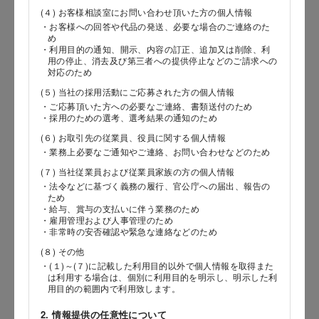
(４) お客様相談室にお問い合わせ頂いた方の個人情報
・お客様への回答や代品の発送、必要な場合のご連絡のた
め
郵便番号
・利用目的の通知、開示、内容の訂正、追加又は削除、利
用の停止、消去及び第三者への提供停止などのご請求への
対応のため
(５) 当社の採用活動にご応募された方の個人情報
都道府県
・ご応募頂いた方への必要なご連絡、書類送付のため
・採用のための選考、選考結果の通知のため
(６) お取引先の従業員、役員に関する個人情報
・業務上必要なご通知やご連絡、お問い合わせなどのため
市区郡
(７) 当社従業員および従業員家族の方の個人情報
・法令などに基づく義務の履行、官公庁への届出、報告の
ため
・給与、賞与の支払いに伴う業務のため
・雇用管理および人事管理のため
町村
・非常時の安否確認や緊急な連絡などのため
(８) その他
・(１)～(７)に記載した利用目的以外で個人情報を取得また
は利用する場合は、個別に利用目的を明示し、明示した利
用目的の範囲内で利用致します。
番地以降
2. 情報提供の任意性について