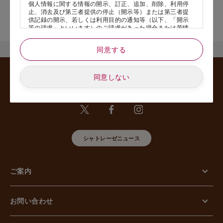
個人情報に関する情報の開示、訂正、追加、削除、利用停
止、消去及び第三者提供の停止（開示等）または第三者提
店舗サービスに関するお問い合わせにつきましては、内容欄に『店
供記録の開示、若しくは利用目的の通知等（以下、「開示
舗名』を記載いただけますと幸いです。
等の請求」といいます）のご請求があった場合または苦情
のお申し出があった場合には、請求者がご本人であること
あるいは正式な代理人として認められる方であることを確
同意する
認させていただいたうえで、特別な理由のない限り合理的
な期間と範囲内で対応させていただきます。
同意しない
5. 個人情報の安全管理のために講じた措置について
当社は外的環境を把握した上で個人情報の安全管理のため
に以下の措置をしております。
【組織的安全管理措置】
組織体制の整備、個人情報の取扱いに係る規律に従った運
用、個人情報の取扱い状況を確認する手段の整備、漏えい
等事案に対応する体制の整備、取扱い状況の把握及び安全
シャトレーゼニュース
管理措置の見直し等に関して、必要な措置を講じていま
す。
【人的安全管理措置】
個人情報の取扱いに関する留意事項について、従業員に定
ご案内
期的な教育等を行っております。また、個人情報の秘密保
持に関する事項を含む誓約書を取得しております。
【物理的安全管理措置】
個人情報を取り扱う区域の管理、機器及び電子媒体等の盗
お問い合わせ
難等の防止、電子媒体等を持ち運ぶ場合の漏えい等の防
止、個人情報の削除及び機器、電子媒体等の廃棄に関し
て、必要な措置を講じています。