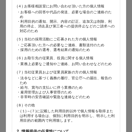
(４) お客様相談室にお問い合わせ頂いた方の個人情報
・お客様への回答や代品の発送、必要な場合のご連絡のた
め
郵便番号
・利用目的の通知、開示、内容の訂正、追加又は削除、利
用の停止、消去及び第三者への提供停止などのご請求への
対応のため
(５) 当社の採用活動にご応募された方の個人情報
・ご応募頂いた方への必要なご連絡、書類送付のため
都道府県
・採用のための選考、選考結果の通知のため
(６) お取引先の従業員、役員に関する個人情報
・業務上必要なご通知やご連絡、お問い合わせなどのため
(７) 当社従業員および従業員家族の方の個人情報
市区郡
・法令などに基づく義務の履行、官公庁への届出、報告の
ため
・給与、賞与の支払いに伴う業務のため
・雇用管理および人事管理のため
・非常時の安否確認や緊急な連絡などのため
町村
(８) その他
・(１)～(７)に記載した利用目的以外で個人情報を取得また
は利用する場合は、個別に利用目的を明示し、明示した利
用目的の範囲内で利用致します。
番地以降
2. 情報提供の任意性について