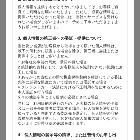
個人情報を提供するかどうかにつきましては、お客様ご自
身でご判断をお願いいたします。ただし、必要な情報をご
提供いただけなかった場合には、当社のサービスを受けら
れない場合がございますので、予めご了承いただきますよ
性別
うお願い申し上げます。
3. 個人情報の第三者への委託・提供について
当社及び当店がお客様から取得させて頂いた個人情報は、
海外 Overseas shops
以下の何れかに該当する場合を除き、第三者に委託または
生年月日
提供することはございません。
Indonesia
Singapore
年
月
日
1 お客様の事前の同意・承諾を得た場合
Malaysia
Hong Kong
2 統計的な資料として、お客様個人を識別できない状態に加
工した場合
UAE
Thailand
3 あらかじめ当社との間で機密保持契約を締結している委託
内容
先等に必要な限度において提供または委託する場合
Vietnam
4 クレジットカード決済における不正利用を防止するために
本人認証を行う場合
5 その他法令等により提供が必要とされる場合
当社は、利用目的の遂行のため、お客様の個人情報の全部
Iは八ヶ岳や末広がりを意味す
又は一部を外部業者に委託する場合、個人情報を適切に取
おやつ時」という意味を込
扱っていると判断できる委託先を選定し、個人情報の守秘
た。雄大な八ヶ岳山麓の自
義務契約を取り交わし、お客様の個人情報の漏えいなどが
まれる、こだわりのスイー
ないように管理状況の確認を致します。
ださい。
4．個人情報の開示等の請求、または苦情のお申し出