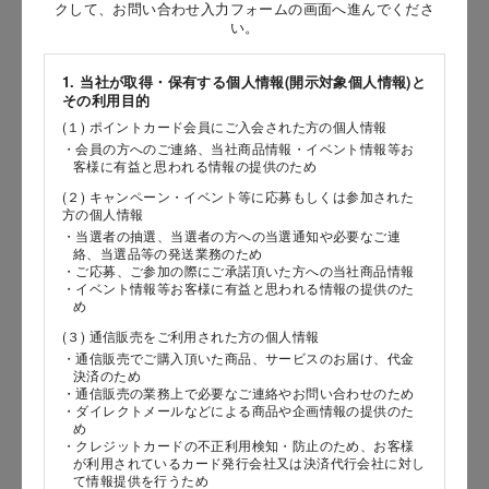
お問い合わせ時氏名
クして、お問い合わせ入力フォームの画面へ進んでくださ
い。
［姓］
1. 当社が取得・保有する個人情報(開示対象個人情報)と
［名］
その利用目的
(１) ポイントカード会員にご入会された方の個人情報
（全角で入力してください）
・会員の方へのご連絡、当社商品情報・イベント情報等お
客様に有益と思われる情報の提供のため
お問い合わせ時氏名（カナ）
(２) キャンペーン・イベント等に応募もしくは参加された
方の個人情報
［セイ］
・当選者の抽選、当選者の方への当選通知や必要なご連
絡、当選品等の発送業務のため
［メイ］
・ご応募、ご参加の際にご承諾頂いた方への当社商品情報
・イベント情報等お客様に有益と思われる情報の提供のた
め
（全角で入力してください）
(３) 通信販売をご利用された方の個人情報
・通信販売でご購入頂いた商品、サービスのお届け、代金
電話番号
決済のため
・通信販売の業務上で必要なご連絡やお問い合わせのため
・ダイレクトメールなどによる商品や企画情報の提供のた
め
・クレジットカードの不正利用検知・防止のため、お客様
が利用されているカード発行会社又は決済代行会社に対し
メールアドレス
て情報提供を行うため