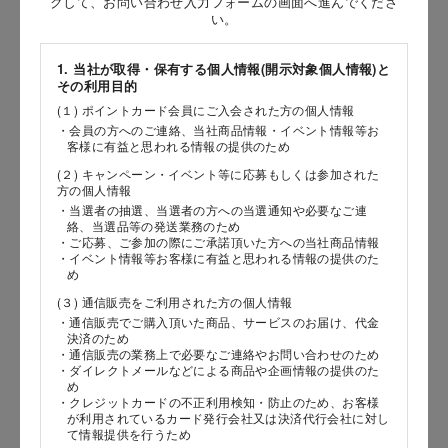
クして、お問い合わせ入力フォームの画面へ進んでくださ
［姓］
い。
［名］
1. 当社が取得・保有する個人情報(開示対象個人情報)と
その利用目的
（全角で入力してください）
(１) ポイントカード会員にご入会された方の個人情報
・会員の方へのご連絡、当社商品情報・イベント情報等お
お問い合わせ時氏名（カナ）
客様に有益と思われる情報の提供のため
(２) キャンペーン・イベント等に応募もしくは参加された
［セイ］
方の個人情報
［メイ］
・当選者の抽選、当選者の方への当選通知や必要なご連
絡、当選品等の発送業務のため
・ご応募、ご参加の際にご承諾頂いた方への当社商品情報
（全角で入力してください）
・イベント情報等お客様に有益と思われる情報の提供のた
め
(３) 通信販売をご利用された方の個人情報
電話番号
・通信販売でご購入頂いた商品、サービスのお届け、代金
決済のため
・通信販売の業務上で必要なご連絡やお問い合わせのため
・ダイレクトメールなどによる商品や企画情報の提供のた
め
メールアドレス
・クレジットカードの不正利用検知・防止のため、お客様
が利用されているカード発行会社又は決済代行会社に対し
て情報提供を行うため