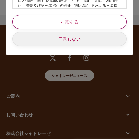
個人情報に関する情報の開示、訂正、追加、削除、利用停
舗名』を記載いただけますと幸いです。
止、消去及び第三者提供の停止（開示等）または第三者提
供記録の開示、若しくは利用目的の通知等（以下、「開示
等の請求」といいます）のご請求があった場合または苦情
のお申し出があった場合には、請求者がご本人であること
同意する
あるいは正式な代理人として認められる方であることを確
認させていただいたうえで、特別な理由のない限り合理的
な期間と範囲内で対応させていただきます。
同意しない
5. 個人情報の安全管理のために講じた措置について
当社は外的環境を把握した上で個人情報の安全管理のため
に以下の措置をしております。
【組織的安全管理措置】
組織体制の整備、個人情報の取扱いに係る規律に従った運
用、個人情報の取扱い状況を確認する手段の整備、漏えい
シャトレーゼニュース
等事案に対応する体制の整備、取扱い状況の把握及び安全
管理措置の見直し等に関して、必要な措置を講じていま
す。
ご案内
【人的安全管理措置】
個人情報の取扱いに関する留意事項について、従業員に定
期的な教育等を行っております。また、個人情報の秘密保
持に関する事項を含む誓約書を取得しております。
お問い合わせ
【物理的安全管理措置】
個人情報を取り扱う区域の管理、機器及び電子媒体等の盗
難等の防止、電子媒体等を持ち運ぶ場合の漏えい等の防
止、個人情報の削除及び機器、電子媒体等の廃棄に関し
株式会社シャトレーゼ
て、必要な措置を講じています。