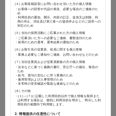
(４) お客様相談室にお問い合わせ頂いた方の個人情報
・お客様への回答や代品の発送、必要な場合のご連絡のた
郵便番号
め
・利用目的の通知、開示、内容の訂正、追加又は削除、利
用の停止、消去及び第三者への提供停止などのご請求への
対応のため
(５) 当社の採用活動にご応募された方の個人情報
都道府県
・ご応募頂いた方への必要なご連絡、書類送付のため
・採用のための選考、選考結果の通知のため
(６) お取引先の従業員、役員に関する個人情報
・業務上必要なご通知やご連絡、お問い合わせなどのため
市区郡
(７) 当社従業員および従業員家族の方の個人情報
・法令などに基づく義務の履行、官公庁への届出、報告の
ため
・給与、賞与の支払いに伴う業務のため
・雇用管理および人事管理のため
町村
・非常時の安否確認や緊急な連絡などのため
(８) その他
・(１)～(７)に記載した利用目的以外で個人情報を取得また
は利用する場合は、個別に利用目的を明示し、明示した利
番地以降
用目的の範囲内で利用致します。
2. 情報提供の任意性について