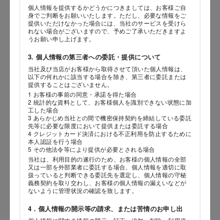
個人情報を提供するかどうかにつきましては、お客様ご自
身でご判断をお願いいたします。ただし、必要な情報をご
性別
提供いただけなかった場合には、当社のサービスを受けら
れない場合がございますので、予めご了承いただきますよ
うお願い申し上げます。
3. 個人情報の第三者への委託・提供について
生年月日
当社及び当店がお客様から取得させて頂いた個人情報は、
海外 Overseas shops
以下の何れかに該当する場合を除き、第三者に委託または
年
月
日
提供することはございません。
Indonesia
Singapore
1 お客様の事前の同意・承諾を得た場合
2 統計的な資料として、お客様個人を識別できない状態に加
Malaysia
Hong Kong
内容
工した場合
UAE
Thailand
3 あらかじめ当社との間で機密保持契約を締結している委託
先等に必要な限度において提供または委託する場合
Vietnam
4 クレジットカード決済における不正利用を防止するために
本人認証を行う場合
5 その他法令等により提供が必要とされる場合
当社は、利用目的の遂行のため、お客様の個人情報の全部
Iは八ヶ岳や末広がりを意味す
又は一部を外部業者に委託する場合、個人情報を適切に取
おやつ時」という意味を込
扱っていると判断できる委託先を選定し、個人情報の守秘
た。雄大な八ヶ岳山麓の自
義務契約を取り交わし、お客様の個人情報の漏えいなどが
まれる、こだわりのスイー
ないように管理状況の確認を致します。
ださい。
4．個人情報の開示等の請求、または苦情のお申し出
店舗サービスに関するお問い合わせにつきましては、内容欄に『店