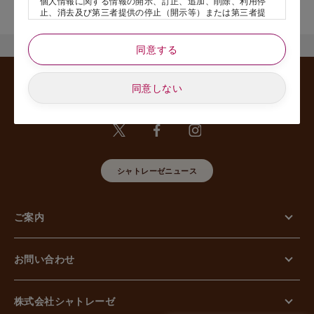
個人情報に関する情報の開示、訂正、追加、削除、利用停
舗名』を記載いただけますと幸いです。
止、消去及び第三者提供の停止（開示等）または第三者提
供記録の開示、若しくは利用目的の通知等（以下、「開示
等の請求」といいます）のご請求があった場合または苦情
のお申し出があった場合には、請求者がご本人であること
同意する
あるいは正式な代理人として認められる方であることを確
認させていただいたうえで、特別な理由のない限り合理的
な期間と範囲内で対応させていただきます。
同意しない
5. 個人情報の安全管理のために講じた措置について
当社は外的環境を把握した上で個人情報の安全管理のため
に以下の措置をしております。
【組織的安全管理措置】
組織体制の整備、個人情報の取扱いに係る規律に従った運
用、個人情報の取扱い状況を確認する手段の整備、漏えい
シャトレーゼニュース
等事案に対応する体制の整備、取扱い状況の把握及び安全
管理措置の見直し等に関して、必要な措置を講じていま
す。
ご案内
【人的安全管理措置】
個人情報の取扱いに関する留意事項について、従業員に定
期的な教育等を行っております。また、個人情報の秘密保
持に関する事項を含む誓約書を取得しております。
お問い合わせ
【物理的安全管理措置】
個人情報を取り扱う区域の管理、機器及び電子媒体等の盗
難等の防止、電子媒体等を持ち運ぶ場合の漏えい等の防
止、個人情報の削除及び機器、電子媒体等の廃棄に関し
株式会社シャトレーゼ
て、必要な措置を講じています。