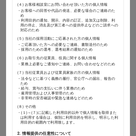
(４) お客様相談室にお問い合わせ頂いた方の個人情報
・お客様への回答や代品の発送、必要な場合のご連絡のた
郵便番号
め
・利用目的の通知、開示、内容の訂正、追加又は削除、利
用の停止、消去及び第三者への提供停止などのご請求への
対応のため
(５) 当社の採用活動にご応募された方の個人情報
都道府県
・ご応募頂いた方への必要なご連絡、書類送付のため
・採用のための選考、選考結果の通知のため
(６) お取引先の従業員、役員に関する個人情報
・業務上必要なご通知やご連絡、お問い合わせなどのため
市区郡
(７) 当社従業員および従業員家族の方の個人情報
・法令などに基づく義務の履行、官公庁への届出、報告の
ため
・給与、賞与の支払いに伴う業務のため
・雇用管理および人事管理のため
町村
・非常時の安否確認や緊急な連絡などのため
(８) その他
・(１)～(７)に記載した利用目的以外で個人情報を取得また
は利用する場合は、個別に利用目的を明示し、明示した利
番地以降
用目的の範囲内で利用致します。
2. 情報提供の任意性について