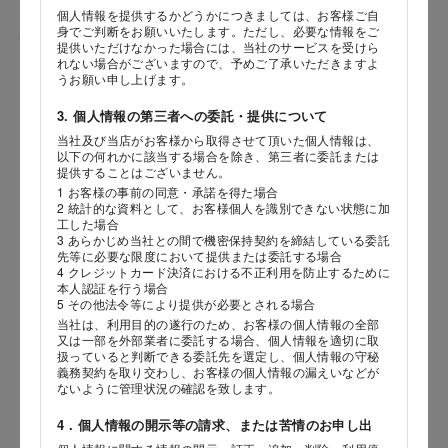
個人情報を提供するかどうかにつきましては、お客様ご自
身でご判断をお願いいたします。ただし、必要な情報をご
性別
提供いただけなかった場合には、当社のサービスを受けら
れない場合がございますので、予めご了承いただきますよ
うお願い申し上げます。
3. 個人情報の第三者への委託・提供について
生年月日
当社及び当店がお客様から取得させて頂いた個人情報は、
海外 Overseas shops
以下の何れかに該当する場合を除き、第三者に委託または
年
月
日
提供することはございません。
Indonesia
Singapore
1 お客様の事前の同意・承諾を得た場合
2 統計的な資料として、お客様個人を識別できない状態に加
Malaysia
Hong Kong
内容
工した場合
UAE
Thailand
3 あらかじめ当社との間で機密保持契約を締結している委託
先等に必要な限度において提供または委託する場合
Vietnam
4 クレジットカード決済における不正利用を防止するために
本人認証を行う場合
5 その他法令等により提供が必要とされる場合
当社は、利用目的の遂行のため、お客様の個人情報の全部
Iは八ヶ岳や末広がりを意味す
又は一部を外部業者に委託する場合、個人情報を適切に取
おやつ時」という意味を込
扱っていると判断できる委託先を選定し、個人情報の守秘
た。雄大な八ヶ岳山麓の自
義務契約を取り交わし、お客様の個人情報の漏えいなどが
まれる、こだわりのスイー
ないように管理状況の確認を致します。
ださい。
4．個人情報の開示等の請求、または苦情のお申し出
店舗サービスに関するお問い合わせにつきましては、内容欄に『店