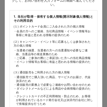
クして、お問い合わせ入力フォームの画面へ進んでくださ
［姓］
い。
［名］
1. 当社が取得・保有する個人情報(開示対象個人情報)と
その利用目的
（全角で入力してください）
(１) ポイントカード会員にご入会された方の個人情報
・会員の方へのご連絡、当社商品情報・イベント情報等お
お問い合わせ時氏名（カナ）
客様に有益と思われる情報の提供のため
(２) キャンペーン・イベント等に応募もしくは参加された
［セイ］
方の個人情報
［メイ］
・当選者の抽選、当選者の方への当選通知や必要なご連
絡、当選品等の発送業務のため
・ご応募、ご参加の際にご承諾頂いた方への当社商品情報
（全角で入力してください）
・イベント情報等お客様に有益と思われる情報の提供のた
め
(３) 通信販売をご利用された方の個人情報
電話番号
・通信販売でご購入頂いた商品、サービスのお届け、代金
決済のため
・通信販売の業務上で必要なご連絡やお問い合わせのため
・ダイレクトメールなどによる商品や企画情報の提供のた
め
メールアドレス
・クレジットカードの不正利用検知・防止のため、お客様
が利用されているカード発行会社又は決済代行会社に対し
て情報提供を行うため