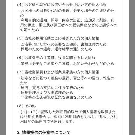
(４) お客様相談室にお問い合わせ頂いた方の個人情報
・お客様への回答や代品の発送、必要な場合のご連絡のた
郵便番号
め
・利用目的の通知、開示、内容の訂正、追加又は削除、利
用の停止、消去及び第三者への提供停止などのご請求への
対応のため
(５) 当社の採用活動にご応募された方の個人情報
都道府県
・ご応募頂いた方への必要なご連絡、書類送付のため
・採用のための選考、選考結果の通知のため
(６) お取引先の従業員、役員に関する個人情報
・業務上必要なご通知やご連絡、お問い合わせなどのため
市区郡
(７) 当社従業員および従業員家族の方の個人情報
・法令などに基づく義務の履行、官公庁への届出、報告の
ため
・給与、賞与の支払いに伴う業務のため
・雇用管理および人事管理のため
町村
・非常時の安否確認や緊急な連絡などのため
(８) その他
・(１)～(７)に記載した利用目的以外で個人情報を取得また
は利用する場合は、個別に利用目的を明示し、明示した利
番地以降
用目的の範囲内で利用致します。
2. 情報提供の任意性について