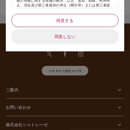
個人情報に関する情報の開示、訂正、追加、削除、利用停
舗名』を記載いただけますと幸いです。
止、消去及び第三者提供の停止（開示等）または第三者提
供記録の開示、若しくは利用目的の通知等（以下、「開示
等の請求」といいます）のご請求があった場合または苦情
のお申し出があった場合には、請求者がご本人であること
同意する
あるいは正式な代理人として認められる方であることを確
認させていただいたうえで、特別な理由のない限り合理的
な期間と範囲内で対応させていただきます。
同意しない
5. 個人情報の安全管理のために講じた措置について
当社は外的環境を把握した上で個人情報の安全管理のため
に以下の措置をしております。
【組織的安全管理措置】
組織体制の整備、個人情報の取扱いに係る規律に従った運
用、個人情報の取扱い状況を確認する手段の整備、漏えい
シャトレーゼニュース
等事案に対応する体制の整備、取扱い状況の把握及び安全
管理措置の見直し等に関して、必要な措置を講じていま
す。
ご案内
【人的安全管理措置】
個人情報の取扱いに関する留意事項について、従業員に定
期的な教育等を行っております。また、個人情報の秘密保
持に関する事項を含む誓約書を取得しております。
お問い合わせ
【物理的安全管理措置】
個人情報を取り扱う区域の管理、機器及び電子媒体等の盗
難等の防止、電子媒体等を持ち運ぶ場合の漏えい等の防
止、個人情報の削除及び機器、電子媒体等の廃棄に関し
株式会社シャトレーゼ
て、必要な措置を講じています。