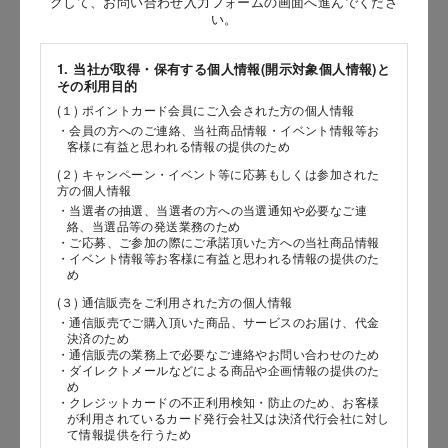
クして、お問い合わせ入力フォームの画面へ進んでくださ
［姓］
い。
［名］
1. 当社が取得・保有する個人情報(開示対象個人情報)と
その利用目的
（全角で入力してください）
(１) ポイントカード会員にご入会された方の個人情報
・会員の方へのご連絡、当社商品情報・イベント情報等お
お問い合わせ時氏名（カナ）
客様に有益と思われる情報の提供のため
(２) キャンペーン・イベント等に応募もしくは参加された
［セイ］
方の個人情報
［メイ］
・当選者の抽選、当選者の方への当選通知や必要なご連
絡、当選品等の発送業務のため
・ご応募、ご参加の際にご承諾頂いた方への当社商品情報
（全角で入力してください）
・イベント情報等お客様に有益と思われる情報の提供のた
め
(３) 通信販売をご利用された方の個人情報
電話番号
・通信販売でご購入頂いた商品、サービスのお届け、代金
決済のため
・通信販売の業務上で必要なご連絡やお問い合わせのため
・ダイレクトメールなどによる商品や企画情報の提供のた
め
メールアドレス
・クレジットカードの不正利用検知・防止のため、お客様
が利用されているカード発行会社又は決済代行会社に対し
て情報提供を行うため