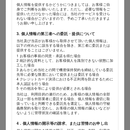
個人情報を提供するかどうかにつきましては、お客様ご自
身でご判断をお願いいたします。ただし、必要な情報をご
性別
提供いただけなかった場合には、当社のサービスを受けら
れない場合がございますので、予めご了承いただきますよ
うお願い申し上げます。
3. 個人情報の第三者への委託・提供について
生年月日
当社及び当店がお客様から取得させて頂いた個人情報は、
海外 Overseas shops
以下の何れかに該当する場合を除き、第三者に委託または
年
月
日
提供することはございません。
Indonesia
Singapore
1 お客様の事前の同意・承諾を得た場合
2 統計的な資料として、お客様個人を識別できない状態に加
Malaysia
Hong Kong
内容
工した場合
UAE
Thailand
3 あらかじめ当社との間で機密保持契約を締結している委託
先等に必要な限度において提供または委託する場合
Vietnam
4 クレジットカード決済における不正利用を防止するために
本人認証を行う場合
5 その他法令等により提供が必要とされる場合
当社は、利用目的の遂行のため、お客様の個人情報の全部
Iは八ヶ岳や末広がりを意味す
又は一部を外部業者に委託する場合、個人情報を適切に取
おやつ時」という意味を込
扱っていると判断できる委託先を選定し、個人情報の守秘
た。雄大な八ヶ岳山麓の自
義務契約を取り交わし、お客様の個人情報の漏えいなどが
まれる、こだわりのスイー
ないように管理状況の確認を致します。
ださい。
4．個人情報の開示等の請求、または苦情のお申し出
店舗サービスに関するお問い合わせにつきましては、内容欄に『店