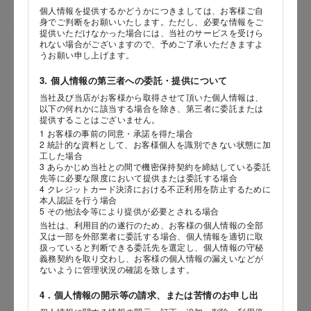
個人情報を提供するかどうかにつきましては、お客様ご自
身でご判断をお願いいたします。ただし、必要な情報をご
性別
提供いただけなかった場合には、当社のサービスを受けら
れない場合がございますので、予めご了承いただきますよ
うお願い申し上げます。
3. 個人情報の第三者への委託・提供について
生年月日
当社及び当店がお客様から取得させて頂いた個人情報は、
海外 Overseas shops
以下の何れかに該当する場合を除き、第三者に委託または
年
月
日
提供することはございません。
Indonesia
Singapore
1 お客様の事前の同意・承諾を得た場合
2 統計的な資料として、お客様個人を識別できない状態に加
Malaysia
Hong Kong
内容
工した場合
UAE
Thailand
3 あらかじめ当社との間で機密保持契約を締結している委託
先等に必要な限度において提供または委託する場合
Vietnam
4 クレジットカード決済における不正利用を防止するために
本人認証を行う場合
5 その他法令等により提供が必要とされる場合
当社は、利用目的の遂行のため、お客様の個人情報の全部
Iは八ヶ岳や末広がりを意味す
又は一部を外部業者に委託する場合、個人情報を適切に取
おやつ時」という意味を込
扱っていると判断できる委託先を選定し、個人情報の守秘
た。雄大な八ヶ岳山麓の自
義務契約を取り交わし、お客様の個人情報の漏えいなどが
まれる、こだわりのスイー
ないように管理状況の確認を致します。
ださい。
4．個人情報の開示等の請求、または苦情のお申し出
店舗サービスに関するお問い合わせにつきましては、内容欄に『店