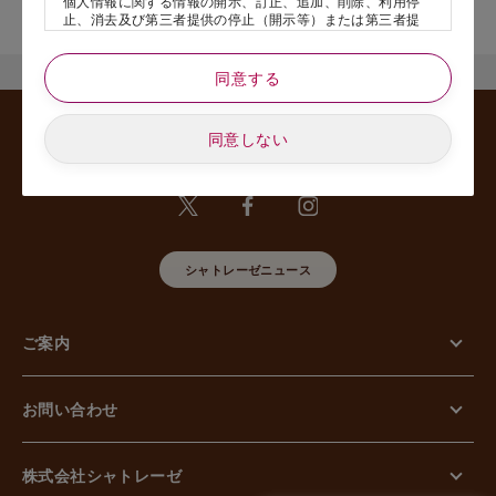
個人情報に関する情報の開示、訂正、追加、削除、利用停
舗名』を記載いただけますと幸いです。
止、消去及び第三者提供の停止（開示等）または第三者提
供記録の開示、若しくは利用目的の通知等（以下、「開示
等の請求」といいます）のご請求があった場合または苦情
のお申し出があった場合には、請求者がご本人であること
同意する
あるいは正式な代理人として認められる方であることを確
認させていただいたうえで、特別な理由のない限り合理的
な期間と範囲内で対応させていただきます。
同意しない
5. 個人情報の安全管理のために講じた措置について
当社は外的環境を把握した上で個人情報の安全管理のため
に以下の措置をしております。
【組織的安全管理措置】
組織体制の整備、個人情報の取扱いに係る規律に従った運
用、個人情報の取扱い状況を確認する手段の整備、漏えい
シャトレーゼニュース
等事案に対応する体制の整備、取扱い状況の把握及び安全
管理措置の見直し等に関して、必要な措置を講じていま
す。
ご案内
【人的安全管理措置】
個人情報の取扱いに関する留意事項について、従業員に定
期的な教育等を行っております。また、個人情報の秘密保
持に関する事項を含む誓約書を取得しております。
お問い合わせ
【物理的安全管理措置】
個人情報を取り扱う区域の管理、機器及び電子媒体等の盗
難等の防止、電子媒体等を持ち運ぶ場合の漏えい等の防
止、個人情報の削除及び機器、電子媒体等の廃棄に関し
株式会社シャトレーゼ
て、必要な措置を講じています。