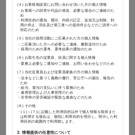
(４) お客様相談室にお問い合わせ頂いた方の個人情報
・お客様への回答や代品の発送、必要な場合のご連絡のた
郵便番号
め
・利用目的の通知、開示、内容の訂正、追加又は削除、利
用の停止、消去及び第三者への提供停止などのご請求への
対応のため
(５) 当社の採用活動にご応募された方の個人情報
都道府県
・ご応募頂いた方への必要なご連絡、書類送付のため
・採用のための選考、選考結果の通知のため
(６) お取引先の従業員、役員に関する個人情報
・業務上必要なご通知やご連絡、お問い合わせなどのため
市区郡
(７) 当社従業員および従業員家族の方の個人情報
・法令などに基づく義務の履行、官公庁への届出、報告の
ため
・給与、賞与の支払いに伴う業務のため
・雇用管理および人事管理のため
町村
・非常時の安否確認や緊急な連絡などのため
(８) その他
・(１)～(７)に記載した利用目的以外で個人情報を取得また
は利用する場合は、個別に利用目的を明示し、明示した利
番地以降
用目的の範囲内で利用致します。
2. 情報提供の任意性について