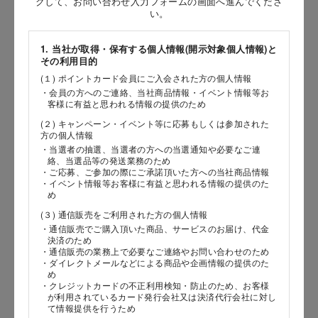
クして、お問い合わせ入力フォームの画面へ進んでくださ
［姓］
い。
［名］
1. 当社が取得・保有する個人情報(開示対象個人情報)と
その利用目的
（全角で入力してください）
(１) ポイントカード会員にご入会された方の個人情報
・会員の方へのご連絡、当社商品情報・イベント情報等お
お問い合わせ時氏名（カナ）
客様に有益と思われる情報の提供のため
(２) キャンペーン・イベント等に応募もしくは参加された
［セイ］
方の個人情報
［メイ］
・当選者の抽選、当選者の方への当選通知や必要なご連
絡、当選品等の発送業務のため
・ご応募、ご参加の際にご承諾頂いた方への当社商品情報
（全角で入力してください）
・イベント情報等お客様に有益と思われる情報の提供のた
め
(３) 通信販売をご利用された方の個人情報
電話番号
・通信販売でご購入頂いた商品、サービスのお届け、代金
決済のため
・通信販売の業務上で必要なご連絡やお問い合わせのため
・ダイレクトメールなどによる商品や企画情報の提供のた
め
メールアドレス
・クレジットカードの不正利用検知・防止のため、お客様
が利用されているカード発行会社又は決済代行会社に対し
て情報提供を行うため