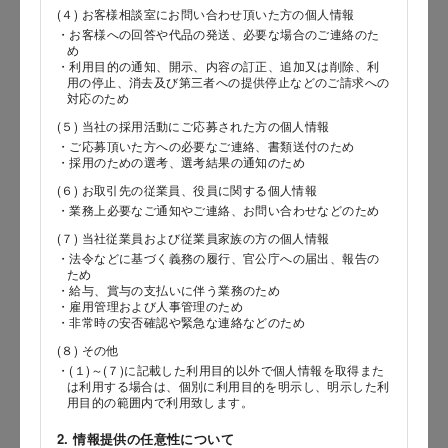
(４) お客様相談室にお問い合わせ頂いた方の個人情報
・お客様への回答や代品の発送、必要な場合のご連絡のた
郵便番号
め
・利用目的の通知、開示、内容の訂正、追加又は削除、利
用の停止、消去及び第三者への提供停止などのご請求への
対応のため
(５) 当社の採用活動にご応募された方の個人情報
都道府県
・ご応募頂いた方への必要なご連絡、書類送付のため
・採用のための選考、選考結果の通知のため
(６) お取引先の従業員、役員に関する個人情報
・業務上必要なご通知やご連絡、お問い合わせなどのため
市区郡
(７) 当社従業員および従業員家族の方の個人情報
・法令などに基づく義務の履行、官公庁への届出、報告の
ため
・給与、賞与の支払いに伴う業務のため
・雇用管理および人事管理のため
町村
・非常時の安否確認や緊急な連絡などのため
(８) その他
・(１)～(７)に記載した利用目的以外で個人情報を取得また
は利用する場合は、個別に利用目的を明示し、明示した利
番地以降
用目的の範囲内で利用致します。
2. 情報提供の任意性について