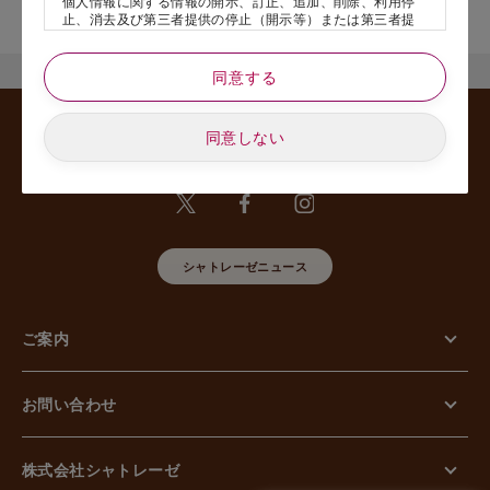
個人情報に関する情報の開示、訂正、追加、削除、利用停
舗名』を記載いただけますと幸いです。
止、消去及び第三者提供の停止（開示等）または第三者提
供記録の開示、若しくは利用目的の通知等（以下、「開示
等の請求」といいます）のご請求があった場合または苦情
のお申し出があった場合には、請求者がご本人であること
同意する
あるいは正式な代理人として認められる方であることを確
認させていただいたうえで、特別な理由のない限り合理的
な期間と範囲内で対応させていただきます。
同意しない
5. 個人情報の安全管理のために講じた措置について
当社は外的環境を把握した上で個人情報の安全管理のため
に以下の措置をしております。
【組織的安全管理措置】
組織体制の整備、個人情報の取扱いに係る規律に従った運
用、個人情報の取扱い状況を確認する手段の整備、漏えい
シャトレーゼニュース
等事案に対応する体制の整備、取扱い状況の把握及び安全
管理措置の見直し等に関して、必要な措置を講じていま
す。
ご案内
【人的安全管理措置】
個人情報の取扱いに関する留意事項について、従業員に定
期的な教育等を行っております。また、個人情報の秘密保
持に関する事項を含む誓約書を取得しております。
お問い合わせ
【物理的安全管理措置】
個人情報を取り扱う区域の管理、機器及び電子媒体等の盗
難等の防止、電子媒体等を持ち運ぶ場合の漏えい等の防
止、個人情報の削除及び機器、電子媒体等の廃棄に関し
株式会社シャトレーゼ
て、必要な措置を講じています。