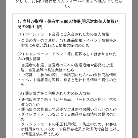
クして、お問い合わせ入力フォームの画面へ進んでくださ
［姓］
い。
［名］
1. 当社が取得・保有する個人情報(開示対象個人情報)と
その利用目的
（全角で入力してください）
(１) ポイントカード会員にご入会された方の個人情報
・会員の方へのご連絡、当社商品情報・イベント情報等お
お問い合わせ時氏名（カナ）
客様に有益と思われる情報の提供のため
(２) キャンペーン・イベント等に応募もしくは参加された
［セイ］
方の個人情報
［メイ］
・当選者の抽選、当選者の方への当選通知や必要なご連
絡、当選品等の発送業務のため
・ご応募、ご参加の際にご承諾頂いた方への当社商品情報
（全角で入力してください）
・イベント情報等お客様に有益と思われる情報の提供のた
め
(３) 通信販売をご利用された方の個人情報
電話番号
・通信販売でご購入頂いた商品、サービスのお届け、代金
決済のため
・通信販売の業務上で必要なご連絡やお問い合わせのため
・ダイレクトメールなどによる商品や企画情報の提供のた
め
メールアドレス
・クレジットカードの不正利用検知・防止のため、お客様
が利用されているカード発行会社又は決済代行会社に対し
て情報提供を行うため