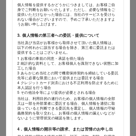
個人情報を提供するかどうかにつきましては、お客様ご自
身でご判断をお願いいたします。ただし、必要な情報をご
性別
提供いただけなかった場合には、当社のサービスを受けら
れない場合がございますので、予めご了承いただきますよ
うお願い申し上げます。
3. 個人情報の第三者への委託・提供について
生年月日
当社及び当店がお客様から取得させて頂いた個人情報は、
海外 Overseas shops
以下の何れかに該当する場合を除き、第三者に委託または
年
月
日
提供することはございません。
Indonesia
Singapore
1 お客様の事前の同意・承諾を得た場合
Iは八ヶ岳や末広がりを意味す
2 統計的な資料として、お客様個人を識別できない状態に加
おやつ時」という意味を込
Malaysia
Hong Kong
内容
工した場合
た。雄大な八ヶ岳山麓の自
UAE
Thailand
3 あらかじめ当社との間で機密保持契約を締結している委託
まれる、こだわりのスイー
先等に必要な限度において提供または委託する場合
ださい。
Vietnam
4 クレジットカード決済における不正利用を防止するために
本人認証を行う場合
5 その他法令等により提供が必要とされる場合
当社は、利用目的の遂行のため、お客様の個人情報の全部
又は一部を外部業者に委託する場合、個人情報を適切に取
扱っていると判断できる委託先を選定し、個人情報の守秘
義務契約を取り交わし、お客様の個人情報の漏えいなどが
ないように管理状況の確認を致します。
4．個人情報の開示等の請求、または苦情のお申し出
店舗サービスに関するお問い合わせにつきましては、内容欄に『店