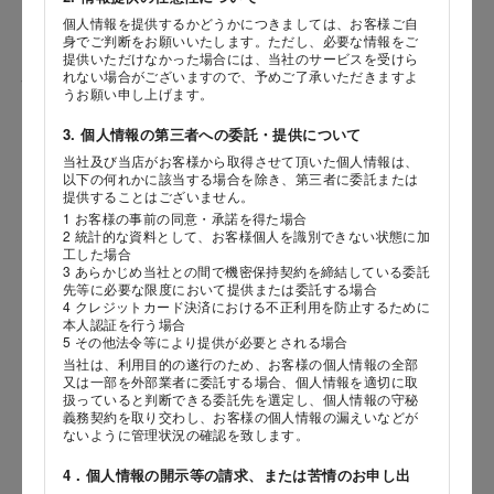
個人情報を提供するかどうかにつきましては、お客様ご自
身でご判断をお願いいたします。ただし、必要な情報をご
提供いただけなかった場合には、当社のサービスを受けら
れない場合がございますので、予めご了承いただきますよ
性別
うお願い申し上げます。
3. 個人情報の第三者への委託・提供について
当社及び当店がお客様から取得させて頂いた個人情報は、
海外 Overseas shops
以下の何れかに該当する場合を除き、第三者に委託または
生年月日
提供することはございません。
Indonesia
Singapore
年
月
日
1 お客様の事前の同意・承諾を得た場合
Malaysia
Hong Kong
2 統計的な資料として、お客様個人を識別できない状態に加
工した場合
UAE
Thailand
3 あらかじめ当社との間で機密保持契約を締結している委託
内容
先等に必要な限度において提供または委託する場合
Vietnam
4 クレジットカード決済における不正利用を防止するために
本人認証を行う場合
5 その他法令等により提供が必要とされる場合
当社は、利用目的の遂行のため、お客様の個人情報の全部
Iは八ヶ岳や末広がりを意味す
又は一部を外部業者に委託する場合、個人情報を適切に取
おやつ時」という意味を込
扱っていると判断できる委託先を選定し、個人情報の守秘
た。雄大な八ヶ岳山麓の自
義務契約を取り交わし、お客様の個人情報の漏えいなどが
まれる、こだわりのスイー
ないように管理状況の確認を致します。
ださい。
4．個人情報の開示等の請求、または苦情のお申し出