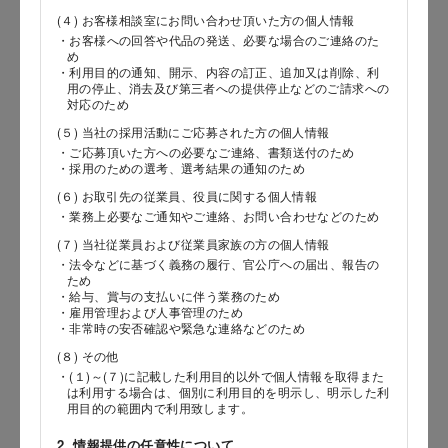
(４) お客様相談室にお問い合わせ頂いた方の個人情報
・お客様への回答や代品の発送、必要な場合のご連絡のた
め
郵便番号
・利用目的の通知、開示、内容の訂正、追加又は削除、利
用の停止、消去及び第三者への提供停止などのご請求への
対応のため
(５) 当社の採用活動にご応募された方の個人情報
・ご応募頂いた方への必要なご連絡、書類送付のため
都道府県
・採用のための選考、選考結果の通知のため
(６) お取引先の従業員、役員に関する個人情報
・業務上必要なご通知やご連絡、お問い合わせなどのため
(７) 当社従業員および従業員家族の方の個人情報
市区郡
・法令などに基づく義務の履行、官公庁への届出、報告の
ため
・給与、賞与の支払いに伴う業務のため
・雇用管理および人事管理のため
・非常時の安否確認や緊急な連絡などのため
町村
(８) その他
・(１)～(７)に記載した利用目的以外で個人情報を取得また
は利用する場合は、個別に利用目的を明示し、明示した利
用目的の範囲内で利用致します。
番地以降
2. 情報提供の任意性について