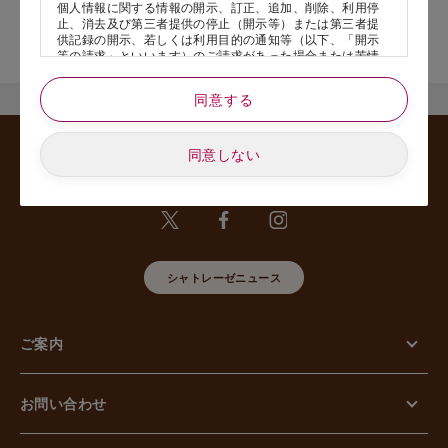
個人情報に関する情報の開示、訂正、追加、削除、利用停
止、消去及び第三者提供の停止（開示等）または第三者提
店舗サービスに関するお問い合わせにつきましては、内容欄に『店
供記録の開示、若しくは利用目的の通知等（以下、「開示
舗名』を記載いただけますと幸いです。
等の請求」といいます）のご請求があった場合または苦情
のお申し出があった場合には、請求者がご本人であること
あるいは正式な代理人として認められる方であることを確
同意する
認させていただいたうえで、特別な理由のない限り合理的
な期間と範囲内で対応させていただきます。
同意しない
5. 個人情報の安全管理のために講じた措置について
当社は外的環境を把握した上で個人情報の安全管理のため
に以下の措置をしております。
【組織的安全管理措置】
組織体制の整備、個人情報の取扱いに係る規律に従った運
用、個人情報の取扱い状況を確認する手段の整備、漏えい
等事案に対応する体制の整備、取扱い状況の把握及び安全
シャトレーゼニュース
管理措置の見直し等に関して、必要な措置を講じていま
す。
【人的安全管理措置】
個人情報の取扱いに関する留意事項について、従業員に定
ご案内
期的な教育等を行っております。また、個人情報の秘密保
持に関する事項を含む誓約書を取得しております。
【物理的安全管理措置】
個人情報を取り扱う区域の管理、機器及び電子媒体等の盗
お問い合わせ
難等の防止、電子媒体等を持ち運ぶ場合の漏えい等の防
止、個人情報の削除及び機器、電子媒体等の廃棄に関し
て、必要な措置を講じています。