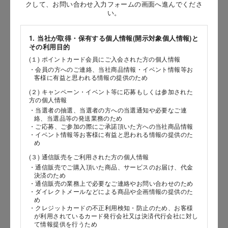
お問い合わせ時氏名
クして、お問い合わせ入力フォームの画面へ進んでくださ
い。
［姓］
1. 当社が取得・保有する個人情報(開示対象個人情報)と
［名］
その利用目的
(１) ポイントカード会員にご入会された方の個人情報
（全角で入力してください）
・会員の方へのご連絡、当社商品情報・イベント情報等お
客様に有益と思われる情報の提供のため
お問い合わせ時氏名（カナ）
(２) キャンペーン・イベント等に応募もしくは参加された
方の個人情報
［セイ］
・当選者の抽選、当選者の方への当選通知や必要なご連
絡、当選品等の発送業務のため
［メイ］
・ご応募、ご参加の際にご承諾頂いた方への当社商品情報
・イベント情報等お客様に有益と思われる情報の提供のた
め
（全角で入力してください）
(３) 通信販売をご利用された方の個人情報
・通信販売でご購入頂いた商品、サービスのお届け、代金
電話番号
決済のため
・通信販売の業務上で必要なご連絡やお問い合わせのため
・ダイレクトメールなどによる商品や企画情報の提供のた
め
・クレジットカードの不正利用検知・防止のため、お客様
が利用されているカード発行会社又は決済代行会社に対し
メールアドレス
て情報提供を行うため