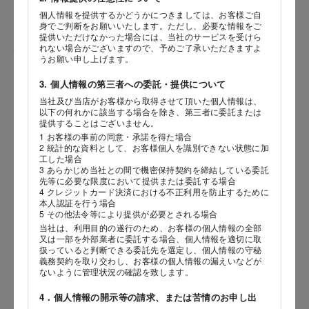
個人情報を提供するかどうかにつきましては、お客様ご自
身でご判断をお願いいたします。ただし、必要な情報をご
提供いただけなかった場合には、当社のサービスを受けら
れない場合がございますので、予めご了承いただきますよ
性別
うお願い申し上げます。
3. 個人情報の第三者への委託・提供について
当社及び当店がお客様から取得させて頂いた個人情報は、
海外 Overseas shops
以下の何れかに該当する場合を除き、第三者に委託または
生年月日
提供することはございません。
Indonesia
Singapore
年
月
日
1 お客様の事前の同意・承諾を得た場合
Malaysia
Hong Kong
2 統計的な資料として、お客様個人を識別できない状態に加
工した場合
UAE
Thailand
3 あらかじめ当社との間で機密保持契約を締結している委託
内容
先等に必要な限度において提供または委託する場合
Vietnam
4 クレジットカード決済における不正利用を防止するために
本人認証を行う場合
5 その他法令等により提供が必要とされる場合
当社は、利用目的の遂行のため、お客様の個人情報の全部
Iは八ヶ岳や末広がりを意味す
又は一部を外部業者に委託する場合、個人情報を適切に取
おやつ時」という意味を込
扱っていると判断できる委託先を選定し、個人情報の守秘
た。雄大な八ヶ岳山麓の自
義務契約を取り交わし、お客様の個人情報の漏えいなどが
まれる、こだわりのスイー
ないように管理状況の確認を致します。
ださい。
4．個人情報の開示等の請求、または苦情のお申し出