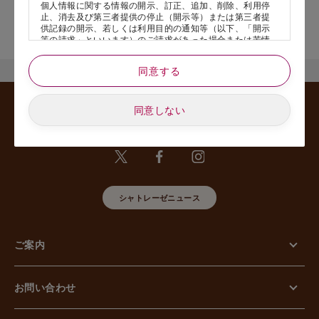
個人情報に関する情報の開示、訂正、追加、削除、利用停
止、消去及び第三者提供の停止（開示等）または第三者提
店舗サービスに関するお問い合わせにつきましては、内容欄に『店
供記録の開示、若しくは利用目的の通知等（以下、「開示
舗名』を記載いただけますと幸いです。
等の請求」といいます）のご請求があった場合または苦情
のお申し出があった場合には、請求者がご本人であること
あるいは正式な代理人として認められる方であることを確
同意する
認させていただいたうえで、特別な理由のない限り合理的
な期間と範囲内で対応させていただきます。
同意しない
5. 個人情報の安全管理のために講じた措置について
当社は外的環境を把握した上で個人情報の安全管理のため
に以下の措置をしております。
【組織的安全管理措置】
組織体制の整備、個人情報の取扱いに係る規律に従った運
用、個人情報の取扱い状況を確認する手段の整備、漏えい
等事案に対応する体制の整備、取扱い状況の把握及び安全
シャトレーゼニュース
管理措置の見直し等に関して、必要な措置を講じていま
す。
【人的安全管理措置】
個人情報の取扱いに関する留意事項について、従業員に定
ご案内
期的な教育等を行っております。また、個人情報の秘密保
持に関する事項を含む誓約書を取得しております。
【物理的安全管理措置】
個人情報を取り扱う区域の管理、機器及び電子媒体等の盗
お問い合わせ
難等の防止、電子媒体等を持ち運ぶ場合の漏えい等の防
止、個人情報の削除及び機器、電子媒体等の廃棄に関し
て、必要な措置を講じています。