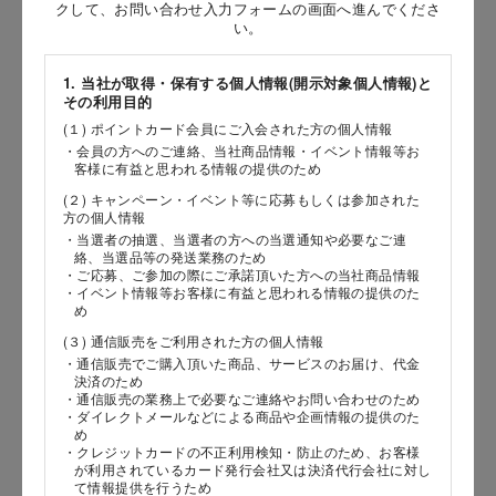
お問い合わせ時氏名
クして、お問い合わせ入力フォームの画面へ進んでくださ
い。
［姓］
1. 当社が取得・保有する個人情報(開示対象個人情報)と
［名］
その利用目的
(１) ポイントカード会員にご入会された方の個人情報
（全角で入力してください）
・会員の方へのご連絡、当社商品情報・イベント情報等お
客様に有益と思われる情報の提供のため
お問い合わせ時氏名（カナ）
(２) キャンペーン・イベント等に応募もしくは参加された
方の個人情報
［セイ］
・当選者の抽選、当選者の方への当選通知や必要なご連
絡、当選品等の発送業務のため
［メイ］
・ご応募、ご参加の際にご承諾頂いた方への当社商品情報
・イベント情報等お客様に有益と思われる情報の提供のた
め
（全角で入力してください）
(３) 通信販売をご利用された方の個人情報
・通信販売でご購入頂いた商品、サービスのお届け、代金
電話番号
決済のため
・通信販売の業務上で必要なご連絡やお問い合わせのため
・ダイレクトメールなどによる商品や企画情報の提供のた
め
・クレジットカードの不正利用検知・防止のため、お客様
が利用されているカード発行会社又は決済代行会社に対し
メールアドレス
て情報提供を行うため