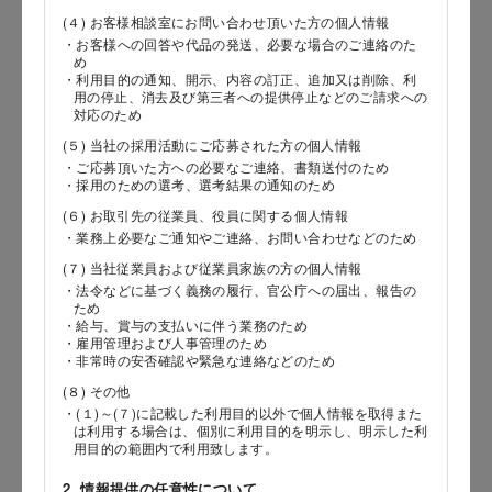
(４) お客様相談室にお問い合わせ頂いた方の個人情報
・お客様への回答や代品の発送、必要な場合のご連絡のた
め
郵便番号
・利用目的の通知、開示、内容の訂正、追加又は削除、利
用の停止、消去及び第三者への提供停止などのご請求への
対応のため
(５) 当社の採用活動にご応募された方の個人情報
・ご応募頂いた方への必要なご連絡、書類送付のため
都道府県
・採用のための選考、選考結果の通知のため
(６) お取引先の従業員、役員に関する個人情報
・業務上必要なご通知やご連絡、お問い合わせなどのため
(７) 当社従業員および従業員家族の方の個人情報
市区郡
・法令などに基づく義務の履行、官公庁への届出、報告の
ため
・給与、賞与の支払いに伴う業務のため
・雇用管理および人事管理のため
・非常時の安否確認や緊急な連絡などのため
町村
(８) その他
・(１)～(７)に記載した利用目的以外で個人情報を取得また
は利用する場合は、個別に利用目的を明示し、明示した利
用目的の範囲内で利用致します。
番地以降
2. 情報提供の任意性について