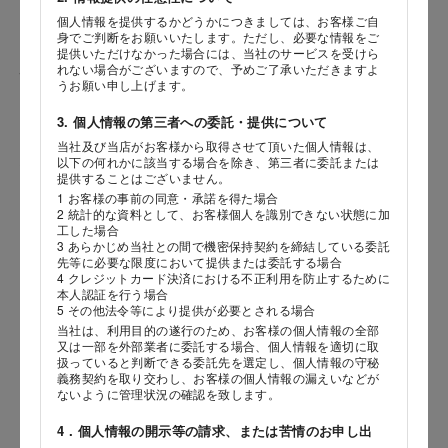
個人情報を提供するかどうかにつきましては、お客様ご自
身でご判断をお願いいたします。ただし、必要な情報をご
提供いただけなかった場合には、当社のサービスを受けら
れない場合がございますので、予めご了承いただきますよ
性別
うお願い申し上げます。
3. 個人情報の第三者への委託・提供について
当社及び当店がお客様から取得させて頂いた個人情報は、
海外 Overseas shops
以下の何れかに該当する場合を除き、第三者に委託または
生年月日
提供することはございません。
Indonesia
Singapore
年
月
日
1 お客様の事前の同意・承諾を得た場合
Malaysia
Hong Kong
2 統計的な資料として、お客様個人を識別できない状態に加
工した場合
UAE
Thailand
3 あらかじめ当社との間で機密保持契約を締結している委託
内容
先等に必要な限度において提供または委託する場合
Vietnam
4 クレジットカード決済における不正利用を防止するために
本人認証を行う場合
5 その他法令等により提供が必要とされる場合
当社は、利用目的の遂行のため、お客様の個人情報の全部
Iは八ヶ岳や末広がりを意味す
又は一部を外部業者に委託する場合、個人情報を適切に取
おやつ時」という意味を込
扱っていると判断できる委託先を選定し、個人情報の守秘
た。雄大な八ヶ岳山麓の自
義務契約を取り交わし、お客様の個人情報の漏えいなどが
まれる、こだわりのスイー
ないように管理状況の確認を致します。
ださい。
4．個人情報の開示等の請求、または苦情のお申し出