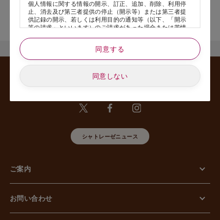
個人情報に関する情報の開示、訂正、追加、削除、利用停
止、消去及び第三者提供の停止（開示等）または第三者提
店舗サービスに関するお問い合わせにつきましては、内容欄に『店
供記録の開示、若しくは利用目的の通知等（以下、「開示
舗名』を記載いただけますと幸いです。
等の請求」といいます）のご請求があった場合または苦情
のお申し出があった場合には、請求者がご本人であること
あるいは正式な代理人として認められる方であることを確
同意する
認させていただいたうえで、特別な理由のない限り合理的
な期間と範囲内で対応させていただきます。
同意しない
5. 個人情報の安全管理のために講じた措置について
当社は外的環境を把握した上で個人情報の安全管理のため
に以下の措置をしております。
【組織的安全管理措置】
組織体制の整備、個人情報の取扱いに係る規律に従った運
用、個人情報の取扱い状況を確認する手段の整備、漏えい
等事案に対応する体制の整備、取扱い状況の把握及び安全
シャトレーゼニュース
管理措置の見直し等に関して、必要な措置を講じていま
す。
【人的安全管理措置】
個人情報の取扱いに関する留意事項について、従業員に定
ご案内
期的な教育等を行っております。また、個人情報の秘密保
持に関する事項を含む誓約書を取得しております。
【物理的安全管理措置】
個人情報を取り扱う区域の管理、機器及び電子媒体等の盗
お問い合わせ
難等の防止、電子媒体等を持ち運ぶ場合の漏えい等の防
止、個人情報の削除及び機器、電子媒体等の廃棄に関し
て、必要な措置を講じています。