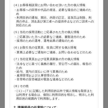
(４) お客様相談室にお問い合わせ頂いた方の個人情報
・お客様への回答や代品の発送、必要な場合のご連絡のた
め
郵便番号
・利用目的の通知、開示、内容の訂正、追加又は削除、利
用の停止、消去及び第三者への提供停止などのご請求への
対応のため
(５) 当社の採用活動にご応募された方の個人情報
・ご応募頂いた方への必要なご連絡、書類送付のため
都道府県
・採用のための選考、選考結果の通知のため
(６) お取引先の従業員、役員に関する個人情報
・業務上必要なご通知やご連絡、お問い合わせなどのため
(７) 当社従業員および従業員家族の方の個人情報
市区郡
・法令などに基づく義務の履行、官公庁への届出、報告の
ため
・給与、賞与の支払いに伴う業務のため
・雇用管理および人事管理のため
・非常時の安否確認や緊急な連絡などのため
町村
(８) その他
・(１)～(７)に記載した利用目的以外で個人情報を取得また
は利用する場合は、個別に利用目的を明示し、明示した利
用目的の範囲内で利用致します。
番地以降
2. 情報提供の任意性について