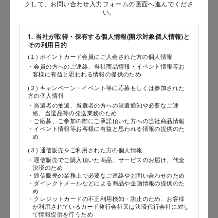
お問い合わせ時氏名
クして、お問い合わせ入力フォームの画面へ進んでくださ
い。
［姓］
1. 当社が取得・保有する個人情報(開示対象個人情報)と
［名］
その利用目的
(１) ポイントカード会員にご入会された方の個人情報
（全角で入力してください）
・会員の方へのご連絡、当社商品情報・イベント情報等お
客様に有益と思われる情報の提供のため
お問い合わせ時氏名（カナ）
(２) キャンペーン・イベント等に応募もしくは参加された
方の個人情報
［セイ］
・当選者の抽選、当選者の方への当選通知や必要なご連
絡、当選品等の発送業務のため
［メイ］
・ご応募、ご参加の際にご承諾頂いた方への当社商品情報
・イベント情報等お客様に有益と思われる情報の提供のた
め
（全角で入力してください）
(３) 通信販売をご利用された方の個人情報
・通信販売でご購入頂いた商品、サービスのお届け、代金
電話番号
決済のため
・通信販売の業務上で必要なご連絡やお問い合わせのため
・ダイレクトメールなどによる商品や企画情報の提供のた
め
・クレジットカードの不正利用検知・防止のため、お客様
が利用されているカード発行会社又は決済代行会社に対し
メールアドレス
て情報提供を行うため