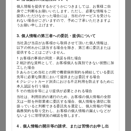
個人情報を提供するかどうかにつきましては、お客様ご自
身でご判断をお願いいたします。ただし、必要な情報をご
提供いただけなかった場合には、当社のサービスを受けら
れない場合がございますので、予めご了承いただきますよ
性別
うお願い申し上げます。
3. 個人情報の第三者への委託・提供について
当社及び当店がお客様から取得させて頂いた個人情報は、
海外 Overseas shops
以下の何れかに該当する場合を除き、第三者に委託または
生年月日
提供することはございません。
Indonesia
Singapore
年
月
日
1 お客様の事前の同意・承諾を得た場合
Malaysia
Hong Kong
2 統計的な資料として、お客様個人を識別できない状態に加
工した場合
UAE
Thailand
3 あらかじめ当社との間で機密保持契約を締結している委託
内容
先等に必要な限度において提供または委託する場合
Vietnam
4 クレジットカード決済における不正利用を防止するために
本人認証を行う場合
5 その他法令等により提供が必要とされる場合
当社は、利用目的の遂行のため、お客様の個人情報の全部
Iは八ヶ岳や末広がりを意味す
又は一部を外部業者に委託する場合、個人情報を適切に取
おやつ時」という意味を込
扱っていると判断できる委託先を選定し、個人情報の守秘
た。雄大な八ヶ岳山麓の自
義務契約を取り交わし、お客様の個人情報の漏えいなどが
まれる、こだわりのスイー
ないように管理状況の確認を致します。
ださい。
4．個人情報の開示等の請求、または苦情のお申し出