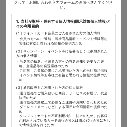
お問い合わせ時氏名
クして、お問い合わせ入力フォームの画面へ進んでくださ
い。
［姓］
1. 当社が取得・保有する個人情報(開示対象個人情報)と
［名］
その利用目的
(１) ポイントカード会員にご入会された方の個人情報
（全角で入力してください）
・会員の方へのご連絡、当社商品情報・イベント情報等お
客様に有益と思われる情報の提供のため
お問い合わせ時氏名（カナ）
(２) キャンペーン・イベント等に応募もしくは参加された
方の個人情報
［セイ］
・当選者の抽選、当選者の方への当選通知や必要なご連
絡、当選品等の発送業務のため
［メイ］
・ご応募、ご参加の際にご承諾頂いた方への当社商品情報
・イベント情報等お客様に有益と思われる情報の提供のた
め
（全角で入力してください）
(３) 通信販売をご利用された方の個人情報
・通信販売でご購入頂いた商品、サービスのお届け、代金
電話番号
決済のため
・通信販売の業務上で必要なご連絡やお問い合わせのため
・ダイレクトメールなどによる商品や企画情報の提供のた
め
・クレジットカードの不正利用検知・防止のため、お客様
が利用されているカード発行会社又は決済代行会社に対し
メールアドレス
て情報提供を行うため