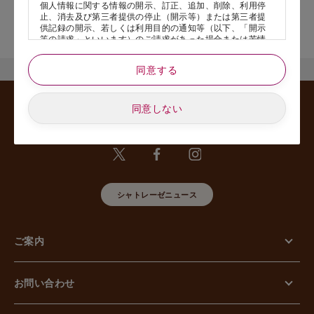
個人情報に関する情報の開示、訂正、追加、削除、利用停
止、消去及び第三者提供の停止（開示等）または第三者提
店舗サービスに関するお問い合わせにつきましては、内容欄に『店
供記録の開示、若しくは利用目的の通知等（以下、「開示
舗名』を記載いただけますと幸いです。
等の請求」といいます）のご請求があった場合または苦情
のお申し出があった場合には、請求者がご本人であること
あるいは正式な代理人として認められる方であることを確
同意する
認させていただいたうえで、特別な理由のない限り合理的
な期間と範囲内で対応させていただきます。
同意しない
5. 個人情報の安全管理のために講じた措置について
当社は外的環境を把握した上で個人情報の安全管理のため
に以下の措置をしております。
【組織的安全管理措置】
組織体制の整備、個人情報の取扱いに係る規律に従った運
用、個人情報の取扱い状況を確認する手段の整備、漏えい
等事案に対応する体制の整備、取扱い状況の把握及び安全
シャトレーゼニュース
管理措置の見直し等に関して、必要な措置を講じていま
す。
【人的安全管理措置】
個人情報の取扱いに関する留意事項について、従業員に定
ご案内
期的な教育等を行っております。また、個人情報の秘密保
持に関する事項を含む誓約書を取得しております。
【物理的安全管理措置】
個人情報を取り扱う区域の管理、機器及び電子媒体等の盗
お問い合わせ
難等の防止、電子媒体等を持ち運ぶ場合の漏えい等の防
止、個人情報の削除及び機器、電子媒体等の廃棄に関し
て、必要な措置を講じています。