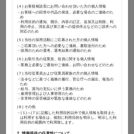
(４) お客様相談室にお問い合わせ頂いた方の個人情報
・お客様への回答や代品の発送、必要な場合のご連絡のた
め
郵便番号
・利用目的の通知、開示、内容の訂正、追加又は削除、利
用の停止、消去及び第三者への提供停止などのご請求への
対応のため
(５) 当社の採用活動にご応募された方の個人情報
・ご応募頂いた方への必要なご連絡、書類送付のため
都道府県
・採用のための選考、選考結果の通知のため
(６) お取引先の従業員、役員に関する個人情報
・業務上必要なご通知やご連絡、お問い合わせなどのため
(７) 当社従業員および従業員家族の方の個人情報
市区郡
・法令などに基づく義務の履行、官公庁への届出、報告の
ため
・給与、賞与の支払いに伴う業務のため
・雇用管理および人事管理のため
・非常時の安否確認や緊急な連絡などのため
町村
(８) その他
・(１)～(７)に記載した利用目的以外で個人情報を取得また
は利用する場合は、個別に利用目的を明示し、明示した利
用目的の範囲内で利用致します。
番地以降
2. 情報提供の任意性について