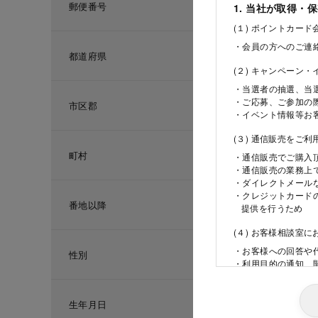
郵便番号
1. 当社が取得・
(１) ポイントカー
・会員の方へのご連
都道府県
(２) キャンペーン
・当選者の抽選、当
・ご応募、ご参加の
市区郡
・イベント情報等お
(３) 通信販売をご
町村
・通信販売でご購入
・通信販売の業務上
・ダイレクトメール
・クレジットカード
番地以降
提供を行うため
(４) お客様相談室
・お客様への回答や
性別
・利用目的の通知、
ため
(５) 当社の採用活
生年月日