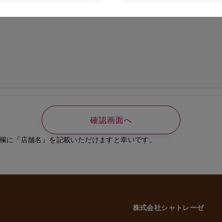
の必要なご連絡、書類送付のため
、選考結果の通知のため
業員、役員に関する個人情報
知やご連絡、お問い合わせなどのため
よび従業員家族の方の個人情報
義務の履行、官公庁への届出、報告のため
いに伴う業務のため
事管理のため
や緊急な連絡などのため
載した利用目的以外で個人情報を取得または利用する場合は、個別に利用目的を明
致します。
欄に『店舗名』を記載いただけますと幸いです。
意性について
かどうかにつきましては、お客様ご自身でご判断をお願いいたします。ただし、
には、当社のサービスを受けられない場合がございますので、予めご了承いただ
株式会社シャトレーゼ
三者への委託・提供について