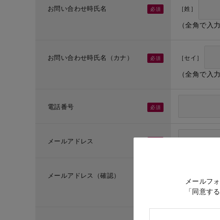
お問い合わせ時氏名
［姓］
（全角で入
お問い合わせ時氏名（カナ）
［セイ］
（全角で入
電話番号
メールアドレス
メールアドレス（確認）
メールフ
「同意す
（メールア