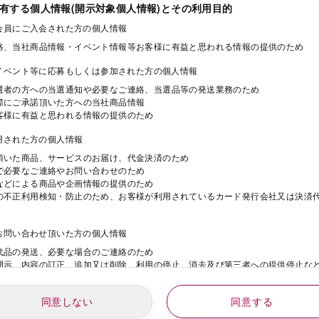
保有する個人情報(開示対象個人情報)とその利用目的
ド会員にご入会された方の個人情報
絡、当社商品情報・イベント情報等お客様に有益と思われる情報の提供のため
・イベント等に応募もしくは参加された方の個人情報
選者の方への当選通知や必要なご連絡、当選品等の発送業務のため
際にご承諾頂いた方への当社商品情報
客様に有益と思われる情報の提供のため
利用された方の個人情報
頂いた商品、サービスのお届け、代金決済のため
で必要なご連絡やお問い合わせのため
などによる商品や企画情報の提供のため
の不正利用検知・防止のため、お客様が利用されているカード発行会社又は決済
にお問い合わせ頂いた方の個人情報
代品の発送、必要な場合のご連絡のため
開示、内容の訂正、追加又は削除、利用の停止、消去及び第三者への提供停止な
同意しない
同意する
動にご応募された方の個人情報
年
月