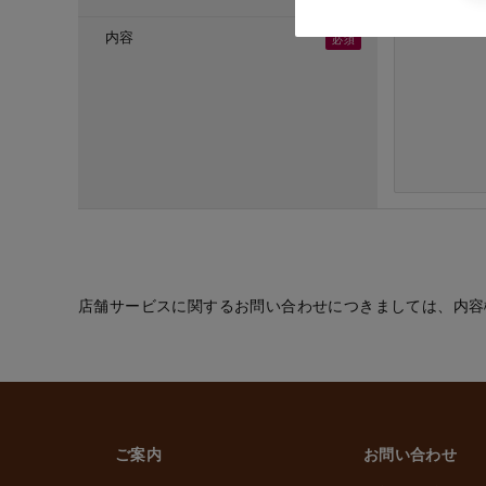
・ご応募頂いた方へ
・採用のための選考
内容
(６) お取引先の従
・業務上必要なご通
(７) 当社従業員お
・法令などに基づく
・給与、賞与の支払
・雇用管理および人
・非常時の安否確認
(８) その他
・(１)～(７)に記
的の範囲内で利用
店舗サービスに関するお問い合わせにつきましては、内容
2. 情報提供の任
個人情報を提供する
ただけなかった場合
上げます。
ご案内
お問い合わせ
3. 個人情報の第