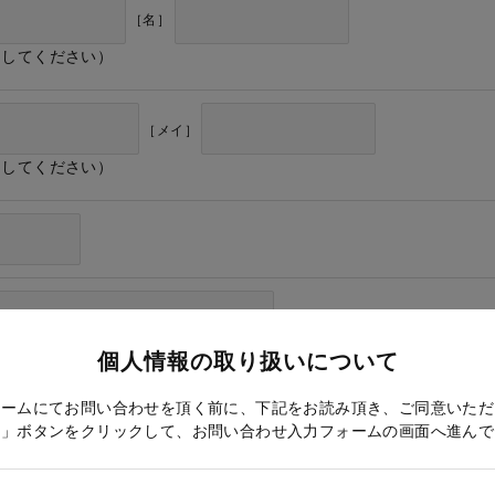
［名］
力してください）
［メイ］
力してください）
個人情報の取り扱いについて
ォームにてお問い合わせを頂く前に、下記をお読み頂き、ご同意いただ
る」ボタンをクリックして、お問い合わせ入力フォームの画面へ進んで
ドレス確認のため再度入力をお願いします）