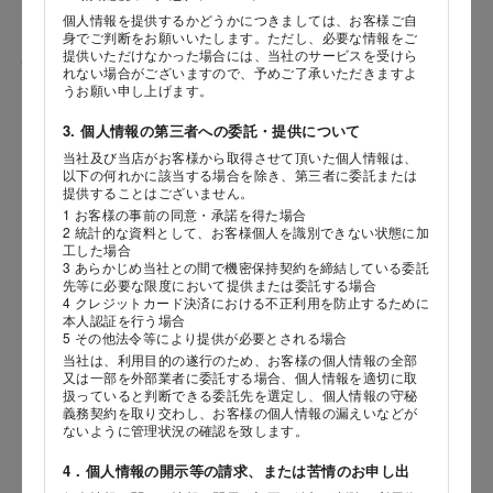
個人情報を提供するかどうかにつきましては、お客様ご自
身でご判断をお願いいたします。ただし、必要な情報をご
提供いただけなかった場合には、当社のサービスを受けら
性別
れない場合がございますので、予めご了承いただきますよ
うお願い申し上げます。
3. 個人情報の第三者への委託・提供について
当社及び当店がお客様から取得させて頂いた個人情報は、
生年月日
海外 Overseas shops
以下の何れかに該当する場合を除き、第三者に委託または
提供することはございません。
年
月
日
Indonesia
Singapore
1 お客様の事前の同意・承諾を得た場合
2 統計的な資料として、お客様個人を識別できない状態に加
Malaysia
Hong Kong
工した場合
内容
UAE
Thailand
3 あらかじめ当社との間で機密保持契約を締結している委託
先等に必要な限度において提供または委託する場合
Vietnam
4 クレジットカード決済における不正利用を防止するために
本人認証を行う場合
5 その他法令等により提供が必要とされる場合
当社は、利用目的の遂行のため、お客様の個人情報の全部
Iは八ヶ岳や末広がりを意味す
又は一部を外部業者に委託する場合、個人情報を適切に取
おやつ時」という意味を込
扱っていると判断できる委託先を選定し、個人情報の守秘
た。雄大な八ヶ岳山麓の自
義務契約を取り交わし、お客様の個人情報の漏えいなどが
まれる、こだわりのスイー
ないように管理状況の確認を致します。
ださい。
4．個人情報の開示等の請求、または苦情のお申し出