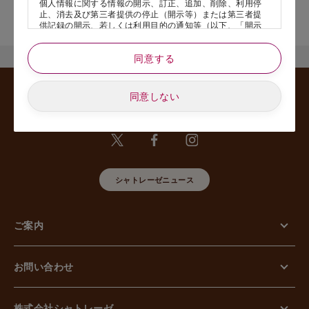
個人情報に関する情報の開示、訂正、追加、削除、利用停
店舗サービスに関するお問い合わせにつきましては、内容欄に『店
止、消去及び第三者提供の停止（開示等）または第三者提
舗名』を記載いただけますと幸いです。
供記録の開示、若しくは利用目的の通知等（以下、「開示
等の請求」といいます）のご請求があった場合または苦情
のお申し出があった場合には、請求者がご本人であること
同意する
あるいは正式な代理人として認められる方であることを確
認させていただいたうえで、特別な理由のない限り合理的
な期間と範囲内で対応させていただきます。
同意しない
5. 個人情報の安全管理のために講じた措置について
当社は外的環境を把握した上で個人情報の安全管理のため
に以下の措置をしております。
【組織的安全管理措置】
組織体制の整備、個人情報の取扱いに係る規律に従った運
用、個人情報の取扱い状況を確認する手段の整備、漏えい
等事案に対応する体制の整備、取扱い状況の把握及び安全
シャトレーゼニュース
管理措置の見直し等に関して、必要な措置を講じていま
す。
【人的安全管理措置】
ご案内
個人情報の取扱いに関する留意事項について、従業員に定
期的な教育等を行っております。また、個人情報の秘密保
持に関する事項を含む誓約書を取得しております。
【物理的安全管理措置】
お問い合わせ
個人情報を取り扱う区域の管理、機器及び電子媒体等の盗
難等の防止、電子媒体等を持ち運ぶ場合の漏えい等の防
止、個人情報の削除及び機器、電子媒体等の廃棄に関し
て、必要な措置を講じています。
株式会社シャトレーゼ