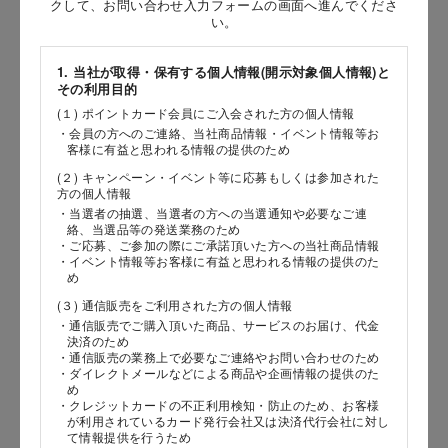
クして、お問い合わせ入力フォームの画面へ進んでくださ
い。
［姓］
［名］
1. 当社が取得・保有する個人情報(開示対象個人情報)と
その利用目的
（全角で入力してください）
(１) ポイントカード会員にご入会された方の個人情報
・会員の方へのご連絡、当社商品情報・イベント情報等お
客様に有益と思われる情報の提供のため
お問い合わせ時氏名（カナ）
(２) キャンペーン・イベント等に応募もしくは参加された
［セイ］
方の個人情報
・当選者の抽選、当選者の方への当選通知や必要なご連
［メイ］
絡、当選品等の発送業務のため
・ご応募、ご参加の際にご承諾頂いた方への当社商品情報
・イベント情報等お客様に有益と思われる情報の提供のた
（全角で入力してください）
め
(３) 通信販売をご利用された方の個人情報
電話番号
・通信販売でご購入頂いた商品、サービスのお届け、代金
決済のため
・通信販売の業務上で必要なご連絡やお問い合わせのため
・ダイレクトメールなどによる商品や企画情報の提供のた
め
・クレジットカードの不正利用検知・防止のため、お客様
メールアドレス
が利用されているカード発行会社又は決済代行会社に対し
て情報提供を行うため