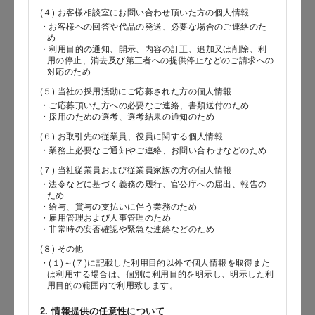
(４) お客様相談室にお問い合わせ頂いた方の個人情報
・お客様への回答や代品の発送、必要な場合のご連絡のた
め
郵便番号
・利用目的の通知、開示、内容の訂正、追加又は削除、利
用の停止、消去及び第三者への提供停止などのご請求への
対応のため
(５) 当社の採用活動にご応募された方の個人情報
都道府県
・ご応募頂いた方への必要なご連絡、書類送付のため
・採用のための選考、選考結果の通知のため
(６) お取引先の従業員、役員に関する個人情報
・業務上必要なご通知やご連絡、お問い合わせなどのため
市区郡
(７) 当社従業員および従業員家族の方の個人情報
・法令などに基づく義務の履行、官公庁への届出、報告の
ため
・給与、賞与の支払いに伴う業務のため
・雇用管理および人事管理のため
町村
・非常時の安否確認や緊急な連絡などのため
(８) その他
・(１)～(７)に記載した利用目的以外で個人情報を取得また
は利用する場合は、個別に利用目的を明示し、明示した利
用目的の範囲内で利用致します。
番地以降
2. 情報提供の任意性について