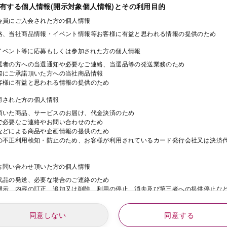
保有する個人情報(開示対象個人情報)とその利用目的
ド会員にご入会された方の個人情報
絡、当社商品情報・イベント情報等お客様に有益と思われる情報の提供のため
・イベント等に応募もしくは参加された方の個人情報
選者の方への当選通知や必要なご連絡、当選品等の発送業務のため
際にご承諾頂いた方への当社商品情報
客様に有益と思われる情報の提供のため
利用された方の個人情報
頂いた商品、サービスのお届け、代金決済のため
で必要なご連絡やお問い合わせのため
などによる商品や企画情報の提供のため
の不正利用検知・防止のため、お客様が利用されているカード発行会社又は決済
にお問い合わせ頂いた方の個人情報
代品の発送、必要な場合のご連絡のため
開示、内容の訂正、追加又は削除、利用の停止、消去及び第三者への提供停止な
同意しない
同意する
動にご応募された方の個人情報
年
月