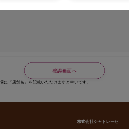
の必要なご連絡、書類送付のため
、選考結果の通知のため
業員、役員に関する個人情報
知やご連絡、お問い合わせなどのため
よび従業員家族の方の個人情報
義務の履行、官公庁への届出、報告のため
いに伴う業務のため
事管理のため
や緊急な連絡などのため
載した利用目的以外で個人情報を取得または利用する場合は、個別に利用目的を明
致します。
欄に『店舗名』を記載いただけますと幸いです。
意性について
かどうかにつきましては、お客様ご自身でご判断をお願いいたします。ただし、
には、当社のサービスを受けられない場合がございますので、予めご了承いただ
株式会社シャトレーゼ
三者への委託・提供について