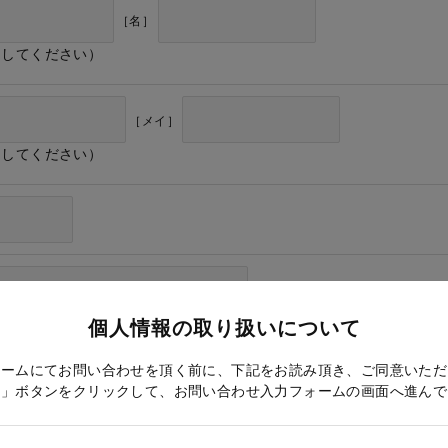
［名］
力してください）
［メイ］
力してください）
個人情報の取り扱いについて
ォームにてお問い合わせを頂く前に、下記をお読み頂き、ご同意いただ
る」ボタンをクリックして、お問い合わせ入力フォームの画面へ進んで
ドレス確認のため再度入力をお願いします）