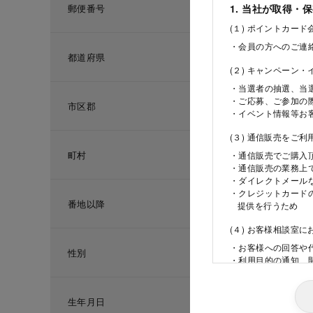
郵便番号
1. 当社が取得・
(１) ポイントカー
・会員の方へのご連
都道府県
(２) キャンペーン
・当選者の抽選、当
・ご応募、ご参加の
市区郡
・イベント情報等お
(３) 通信販売をご
町村
・通信販売でご購入
・通信販売の業務上
・ダイレクトメール
・クレジットカード
番地以降
提供を行うため
(４) お客様相談室
・お客様への回答や
性別
・利用目的の通知、
ため
(５) 当社の採用活
生年月日