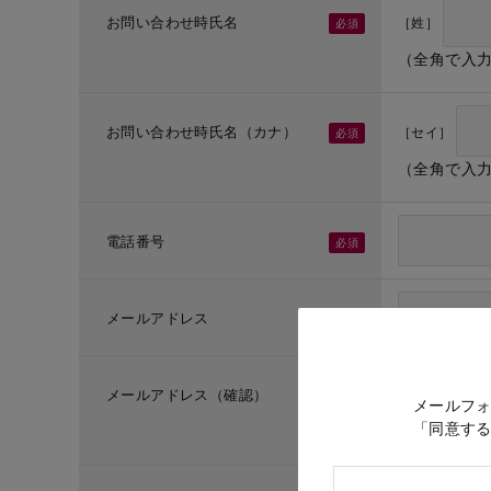
お問い合わせ時氏名
［姓］
（全角で入
お問い合わせ時氏名（カナ）
［セイ］
（全角で入
電話番号
メールアドレス
メールアドレス（確認）
メールフ
「同意す
（メールア