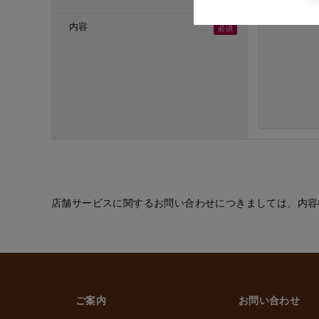
・ご応募頂いた方へ
・採用のための選考
内容
(６) お取引先の従
・業務上必要なご通
(７) 当社従業員お
・法令などに基づく
・給与、賞与の支払
・雇用管理および人
・非常時の安否確認
(８) その他
・(１)～(７)に記
的の範囲内で利用
店舗サービスに関するお問い合わせにつきましては、内容
2. 情報提供の任
個人情報を提供する
ただけなかった場合
上げます。
ご案内
お問い合わせ
3. 個人情報の第