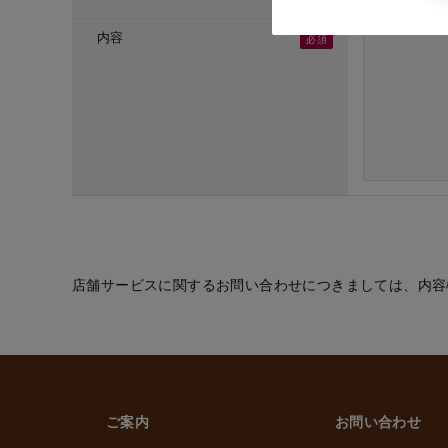
・ご応募頂いた方へ
・採用のための選考
内容
(６) お取引先の従
・業務上必要なご通
(７) 当社従業員お
・法令などに基づく
・給与、賞与の支払
・雇用管理および人
・非常時の安否確認
(８) その他
・(１)～(７)に記
的の範囲内で利用
店舗サービスに関するお問い合わせにつきましては、内容
2. 情報提供の任
個人情報を提供する
ただけなかった場合
上げます。
ご案内
お問い合わせ
3. 個人情報の第