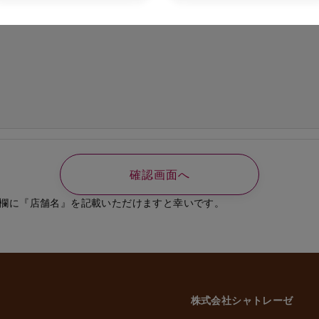
の必要なご連絡、書類送付のため
、選考結果の通知のため
業員、役員に関する個人情報
知やご連絡、お問い合わせなどのため
よび従業員家族の方の個人情報
義務の履行、官公庁への届出、報告のため
いに伴う業務のため
事管理のため
や緊急な連絡などのため
載した利用目的以外で個人情報を取得または利用する場合は、個別に利用目的を明
致します。
欄に『店舗名』を記載いただけますと幸いです。
意性について
かどうかにつきましては、お客様ご自身でご判断をお願いいたします。ただし、
には、当社のサービスを受けられない場合がございますので、予めご了承いただ
株式会社シャトレーゼ
三者への委託・提供について