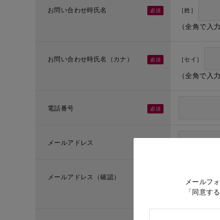
お問い合わせ時氏名
［姓］
（全角で入
お問い合わせ時氏名（カナ）
［セイ］
（全角で入
電話番号
メールアドレス
メールアドレス（確認）
メールフ
「同意す
（メールア