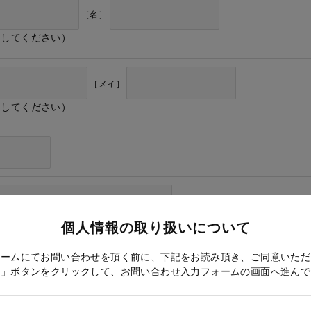
［名］
力してください）
［メイ］
力してください）
個人情報の取り扱いについて
ォームにてお問い合わせを頂く前に、下記をお読み頂き、ご同意いただ
る」ボタンをクリックして、お問い合わせ入力フォームの画面へ進んで
ドレス確認のため再度入力をお願いします）