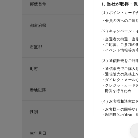
郵便番号
1. 当社が取得・
(１) ポイントカー
・会員の方へのご連
都道府県
(２) キャンペーン
・当選者の抽選、当
・ご応募、ご参加の
市区郡
・イベント情報等お
(３) 通信販売をご
町村
・通信販売でご購入
・通信販売の業務上
・ダイレクトメール
・クレジットカード
番地以降
提供を行うため
(４) お客様相談室
・お客様への回答や
性別
・利用目的の通知、
ため
(５) 当社の採用活
生年月日