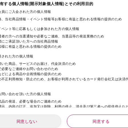
保有する個人情報(開示対象個人情報)とその利用目的
ド会員にご入会された方の個人情報
絡、当社商品情報・イベント情報等お客様に有益と思われる情報の提供のため
・イベント等に応募もしくは参加された方の個人情報
選者の方への当選通知や必要なご連絡、当選品等の発送業務のため
際にご承諾頂いた方への当社商品情報
客様に有益と思われる情報の提供のため
利用された方の個人情報
頂いた商品、サービスのお届け、代金決済のため
で必要なご連絡やお問い合わせのため
などによる商品や企画情報の提供のため
の不正利用検知・防止のため、お客様が利用されているカード発行会社又は決済
にお問い合わせ頂いた方の個人情報
代品の発送、必要な場合のご連絡のため
開示、内容の訂正、追加又は削除、利用の停止、消去及び第三者への提供停止な
同意しない
同意する
動にご応募された方の個人情報
年
月