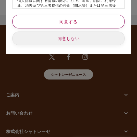
個人情報に関する情報の開示、訂正、追加、削除、利用停
舗名』を記載いただけますと幸いです。
止、消去及び第三者提供の停止（開示等）または第三者提
供記録の開示、若しくは利用目的の通知等（以下、「開示
等の請求」といいます）のご請求があった場合または苦情
のお申し出があった場合には、請求者がご本人であること
同意する
あるいは正式な代理人として認められる方であることを確
認させていただいたうえで、特別な理由のない限り合理的
な期間と範囲内で対応させていただきます。
同意しない
5. 個人情報の安全管理のために講じた措置について
当社は外的環境を把握した上で個人情報の安全管理のため
に以下の措置をしております。
【組織的安全管理措置】
組織体制の整備、個人情報の取扱いに係る規律に従った運
用、個人情報の取扱い状況を確認する手段の整備、漏えい
シャトレーゼニュース
等事案に対応する体制の整備、取扱い状況の把握及び安全
管理措置の見直し等に関して、必要な措置を講じていま
す。
ご案内
【人的安全管理措置】
個人情報の取扱いに関する留意事項について、従業員に定
期的な教育等を行っております。また、個人情報の秘密保
持に関する事項を含む誓約書を取得しております。
お問い合わせ
【物理的安全管理措置】
個人情報を取り扱う区域の管理、機器及び電子媒体等の盗
難等の防止、電子媒体等を持ち運ぶ場合の漏えい等の防
止、個人情報の削除及び機器、電子媒体等の廃棄に関し
株式会社シャトレーゼ
て、必要な措置を講じています。