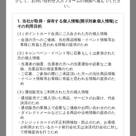
クして、お問い合わせ入力フォームの画面へ進んでくださ
［姓］
い。
［名］
1. 当社が取得・保有する個人情報(開示対象個人情報)と
その利用目的
（全角で入力してください）
(１) ポイントカード会員にご入会された方の個人情報
・会員の方へのご連絡、当社商品情報・イベント情報等お
お問い合わせ時氏名（カナ）
客様に有益と思われる情報の提供のため
(２) キャンペーン・イベント等に応募もしくは参加された
［セイ］
方の個人情報
［メイ］
・当選者の抽選、当選者の方への当選通知や必要なご連
絡、当選品等の発送業務のため
・ご応募、ご参加の際にご承諾頂いた方への当社商品情報
（全角で入力してください）
・イベント情報等お客様に有益と思われる情報の提供のた
め
(３) 通信販売をご利用された方の個人情報
電話番号
・通信販売でご購入頂いた商品、サービスのお届け、代金
決済のため
・通信販売の業務上で必要なご連絡やお問い合わせのため
・ダイレクトメールなどによる商品や企画情報の提供のた
め
メールアドレス
・クレジットカードの不正利用検知・防止のため、お客様
が利用されているカード発行会社又は決済代行会社に対し
て情報提供を行うため