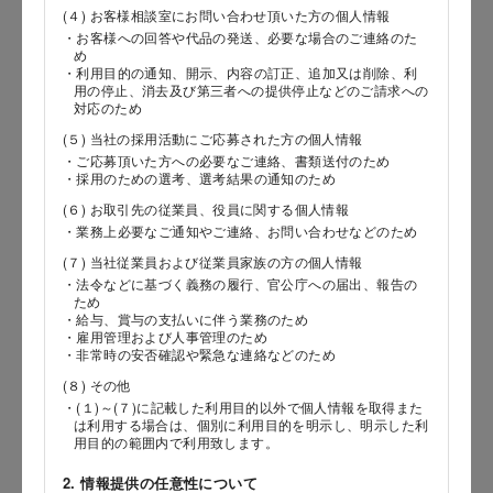
(４) お客様相談室にお問い合わせ頂いた方の個人情報
・お客様への回答や代品の発送、必要な場合のご連絡のた
郵便番号
め
・利用目的の通知、開示、内容の訂正、追加又は削除、利
用の停止、消去及び第三者への提供停止などのご請求への
対応のため
(５) 当社の採用活動にご応募された方の個人情報
都道府県
・ご応募頂いた方への必要なご連絡、書類送付のため
・採用のための選考、選考結果の通知のため
(６) お取引先の従業員、役員に関する個人情報
・業務上必要なご通知やご連絡、お問い合わせなどのため
市区郡
(７) 当社従業員および従業員家族の方の個人情報
・法令などに基づく義務の履行、官公庁への届出、報告の
ため
・給与、賞与の支払いに伴う業務のため
・雇用管理および人事管理のため
町村
・非常時の安否確認や緊急な連絡などのため
(８) その他
・(１)～(７)に記載した利用目的以外で個人情報を取得また
は利用する場合は、個別に利用目的を明示し、明示した利
番地以降
用目的の範囲内で利用致します。
2. 情報提供の任意性について