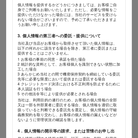
個人情報を提供するかどうかにつきましては、お客様ご自
身でご判断をお願いいたします。ただし、必要な情報をご
性別
提供いただけなかった場合には、当社のサービスを受けら
れない場合がございますので、予めご了承いただきますよ
うお願い申し上げます。
3. 個人情報の第三者への委託・提供について
生年月日
当社及び当店がお客様から取得させて頂いた個人情報は、
海外 Overseas shops
以下の何れかに該当する場合を除き、第三者に委託または
年
月
日
提供することはございません。
Indonesia
Singapore
1 お客様の事前の同意・承諾を得た場合
2 統計的な資料として、お客様個人を識別できない状態に加
Malaysia
Hong Kong
内容
工した場合
UAE
Thailand
3 あらかじめ当社との間で機密保持契約を締結している委託
先等に必要な限度において提供または委託する場合
Vietnam
4 クレジットカード決済における不正利用を防止するために
本人認証を行う場合
5 その他法令等により提供が必要とされる場合
当社は、利用目的の遂行のため、お客様の個人情報の全部
Iは八ヶ岳や末広がりを意味す
又は一部を外部業者に委託する場合、個人情報を適切に取
おやつ時」という意味を込
扱っていると判断できる委託先を選定し、個人情報の守秘
た。雄大な八ヶ岳山麓の自
義務契約を取り交わし、お客様の個人情報の漏えいなどが
まれる、こだわりのスイー
ないように管理状況の確認を致します。
ださい。
4．個人情報の開示等の請求、または苦情のお申し出
店舗サービスに関するお問い合わせにつきましては、内容欄に『店