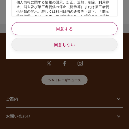
個人情報に関する情報の開示、訂正、追加、削除、利用停
止、消去及び第三者提供の停止（開示等）または第三者提
店舗サービスに関するお問い合わせにつきましては、内容欄に『店
供記録の開示、若しくは利用目的の通知等（以下、「開示
舗名』を記載いただけますと幸いです。
等の請求」といいます）のご請求があった場合または苦情
のお申し出があった場合には、請求者がご本人であること
あるいは正式な代理人として認められる方であることを確
同意する
認させていただいたうえで、特別な理由のない限り合理的
な期間と範囲内で対応させていただきます。
同意しない
5. 個人情報の安全管理のために講じた措置について
当社は外的環境を把握した上で個人情報の安全管理のため
に以下の措置をしております。
【組織的安全管理措置】
組織体制の整備、個人情報の取扱いに係る規律に従った運
用、個人情報の取扱い状況を確認する手段の整備、漏えい
等事案に対応する体制の整備、取扱い状況の把握及び安全
シャトレーゼニュース
管理措置の見直し等に関して、必要な措置を講じていま
す。
【人的安全管理措置】
個人情報の取扱いに関する留意事項について、従業員に定
ご案内
期的な教育等を行っております。また、個人情報の秘密保
持に関する事項を含む誓約書を取得しております。
【物理的安全管理措置】
個人情報を取り扱う区域の管理、機器及び電子媒体等の盗
お問い合わせ
難等の防止、電子媒体等を持ち運ぶ場合の漏えい等の防
止、個人情報の削除及び機器、電子媒体等の廃棄に関し
て、必要な措置を講じています。