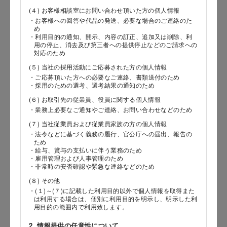
(４) お客様相談室にお問い合わせ頂いた方の個人情報
・お客様への回答や代品の発送、必要な場合のご連絡のた
め
郵便番号
・利用目的の通知、開示、内容の訂正、追加又は削除、利
用の停止、消去及び第三者への提供停止などのご請求への
対応のため
(５) 当社の採用活動にご応募された方の個人情報
・ご応募頂いた方への必要なご連絡、書類送付のため
都道府県
・採用のための選考、選考結果の通知のため
(６) お取引先の従業員、役員に関する個人情報
・業務上必要なご通知やご連絡、お問い合わせなどのため
(７) 当社従業員および従業員家族の方の個人情報
市区郡
・法令などに基づく義務の履行、官公庁への届出、報告の
ため
・給与、賞与の支払いに伴う業務のため
・雇用管理および人事管理のため
・非常時の安否確認や緊急な連絡などのため
町村
(８) その他
・(１)～(７)に記載した利用目的以外で個人情報を取得また
は利用する場合は、個別に利用目的を明示し、明示した利
用目的の範囲内で利用致します。
番地以降
2. 情報提供の任意性について