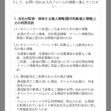
お問い合わせ時氏名
クして、お問い合わせ入力フォームの画面へ進んでくださ
い。
［姓］
1. 当社が取得・保有する個人情報(開示対象個人情報)と
［名］
その利用目的
(１) ポイントカード会員にご入会された方の個人情報
（全角で入力してください）
・会員の方へのご連絡、当社商品情報・イベント情報等お
客様に有益と思われる情報の提供のため
お問い合わせ時氏名（カナ）
(２) キャンペーン・イベント等に応募もしくは参加された
方の個人情報
［セイ］
・当選者の抽選、当選者の方への当選通知や必要なご連
絡、当選品等の発送業務のため
［メイ］
・ご応募、ご参加の際にご承諾頂いた方への当社商品情報
・イベント情報等お客様に有益と思われる情報の提供のた
め
（全角で入力してください）
(３) 通信販売をご利用された方の個人情報
・通信販売でご購入頂いた商品、サービスのお届け、代金
電話番号
決済のため
・通信販売の業務上で必要なご連絡やお問い合わせのため
・ダイレクトメールなどによる商品や企画情報の提供のた
め
・クレジットカードの不正利用検知・防止のため、お客様
が利用されているカード発行会社又は決済代行会社に対し
メールアドレス
て情報提供を行うため