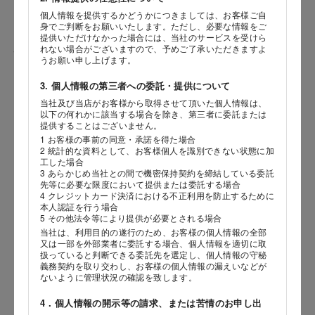
個人情報を提供するかどうかにつきましては、お客様ご自
身でご判断をお願いいたします。ただし、必要な情報をご
提供いただけなかった場合には、当社のサービスを受けら
れない場合がございますので、予めご了承いただきますよ
性別
うお願い申し上げます。
3. 個人情報の第三者への委託・提供について
当社及び当店がお客様から取得させて頂いた個人情報は、
海外 Overseas shops
以下の何れかに該当する場合を除き、第三者に委託または
生年月日
提供することはございません。
Indonesia
Singapore
年
月
日
1 お客様の事前の同意・承諾を得た場合
Malaysia
Hong Kong
2 統計的な資料として、お客様個人を識別できない状態に加
工した場合
UAE
Thailand
3 あらかじめ当社との間で機密保持契約を締結している委託
内容
先等に必要な限度において提供または委託する場合
Vietnam
4 クレジットカード決済における不正利用を防止するために
本人認証を行う場合
5 その他法令等により提供が必要とされる場合
当社は、利用目的の遂行のため、お客様の個人情報の全部
Iは八ヶ岳や末広がりを意味す
又は一部を外部業者に委託する場合、個人情報を適切に取
おやつ時」という意味を込
扱っていると判断できる委託先を選定し、個人情報の守秘
た。雄大な八ヶ岳山麓の自
義務契約を取り交わし、お客様の個人情報の漏えいなどが
まれる、こだわりのスイー
ないように管理状況の確認を致します。
ださい。
4．個人情報の開示等の請求、または苦情のお申し出