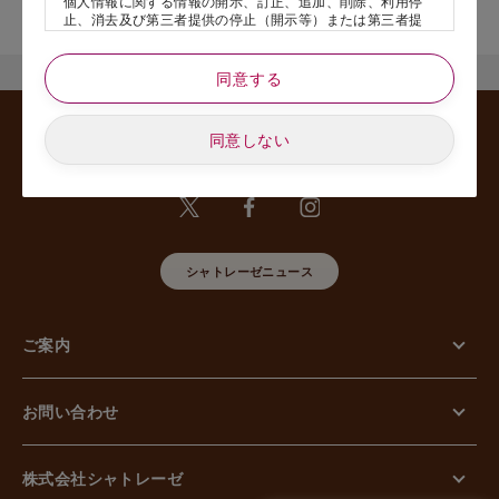
個人情報に関する情報の開示、訂正、追加、削除、利用停
舗名』を記載いただけますと幸いです。
止、消去及び第三者提供の停止（開示等）または第三者提
供記録の開示、若しくは利用目的の通知等（以下、「開示
等の請求」といいます）のご請求があった場合または苦情
のお申し出があった場合には、請求者がご本人であること
同意する
あるいは正式な代理人として認められる方であることを確
認させていただいたうえで、特別な理由のない限り合理的
な期間と範囲内で対応させていただきます。
同意しない
5. 個人情報の安全管理のために講じた措置について
当社は外的環境を把握した上で個人情報の安全管理のため
に以下の措置をしております。
【組織的安全管理措置】
組織体制の整備、個人情報の取扱いに係る規律に従った運
用、個人情報の取扱い状況を確認する手段の整備、漏えい
シャトレーゼニュース
等事案に対応する体制の整備、取扱い状況の把握及び安全
管理措置の見直し等に関して、必要な措置を講じていま
す。
ご案内
【人的安全管理措置】
個人情報の取扱いに関する留意事項について、従業員に定
期的な教育等を行っております。また、個人情報の秘密保
持に関する事項を含む誓約書を取得しております。
お問い合わせ
【物理的安全管理措置】
個人情報を取り扱う区域の管理、機器及び電子媒体等の盗
難等の防止、電子媒体等を持ち運ぶ場合の漏えい等の防
止、個人情報の削除及び機器、電子媒体等の廃棄に関し
株式会社シャトレーゼ
て、必要な措置を講じています。