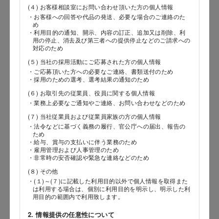
(４) お客様相談室にお問い合わせ頂いた方の個人情報
・お客様への回答や代品の発送、必要な場合のご連絡のた
郵便番号
め
・利用目的の通知、開示、内容の訂正、追加又は削除、利
用の停止、消去及び第三者への提供停止などのご請求への
対応のため
(５) 当社の採用活動にご応募された方の個人情報
都道府県
・ご応募頂いた方への必要なご連絡、書類送付のため
・採用のための選考、選考結果の通知のため
(６) お取引先の従業員、役員に関する個人情報
・業務上必要なご通知やご連絡、お問い合わせなどのため
市区郡
(７) 当社従業員および従業員家族の方の個人情報
・法令などに基づく義務の履行、官公庁への届出、報告の
ため
・給与、賞与の支払いに伴う業務のため
・雇用管理および人事管理のため
町村
・非常時の安否確認や緊急な連絡などのため
(８) その他
・(１)～(７)に記載した利用目的以外で個人情報を取得また
は利用する場合は、個別に利用目的を明示し、明示した利
番地以降
用目的の範囲内で利用致します。
2. 情報提供の任意性について