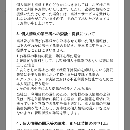
個人情報を提供するかどうかにつきましては、お客様ご自
身でご判断をお願いいたします。ただし、必要な情報をご
性別
提供いただけなかった場合には、当社のサービスを受けら
れない場合がございますので、予めご了承いただきますよ
うお願い申し上げます。
3. 個人情報の第三者への委託・提供について
生年月日
当社及び当店がお客様から取得させて頂いた個人情報は、
海外 Overseas shops
以下の何れかに該当する場合を除き、第三者に委託または
年
月
日
提供することはございません。
Indonesia
Singapore
1 お客様の事前の同意・承諾を得た場合
2 統計的な資料として、お客様個人を識別できない状態に加
Malaysia
Hong Kong
内容
工した場合
UAE
Thailand
3 あらかじめ当社との間で機密保持契約を締結している委託
先等に必要な限度において提供または委託する場合
Vietnam
4 クレジットカード決済における不正利用を防止するために
本人認証を行う場合
5 その他法令等により提供が必要とされる場合
当社は、利用目的の遂行のため、お客様の個人情報の全部
Iは八ヶ岳や末広がりを意味す
又は一部を外部業者に委託する場合、個人情報を適切に取
おやつ時」という意味を込
扱っていると判断できる委託先を選定し、個人情報の守秘
た。雄大な八ヶ岳山麓の自
義務契約を取り交わし、お客様の個人情報の漏えいなどが
まれる、こだわりのスイー
ないように管理状況の確認を致します。
ださい。
4．個人情報の開示等の請求、または苦情のお申し出
店舗サービスに関するお問い合わせにつきましては、内容欄に『店