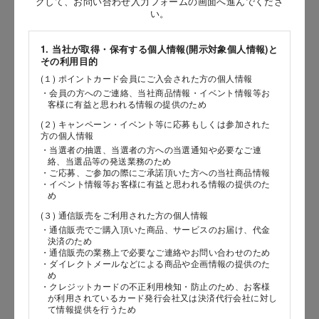
クして、お問い合わせ入力フォームの画面へ進んでくださ
［姓］
い。
［名］
1. 当社が取得・保有する個人情報(開示対象個人情報)と
その利用目的
（全角で入力してください）
(１) ポイントカード会員にご入会された方の個人情報
・会員の方へのご連絡、当社商品情報・イベント情報等お
お問い合わせ時氏名（カナ）
客様に有益と思われる情報の提供のため
(２) キャンペーン・イベント等に応募もしくは参加された
［セイ］
方の個人情報
［メイ］
・当選者の抽選、当選者の方への当選通知や必要なご連
絡、当選品等の発送業務のため
・ご応募、ご参加の際にご承諾頂いた方への当社商品情報
（全角で入力してください）
・イベント情報等お客様に有益と思われる情報の提供のた
め
(３) 通信販売をご利用された方の個人情報
電話番号
・通信販売でご購入頂いた商品、サービスのお届け、代金
決済のため
・通信販売の業務上で必要なご連絡やお問い合わせのため
・ダイレクトメールなどによる商品や企画情報の提供のた
め
メールアドレス
・クレジットカードの不正利用検知・防止のため、お客様
が利用されているカード発行会社又は決済代行会社に対し
て情報提供を行うため