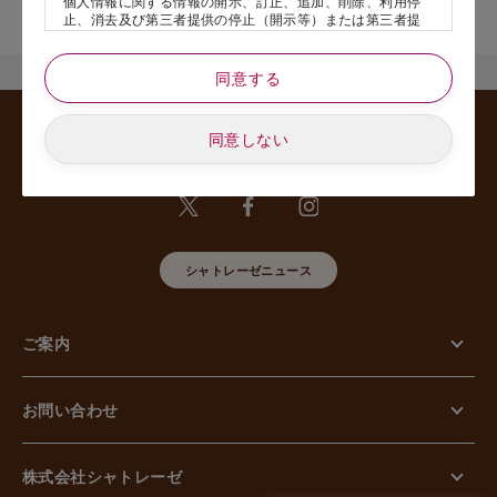
個人情報に関する情報の開示、訂正、追加、削除、利用停
舗名』を記載いただけますと幸いです。
止、消去及び第三者提供の停止（開示等）または第三者提
供記録の開示、若しくは利用目的の通知等（以下、「開示
等の請求」といいます）のご請求があった場合または苦情
のお申し出があった場合には、請求者がご本人であること
同意する
あるいは正式な代理人として認められる方であることを確
認させていただいたうえで、特別な理由のない限り合理的
な期間と範囲内で対応させていただきます。
同意しない
5. 個人情報の安全管理のために講じた措置について
当社は外的環境を把握した上で個人情報の安全管理のため
に以下の措置をしております。
【組織的安全管理措置】
組織体制の整備、個人情報の取扱いに係る規律に従った運
用、個人情報の取扱い状況を確認する手段の整備、漏えい
シャトレーゼニュース
等事案に対応する体制の整備、取扱い状況の把握及び安全
管理措置の見直し等に関して、必要な措置を講じていま
す。
ご案内
【人的安全管理措置】
個人情報の取扱いに関する留意事項について、従業員に定
期的な教育等を行っております。また、個人情報の秘密保
持に関する事項を含む誓約書を取得しております。
お問い合わせ
【物理的安全管理措置】
個人情報を取り扱う区域の管理、機器及び電子媒体等の盗
難等の防止、電子媒体等を持ち運ぶ場合の漏えい等の防
止、個人情報の削除及び機器、電子媒体等の廃棄に関し
株式会社シャトレーゼ
て、必要な措置を講じています。