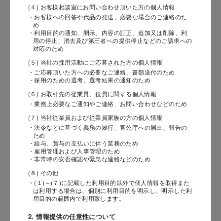
(４) お客様相談室にお問い合わせ頂いた方の個人情報
・お客様への回答や代品の発送、必要な場合のご連絡のた
郵便番号
め
・利用目的の通知、開示、内容の訂正、追加又は削除、利
用の停止、消去及び第三者への提供停止などのご請求への
対応のため
(５) 当社の採用活動にご応募された方の個人情報
都道府県
・ご応募頂いた方への必要なご連絡、書類送付のため
・採用のための選考、選考結果の通知のため
(６) お取引先の従業員、役員に関する個人情報
・業務上必要なご通知やご連絡、お問い合わせなどのため
市区郡
(７) 当社従業員および従業員家族の方の個人情報
・法令などに基づく義務の履行、官公庁への届出、報告の
ため
・給与、賞与の支払いに伴う業務のため
・雇用管理および人事管理のため
町村
・非常時の安否確認や緊急な連絡などのため
(８) その他
・(１)～(７)に記載した利用目的以外で個人情報を取得また
は利用する場合は、個別に利用目的を明示し、明示した利
番地以降
用目的の範囲内で利用致します。
2. 情報提供の任意性について