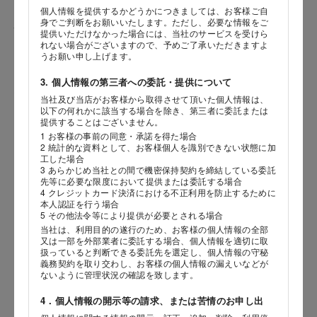
個人情報を提供するかどうかにつきましては、お客様ご自
身でご判断をお願いいたします。ただし、必要な情報をご
性別
提供いただけなかった場合には、当社のサービスを受けら
れない場合がございますので、予めご了承いただきますよ
うお願い申し上げます。
3. 個人情報の第三者への委託・提供について
生年月日
当社及び当店がお客様から取得させて頂いた個人情報は、
海外 Overseas shops
以下の何れかに該当する場合を除き、第三者に委託または
年
月
日
提供することはございません。
Indonesia
Singapore
1 お客様の事前の同意・承諾を得た場合
2 統計的な資料として、お客様個人を識別できない状態に加
Malaysia
Hong Kong
内容
工した場合
UAE
Thailand
3 あらかじめ当社との間で機密保持契約を締結している委託
先等に必要な限度において提供または委託する場合
Vietnam
4 クレジットカード決済における不正利用を防止するために
本人認証を行う場合
5 その他法令等により提供が必要とされる場合
当社は、利用目的の遂行のため、お客様の個人情報の全部
Iは八ヶ岳や末広がりを意味す
又は一部を外部業者に委託する場合、個人情報を適切に取
おやつ時」という意味を込
扱っていると判断できる委託先を選定し、個人情報の守秘
た。雄大な八ヶ岳山麓の自
義務契約を取り交わし、お客様の個人情報の漏えいなどが
まれる、こだわりのスイー
ないように管理状況の確認を致します。
ださい。
4．個人情報の開示等の請求、または苦情のお申し出
店舗サービスに関するお問い合わせにつきましては、内容欄に『店