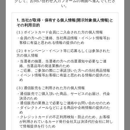
クして、お問い合わせ入力フォームの画面へ進んでくださ
［姓］
い。
［名］
1. 当社が取得・保有する個人情報(開示対象個人情報)と
その利用目的
（全角で入力してください）
(１) ポイントカード会員にご入会された方の個人情報
・会員の方へのご連絡、当社商品情報・イベント情報等お
お問い合わせ時氏名（カナ）
客様に有益と思われる情報の提供のため
(２) キャンペーン・イベント等に応募もしくは参加された
［セイ］
方の個人情報
［メイ］
・当選者の抽選、当選者の方への当選通知や必要なご連
絡、当選品等の発送業務のため
・ご応募、ご参加の際にご承諾頂いた方への当社商品情報
（全角で入力してください）
・イベント情報等お客様に有益と思われる情報の提供のた
め
(３) 通信販売をご利用された方の個人情報
電話番号
・通信販売でご購入頂いた商品、サービスのお届け、代金
決済のため
・通信販売の業務上で必要なご連絡やお問い合わせのため
・ダイレクトメールなどによる商品や企画情報の提供のた
め
メールアドレス
・クレジットカードの不正利用検知・防止のため、お客様
が利用されているカード発行会社又は決済代行会社に対し
て情報提供を行うため