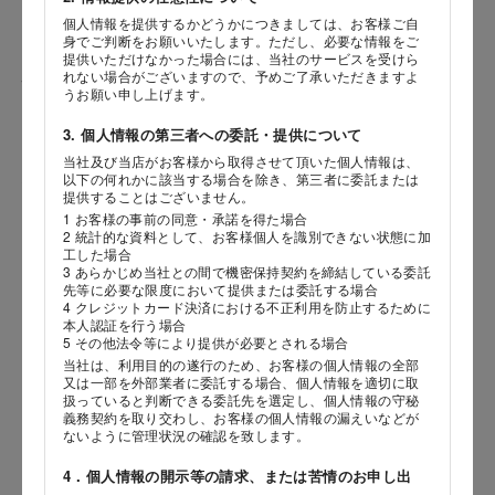
個人情報を提供するかどうかにつきましては、お客様ご自
身でご判断をお願いいたします。ただし、必要な情報をご
提供いただけなかった場合には、当社のサービスを受けら
れない場合がございますので、予めご了承いただきますよ
性別
うお願い申し上げます。
3. 個人情報の第三者への委託・提供について
当社及び当店がお客様から取得させて頂いた個人情報は、
海外 Overseas shops
以下の何れかに該当する場合を除き、第三者に委託または
生年月日
提供することはございません。
Indonesia
Singapore
年
月
日
1 お客様の事前の同意・承諾を得た場合
Malaysia
Hong Kong
2 統計的な資料として、お客様個人を識別できない状態に加
工した場合
UAE
Thailand
3 あらかじめ当社との間で機密保持契約を締結している委託
内容
先等に必要な限度において提供または委託する場合
Vietnam
4 クレジットカード決済における不正利用を防止するために
本人認証を行う場合
5 その他法令等により提供が必要とされる場合
当社は、利用目的の遂行のため、お客様の個人情報の全部
Iは八ヶ岳や末広がりを意味す
又は一部を外部業者に委託する場合、個人情報を適切に取
おやつ時」という意味を込
扱っていると判断できる委託先を選定し、個人情報の守秘
た。雄大な八ヶ岳山麓の自
義務契約を取り交わし、お客様の個人情報の漏えいなどが
まれる、こだわりのスイー
ないように管理状況の確認を致します。
ださい。
4．個人情報の開示等の請求、または苦情のお申し出