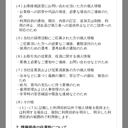
(４) お客様相談室にお問い合わせ頂いた方の個人情報
・お客様への回答や代品の発送、必要な場合のご連絡のた
め
郵便番号
・利用目的の通知、開示、内容の訂正、追加又は削除、利
用の停止、消去及び第三者への提供停止などのご請求への
対応のため
(５) 当社の採用活動にご応募された方の個人情報
・ご応募頂いた方への必要なご連絡、書類送付のため
都道府県
・採用のための選考、選考結果の通知のため
(６) お取引先の従業員、役員に関する個人情報
・業務上必要なご通知やご連絡、お問い合わせなどのため
(７) 当社従業員および従業員家族の方の個人情報
市区郡
・法令などに基づく義務の履行、官公庁への届出、報告の
ため
・給与、賞与の支払いに伴う業務のため
・雇用管理および人事管理のため
・非常時の安否確認や緊急な連絡などのため
町村
(８) その他
・(１)～(７)に記載した利用目的以外で個人情報を取得また
は利用する場合は、個別に利用目的を明示し、明示した利
用目的の範囲内で利用致します。
番地以降
2. 情報提供の任意性について