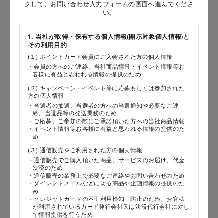
お問い合わせ時氏名
クして、お問い合わせ入力フォームの画面へ進んでくださ
い。
［姓］
1. 当社が取得・保有する個人情報(開示対象個人情報)と
［名］
その利用目的
(１) ポイントカード会員にご入会された方の個人情報
（全角で入力してください）
・会員の方へのご連絡、当社商品情報・イベント情報等お
客様に有益と思われる情報の提供のため
お問い合わせ時氏名（カナ）
(２) キャンペーン・イベント等に応募もしくは参加された
方の個人情報
［セイ］
・当選者の抽選、当選者の方への当選通知や必要なご連
絡、当選品等の発送業務のため
［メイ］
・ご応募、ご参加の際にご承諾頂いた方への当社商品情報
・イベント情報等お客様に有益と思われる情報の提供のた
め
（全角で入力してください）
(３) 通信販売をご利用された方の個人情報
・通信販売でご購入頂いた商品、サービスのお届け、代金
電話番号
決済のため
・通信販売の業務上で必要なご連絡やお問い合わせのため
・ダイレクトメールなどによる商品や企画情報の提供のた
め
・クレジットカードの不正利用検知・防止のため、お客様
が利用されているカード発行会社又は決済代行会社に対し
メールアドレス
て情報提供を行うため