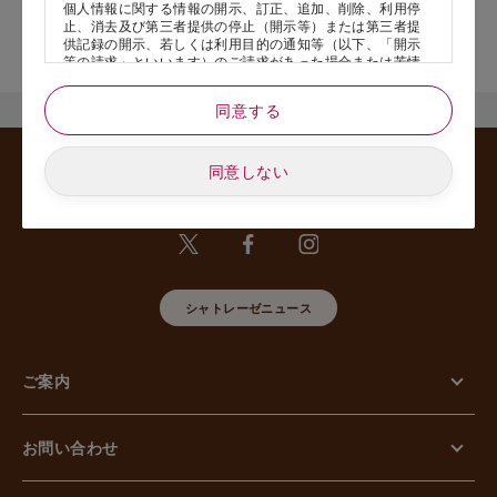
個人情報に関する情報の開示、訂正、追加、削除、利用停
止、消去及び第三者提供の停止（開示等）または第三者提
店舗サービスに関するお問い合わせにつきましては、内容欄に『店
供記録の開示、若しくは利用目的の通知等（以下、「開示
舗名』を記載いただけますと幸いです。
等の請求」といいます）のご請求があった場合または苦情
のお申し出があった場合には、請求者がご本人であること
あるいは正式な代理人として認められる方であることを確
同意する
認させていただいたうえで、特別な理由のない限り合理的
な期間と範囲内で対応させていただきます。
同意しない
5. 個人情報の安全管理のために講じた措置について
当社は外的環境を把握した上で個人情報の安全管理のため
に以下の措置をしております。
【組織的安全管理措置】
組織体制の整備、個人情報の取扱いに係る規律に従った運
用、個人情報の取扱い状況を確認する手段の整備、漏えい
等事案に対応する体制の整備、取扱い状況の把握及び安全
シャトレーゼニュース
管理措置の見直し等に関して、必要な措置を講じていま
す。
【人的安全管理措置】
個人情報の取扱いに関する留意事項について、従業員に定
ご案内
期的な教育等を行っております。また、個人情報の秘密保
持に関する事項を含む誓約書を取得しております。
【物理的安全管理措置】
個人情報を取り扱う区域の管理、機器及び電子媒体等の盗
お問い合わせ
難等の防止、電子媒体等を持ち運ぶ場合の漏えい等の防
止、個人情報の削除及び機器、電子媒体等の廃棄に関し
て、必要な措置を講じています。