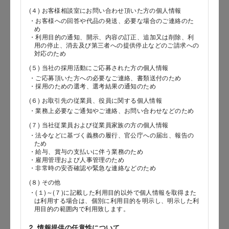
(４) お客様相談室にお問い合わせ頂いた方の個人情報
・お客様への回答や代品の発送、必要な場合のご連絡のた
め
郵便番号
・利用目的の通知、開示、内容の訂正、追加又は削除、利
用の停止、消去及び第三者への提供停止などのご請求への
対応のため
(５) 当社の採用活動にご応募された方の個人情報
・ご応募頂いた方への必要なご連絡、書類送付のため
都道府県
・採用のための選考、選考結果の通知のため
(６) お取引先の従業員、役員に関する個人情報
・業務上必要なご通知やご連絡、お問い合わせなどのため
(７) 当社従業員および従業員家族の方の個人情報
市区郡
・法令などに基づく義務の履行、官公庁への届出、報告の
ため
・給与、賞与の支払いに伴う業務のため
・雇用管理および人事管理のため
・非常時の安否確認や緊急な連絡などのため
町村
(８) その他
・(１)～(７)に記載した利用目的以外で個人情報を取得また
は利用する場合は、個別に利用目的を明示し、明示した利
用目的の範囲内で利用致します。
番地以降
2. 情報提供の任意性について