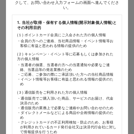
お問い合わせ時氏名
クして、お問い合わせ入力フォームの画面へ進んでくださ
い。
［姓］
1. 当社が取得・保有する個人情報(開示対象個人情報)と
［名］
その利用目的
(１) ポイントカード会員にご入会された方の個人情報
（全角で入力してください）
・会員の方へのご連絡、当社商品情報・イベント情報等お
客様に有益と思われる情報の提供のため
お問い合わせ時氏名（カナ）
(２) キャンペーン・イベント等に応募もしくは参加された
方の個人情報
［セイ］
・当選者の抽選、当選者の方への当選通知や必要なご連
絡、当選品等の発送業務のため
［メイ］
・ご応募、ご参加の際にご承諾頂いた方への当社商品情報
・イベント情報等お客様に有益と思われる情報の提供のた
め
（全角で入力してください）
(３) 通信販売をご利用された方の個人情報
・通信販売でご購入頂いた商品、サービスのお届け、代金
電話番号
決済のため
・通信販売の業務上で必要なご連絡やお問い合わせのため
・ダイレクトメールなどによる商品や企画情報の提供のた
め
・クレジットカードの不正利用検知・防止のため、お客様
が利用されているカード発行会社又は決済代行会社に対し
メールアドレス
て情報提供を行うため