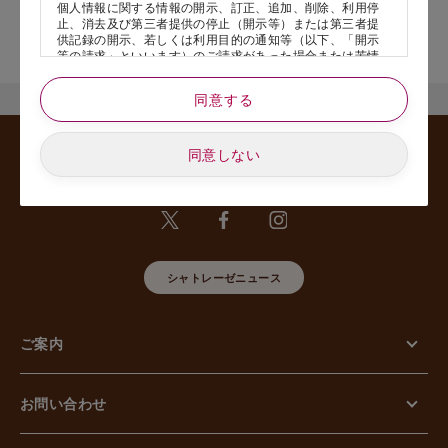
個人情報に関する情報の開示、訂正、追加、削除、利用停
止、消去及び第三者提供の停止（開示等）または第三者提
店舗サービスに関するお問い合わせにつきましては、内容欄に『店
供記録の開示、若しくは利用目的の通知等（以下、「開示
舗名』を記載いただけますと幸いです。
等の請求」といいます）のご請求があった場合または苦情
のお申し出があった場合には、請求者がご本人であること
あるいは正式な代理人として認められる方であることを確
同意する
認させていただいたうえで、特別な理由のない限り合理的
な期間と範囲内で対応させていただきます。
同意しない
5. 個人情報の安全管理のために講じた措置について
当社は外的環境を把握した上で個人情報の安全管理のため
に以下の措置をしております。
【組織的安全管理措置】
組織体制の整備、個人情報の取扱いに係る規律に従った運
用、個人情報の取扱い状況を確認する手段の整備、漏えい
等事案に対応する体制の整備、取扱い状況の把握及び安全
シャトレーゼニュース
管理措置の見直し等に関して、必要な措置を講じていま
す。
【人的安全管理措置】
個人情報の取扱いに関する留意事項について、従業員に定
ご案内
期的な教育等を行っております。また、個人情報の秘密保
持に関する事項を含む誓約書を取得しております。
【物理的安全管理措置】
個人情報を取り扱う区域の管理、機器及び電子媒体等の盗
お問い合わせ
難等の防止、電子媒体等を持ち運ぶ場合の漏えい等の防
止、個人情報の削除及び機器、電子媒体等の廃棄に関し
て、必要な措置を講じています。