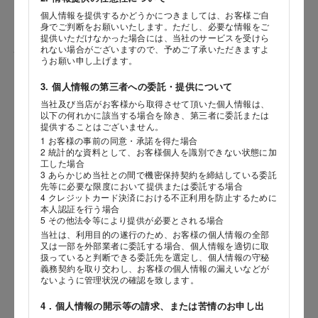
個人情報を提供するかどうかにつきましては、お客様ご自
身でご判断をお願いいたします。ただし、必要な情報をご
提供いただけなかった場合には、当社のサービスを受けら
れない場合がございますので、予めご了承いただきますよ
性別
うお願い申し上げます。
3. 個人情報の第三者への委託・提供について
当社及び当店がお客様から取得させて頂いた個人情報は、
海外 Overseas shops
以下の何れかに該当する場合を除き、第三者に委託または
生年月日
提供することはございません。
Indonesia
Singapore
年
月
日
1 お客様の事前の同意・承諾を得た場合
Malaysia
Hong Kong
2 統計的な資料として、お客様個人を識別できない状態に加
工した場合
UAE
Thailand
3 あらかじめ当社との間で機密保持契約を締結している委託
内容
先等に必要な限度において提供または委託する場合
Vietnam
4 クレジットカード決済における不正利用を防止するために
本人認証を行う場合
5 その他法令等により提供が必要とされる場合
当社は、利用目的の遂行のため、お客様の個人情報の全部
Iは八ヶ岳や末広がりを意味す
又は一部を外部業者に委託する場合、個人情報を適切に取
おやつ時」という意味を込
扱っていると判断できる委託先を選定し、個人情報の守秘
た。雄大な八ヶ岳山麓の自
義務契約を取り交わし、お客様の個人情報の漏えいなどが
まれる、こだわりのスイー
ないように管理状況の確認を致します。
ださい。
4．個人情報の開示等の請求、または苦情のお申し出