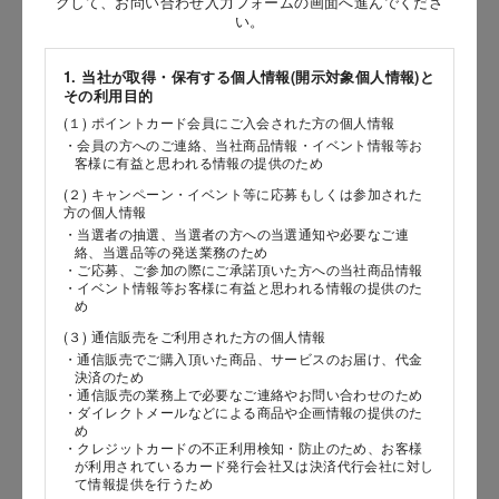
クして、お問い合わせ入力フォームの画面へ進んでくださ
［姓］
い。
［名］
1. 当社が取得・保有する個人情報(開示対象個人情報)と
その利用目的
（全角で入力してください）
(１) ポイントカード会員にご入会された方の個人情報
・会員の方へのご連絡、当社商品情報・イベント情報等お
お問い合わせ時氏名（カナ）
客様に有益と思われる情報の提供のため
(２) キャンペーン・イベント等に応募もしくは参加された
［セイ］
方の個人情報
［メイ］
・当選者の抽選、当選者の方への当選通知や必要なご連
絡、当選品等の発送業務のため
・ご応募、ご参加の際にご承諾頂いた方への当社商品情報
（全角で入力してください）
・イベント情報等お客様に有益と思われる情報の提供のた
め
(３) 通信販売をご利用された方の個人情報
電話番号
・通信販売でご購入頂いた商品、サービスのお届け、代金
決済のため
・通信販売の業務上で必要なご連絡やお問い合わせのため
・ダイレクトメールなどによる商品や企画情報の提供のた
め
メールアドレス
・クレジットカードの不正利用検知・防止のため、お客様
が利用されているカード発行会社又は決済代行会社に対し
て情報提供を行うため