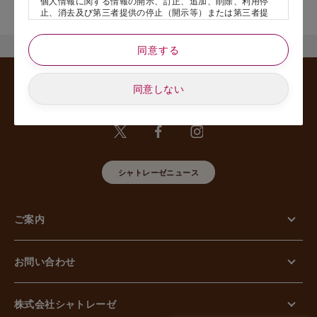
個人情報に関する情報の開示、訂正、追加、削除、利用停
舗名』を記載いただけますと幸いです。
止、消去及び第三者提供の停止（開示等）または第三者提
供記録の開示、若しくは利用目的の通知等（以下、「開示
等の請求」といいます）のご請求があった場合または苦情
のお申し出があった場合には、請求者がご本人であること
同意する
あるいは正式な代理人として認められる方であることを確
認させていただいたうえで、特別な理由のない限り合理的
な期間と範囲内で対応させていただきます。
同意しない
5. 個人情報の安全管理のために講じた措置について
当社は外的環境を把握した上で個人情報の安全管理のため
に以下の措置をしております。
【組織的安全管理措置】
組織体制の整備、個人情報の取扱いに係る規律に従った運
用、個人情報の取扱い状況を確認する手段の整備、漏えい
シャトレーゼニュース
等事案に対応する体制の整備、取扱い状況の把握及び安全
管理措置の見直し等に関して、必要な措置を講じていま
す。
ご案内
【人的安全管理措置】
個人情報の取扱いに関する留意事項について、従業員に定
期的な教育等を行っております。また、個人情報の秘密保
持に関する事項を含む誓約書を取得しております。
お問い合わせ
【物理的安全管理措置】
個人情報を取り扱う区域の管理、機器及び電子媒体等の盗
難等の防止、電子媒体等を持ち運ぶ場合の漏えい等の防
止、個人情報の削除及び機器、電子媒体等の廃棄に関し
株式会社シャトレーゼ
て、必要な措置を講じています。