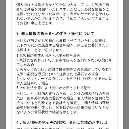
個人情報を提供するかどうかにつきましては、お客様ご自
身でご判断をお願いいたします。ただし、必要な情報をご
性別
提供いただけなかった場合には、当社のサービスを受けら
れない場合がございますので、予めご了承いただきますよ
うお願い申し上げます。
3. 個人情報の第三者への委託・提供について
生年月日
当社及び当店がお客様から取得させて頂いた個人情報は、
海外 Overseas shops
以下の何れかに該当する場合を除き、第三者に委託または
年
月
日
提供することはございません。
Indonesia
Singapore
1 お客様の事前の同意・承諾を得た場合
2 統計的な資料として、お客様個人を識別できない状態に加
Malaysia
Hong Kong
内容
工した場合
UAE
Thailand
3 あらかじめ当社との間で機密保持契約を締結している委託
先等に必要な限度において提供または委託する場合
Vietnam
4 クレジットカード決済における不正利用を防止するために
本人認証を行う場合
5 その他法令等により提供が必要とされる場合
当社は、利用目的の遂行のため、お客様の個人情報の全部
Iは八ヶ岳や末広がりを意味す
又は一部を外部業者に委託する場合、個人情報を適切に取
おやつ時」という意味を込
扱っていると判断できる委託先を選定し、個人情報の守秘
た。雄大な八ヶ岳山麓の自
義務契約を取り交わし、お客様の個人情報の漏えいなどが
まれる、こだわりのスイー
ないように管理状況の確認を致します。
ださい。
4．個人情報の開示等の請求、または苦情のお申し出
店舗サービスに関するお問い合わせにつきましては、内容欄に『店