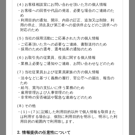
(４) お客様相談室にお問い合わせ頂いた方の個人情報
・お客様への回答や代品の発送、必要な場合のご連絡のた
郵便番号
め
・利用目的の通知、開示、内容の訂正、追加又は削除、利
用の停止、消去及び第三者への提供停止などのご請求への
対応のため
(５) 当社の採用活動にご応募された方の個人情報
都道府県
・ご応募頂いた方への必要なご連絡、書類送付のため
・採用のための選考、選考結果の通知のため
(６) お取引先の従業員、役員に関する個人情報
・業務上必要なご通知やご連絡、お問い合わせなどのため
市区郡
(７) 当社従業員および従業員家族の方の個人情報
・法令などに基づく義務の履行、官公庁への届出、報告の
ため
・給与、賞与の支払いに伴う業務のため
・雇用管理および人事管理のため
町村
・非常時の安否確認や緊急な連絡などのため
(８) その他
・(１)～(７)に記載した利用目的以外で個人情報を取得また
は利用する場合は、個別に利用目的を明示し、明示した利
番地以降
用目的の範囲内で利用致します。
2. 情報提供の任意性について