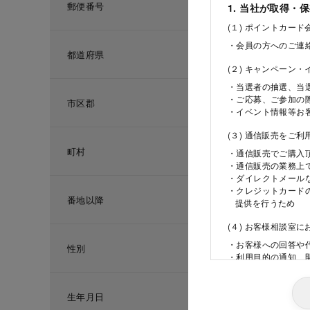
郵便番号
1. 当社が取得・
(１) ポイントカー
・会員の方へのご連
都道府県
(２) キャンペーン
・当選者の抽選、当
・ご応募、ご参加の
市区郡
・イベント情報等お
(３) 通信販売をご
町村
・通信販売でご購入
・通信販売の業務上
・ダイレクトメール
・クレジットカード
番地以降
提供を行うため
(４) お客様相談室
・お客様への回答や
性別
・利用目的の通知、
ため
(５) 当社の採用活
生年月日