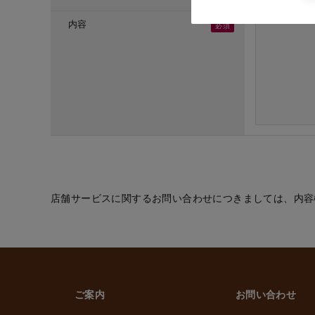
・ご応募頂いた方へ
・採用のための選考
内容
(６) お取引先の従
・業務上必要なご通
(７) 当社従業員お
・法令などに基づく
・給与、賞与の支払
・雇用管理および人
・非常時の安否確認
(８) その他
・(１)～(７)に記
的の範囲内で利用
店舗サービスに関するお問い合わせにつきましては、内容
2. 情報提供の任
個人情報を提供する
ただけなかった場合
上げます。
ご案内
お問い合わせ
3. 個人情報の第