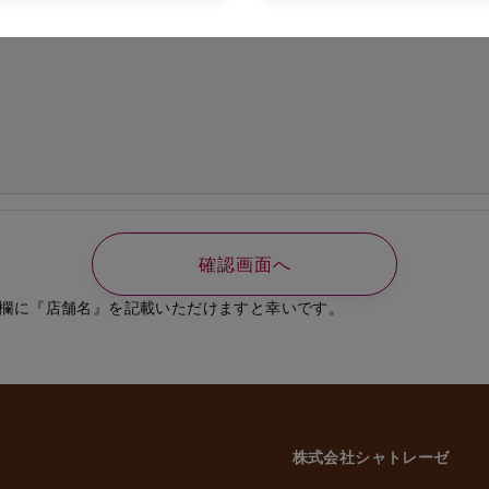
の必要なご連絡、書類送付のため
、選考結果の通知のため
業員、役員に関する個人情報
知やご連絡、お問い合わせなどのため
よび従業員家族の方の個人情報
義務の履行、官公庁への届出、報告のため
いに伴う業務のため
事管理のため
や緊急な連絡などのため
載した利用目的以外で個人情報を取得または利用する場合は、個別に利用目的を明
致します。
欄に『店舗名』を記載いただけますと幸いです。
意性について
かどうかにつきましては、お客様ご自身でご判断をお願いいたします。ただし、
には、当社のサービスを受けられない場合がございますので、予めご了承いただ
株式会社シャトレーゼ
三者への委託・提供について