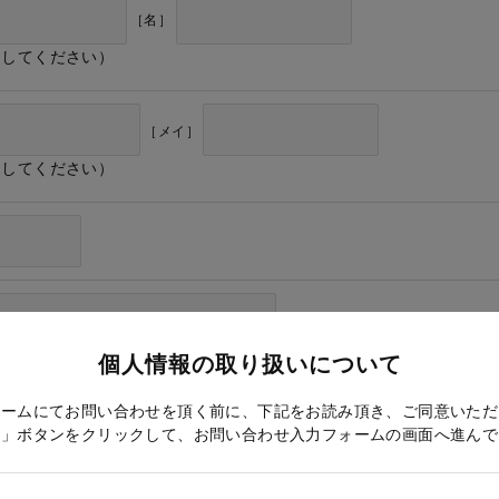
［名］
力してください）
［メイ］
力してください）
個人情報の取り扱いについて
ォームにてお問い合わせを頂く前に、下記をお読み頂き、ご同意いただ
る」ボタンをクリックして、お問い合わせ入力フォームの画面へ進んで
ドレス確認のため再度入力をお願いします）