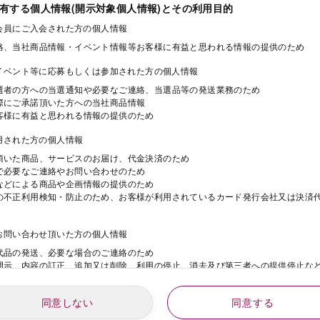
保有する個人情報(開示対象個人情報)とその利用目的
ド会員にご入会された方の個人情報
絡、当社商品情報・イベント情報等お客様に有益と思われる情報の提供のため
・イベント等に応募もしくは参加された方の個人情報
選者の方への当選通知や必要なご連絡、当選品等の発送業務のため
際にご承諾頂いた方への当社商品情報
客様に有益と思われる情報の提供のため
利用された方の個人情報
頂いた商品、サービスのお届け、代金決済のため
で必要なご連絡やお問い合わせのため
などによる商品や企画情報の提供のため
の不正利用検知・防止のため、お客様が利用されているカード発行会社又は決済
にお問い合わせ頂いた方の個人情報
代品の発送、必要な場合のご連絡のため
開示、内容の訂正、追加又は削除、利用の停止、消去及び第三者への提供停止な
同意しない
同意する
動にご応募された方の個人情報
年
月