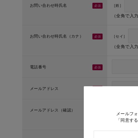
お問い合わせ時氏名
［姓］
（全角で入
お問い合わせ時氏名（カナ）
［セイ］
（全角で入
電話番号
メールアドレス
メールアドレス（確認）
メールフ
「同意す
（メールア