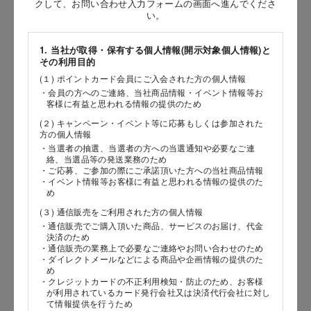
クして、お問い合わせ入力フォームの画面へ進んでくださ
い。
［姓］
［名］
1. 当社が取得・保有する個人情報(開示対象個人情報)と
その利用目的
（全角で入力してください）
(１) ポイントカード会員にご入会された方の個人情報
・会員の方へのご連絡、当社商品情報・イベント情報等お
客様に有益と思われる情報の提供のため
お問い合わせ時氏名（カナ）
(２) キャンペーン・イベント等に応募もしくは参加された
［セイ］
方の個人情報
・当選者の抽選、当選者の方への当選通知や必要なご連
［メイ］
絡、当選品等の発送業務のため
・ご応募、ご参加の際にご承諾頂いた方への当社商品情報
・イベント情報等お客様に有益と思われる情報の提供のた
（全角で入力してください）
め
(３) 通信販売をご利用された方の個人情報
電話番号
・通信販売でご購入頂いた商品、サービスのお届け、代金
決済のため
・通信販売の業務上で必要なご連絡やお問い合わせのため
・ダイレクトメールなどによる商品や企画情報の提供のた
め
・クレジットカードの不正利用検知・防止のため、お客様
メールアドレス
が利用されているカード発行会社又は決済代行会社に対し
て情報提供を行うため