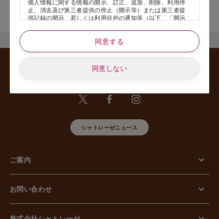
個人情報に関する情報の開示、訂正、追加、削除、利用停
店舗サービスに関するお問い合わせにつきましては、内容欄に『店
止、消去及び第三者提供の停止（開示等）または第三者提
舗名』を記載いただけますと幸いです。
供記録の開示、若しくは利用目的の通知等（以下、「開示
等の請求」といいます）のご請求があった場合または苦情
のお申し出があった場合には、請求者がご本人であること
同意する
あるいは正式な代理人として認められる方であることを確
認させていただいたうえで、特別な理由のない限り合理的
な期間と範囲内で対応させていただきます。
同意しない
5. 個人情報の安全管理のために講じた措置について
当社は外的環境を把握した上で個人情報の安全管理のため
に以下の措置をしております。
【組織的安全管理措置】
組織体制の整備、個人情報の取扱いに係る規律に従った運
用、個人情報の取扱い状況を確認する手段の整備、漏えい
等事案に対応する体制の整備、取扱い状況の把握及び安全
シャトレーゼニュース
管理措置の見直し等に関して、必要な措置を講じていま
す。
【人的安全管理措置】
ご案内
個人情報の取扱いに関する留意事項について、従業員に定
期的な教育等を行っております。また、個人情報の秘密保
持に関する事項を含む誓約書を取得しております。
【物理的安全管理措置】
お問い合わせ
個人情報を取り扱う区域の管理、機器及び電子媒体等の盗
難等の防止、電子媒体等を持ち運ぶ場合の漏えい等の防
止、個人情報の削除及び機器、電子媒体等の廃棄に関し
て、必要な措置を講じています。
株式会社シャトレーゼ