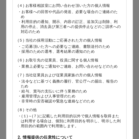
(４) お客様相談室にお問い合わせ頂いた方の個人情報
・お客様への回答や代品の発送、必要な場合のご連絡のた
め
郵便番号
・利用目的の通知、開示、内容の訂正、追加又は削除、利
用の停止、消去及び第三者への提供停止などのご請求への
対応のため
(５) 当社の採用活動にご応募された方の個人情報
都道府県
・ご応募頂いた方への必要なご連絡、書類送付のため
・採用のための選考、選考結果の通知のため
(６) お取引先の従業員、役員に関する個人情報
・業務上必要なご通知やご連絡、お問い合わせなどのため
市区郡
(７) 当社従業員および従業員家族の方の個人情報
・法令などに基づく義務の履行、官公庁への届出、報告の
ため
・給与、賞与の支払いに伴う業務のため
・雇用管理および人事管理のため
町村
・非常時の安否確認や緊急な連絡などのため
(８) その他
・(１)～(７)に記載した利用目的以外で個人情報を取得また
は利用する場合は、個別に利用目的を明示し、明示した利
用目的の範囲内で利用致します。
番地以降
2. 情報提供の任意性について