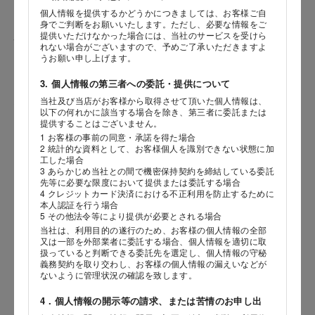
個人情報を提供するかどうかにつきましては、お客様ご自
身でご判断をお願いいたします。ただし、必要な情報をご
提供いただけなかった場合には、当社のサービスを受けら
性別
れない場合がございますので、予めご了承いただきますよ
うお願い申し上げます。
3. 個人情報の第三者への委託・提供について
当社及び当店がお客様から取得させて頂いた個人情報は、
生年月日
海外 Overseas shops
以下の何れかに該当する場合を除き、第三者に委託または
提供することはございません。
年
月
日
Indonesia
Singapore
1 お客様の事前の同意・承諾を得た場合
2 統計的な資料として、お客様個人を識別できない状態に加
Malaysia
Hong Kong
工した場合
内容
UAE
Thailand
3 あらかじめ当社との間で機密保持契約を締結している委託
先等に必要な限度において提供または委託する場合
Vietnam
4 クレジットカード決済における不正利用を防止するために
本人認証を行う場合
5 その他法令等により提供が必要とされる場合
当社は、利用目的の遂行のため、お客様の個人情報の全部
Iは八ヶ岳や末広がりを意味す
又は一部を外部業者に委託する場合、個人情報を適切に取
おやつ時」という意味を込
扱っていると判断できる委託先を選定し、個人情報の守秘
た。雄大な八ヶ岳山麓の自
義務契約を取り交わし、お客様の個人情報の漏えいなどが
まれる、こだわりのスイー
ないように管理状況の確認を致します。
ださい。
4．個人情報の開示等の請求、または苦情のお申し出