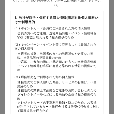
クして、お問い合わせ入力フォームの画面へ進んでくださ
［姓］
い。
［名］
1. 当社が取得・保有する個人情報(開示対象個人情報)と
その利用目的
（全角で入力してください）
(１) ポイントカード会員にご入会された方の個人情報
・会員の方へのご連絡、当社商品情報・イベント情報等お
お問い合わせ時氏名（カナ）
客様に有益と思われる情報の提供のため
(２) キャンペーン・イベント等に応募もしくは参加された
［セイ］
方の個人情報
［メイ］
・当選者の抽選、当選者の方への当選通知や必要なご連
絡、当選品等の発送業務のため
・ご応募、ご参加の際にご承諾頂いた方への当社商品情報
（全角で入力してください）
・イベント情報等お客様に有益と思われる情報の提供のた
め
(３) 通信販売をご利用された方の個人情報
電話番号
・通信販売でご購入頂いた商品、サービスのお届け、代金
決済のため
・通信販売の業務上で必要なご連絡やお問い合わせのため
・ダイレクトメールなどによる商品や企画情報の提供のた
め
メールアドレス
・クレジットカードの不正利用検知・防止のため、お客様
が利用されているカード発行会社又は決済代行会社に対し
て情報提供を行うため