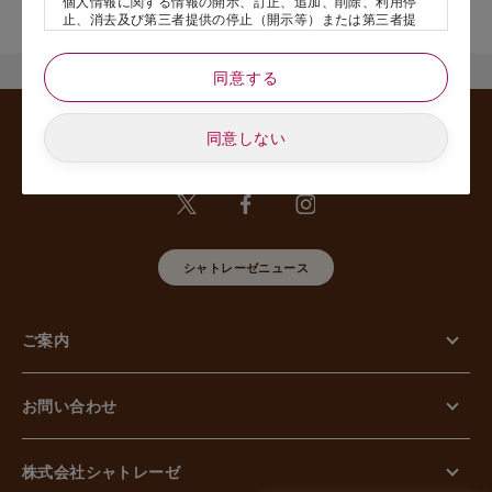
個人情報に関する情報の開示、訂正、追加、削除、利用停
舗名』を記載いただけますと幸いです。
止、消去及び第三者提供の停止（開示等）または第三者提
供記録の開示、若しくは利用目的の通知等（以下、「開示
等の請求」といいます）のご請求があった場合または苦情
のお申し出があった場合には、請求者がご本人であること
同意する
あるいは正式な代理人として認められる方であることを確
認させていただいたうえで、特別な理由のない限り合理的
な期間と範囲内で対応させていただきます。
同意しない
5. 個人情報の安全管理のために講じた措置について
当社は外的環境を把握した上で個人情報の安全管理のため
に以下の措置をしております。
【組織的安全管理措置】
組織体制の整備、個人情報の取扱いに係る規律に従った運
用、個人情報の取扱い状況を確認する手段の整備、漏えい
シャトレーゼニュース
等事案に対応する体制の整備、取扱い状況の把握及び安全
管理措置の見直し等に関して、必要な措置を講じていま
す。
ご案内
【人的安全管理措置】
個人情報の取扱いに関する留意事項について、従業員に定
期的な教育等を行っております。また、個人情報の秘密保
持に関する事項を含む誓約書を取得しております。
お問い合わせ
【物理的安全管理措置】
個人情報を取り扱う区域の管理、機器及び電子媒体等の盗
難等の防止、電子媒体等を持ち運ぶ場合の漏えい等の防
止、個人情報の削除及び機器、電子媒体等の廃棄に関し
株式会社シャトレーゼ
て、必要な措置を講じています。