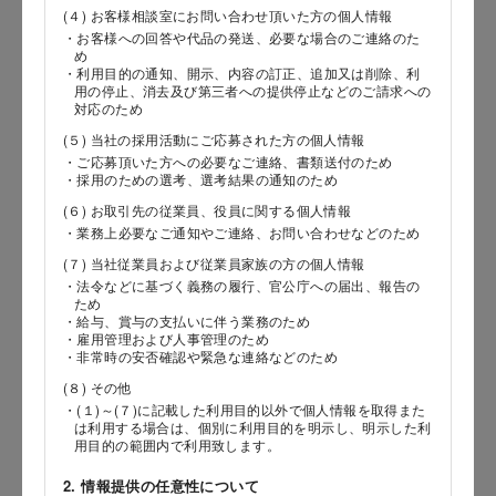
(４) お客様相談室にお問い合わせ頂いた方の個人情報
・お客様への回答や代品の発送、必要な場合のご連絡のた
郵便番号
め
・利用目的の通知、開示、内容の訂正、追加又は削除、利
用の停止、消去及び第三者への提供停止などのご請求への
対応のため
(５) 当社の採用活動にご応募された方の個人情報
都道府県
・ご応募頂いた方への必要なご連絡、書類送付のため
・採用のための選考、選考結果の通知のため
(６) お取引先の従業員、役員に関する個人情報
・業務上必要なご通知やご連絡、お問い合わせなどのため
市区郡
(７) 当社従業員および従業員家族の方の個人情報
・法令などに基づく義務の履行、官公庁への届出、報告の
ため
・給与、賞与の支払いに伴う業務のため
・雇用管理および人事管理のため
町村
・非常時の安否確認や緊急な連絡などのため
(８) その他
・(１)～(７)に記載した利用目的以外で個人情報を取得また
は利用する場合は、個別に利用目的を明示し、明示した利
番地以降
用目的の範囲内で利用致します。
2. 情報提供の任意性について