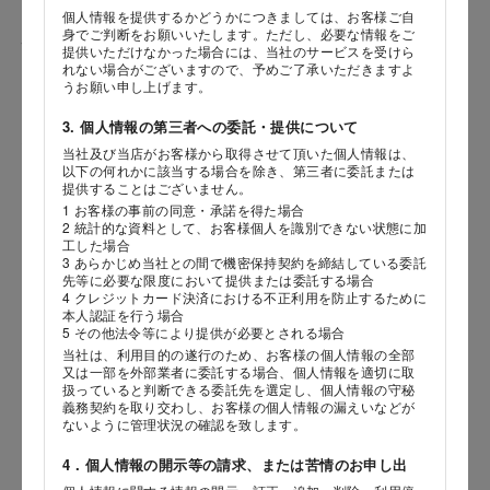
個人情報を提供するかどうかにつきましては、お客様ご自
身でご判断をお願いいたします。ただし、必要な情報をご
性別
提供いただけなかった場合には、当社のサービスを受けら
れない場合がございますので、予めご了承いただきますよ
うお願い申し上げます。
3. 個人情報の第三者への委託・提供について
生年月日
当社及び当店がお客様から取得させて頂いた個人情報は、
海外 Overseas shops
以下の何れかに該当する場合を除き、第三者に委託または
年
月
日
提供することはございません。
Indonesia
Singapore
1 お客様の事前の同意・承諾を得た場合
2 統計的な資料として、お客様個人を識別できない状態に加
Malaysia
Hong Kong
内容
工した場合
UAE
Thailand
3 あらかじめ当社との間で機密保持契約を締結している委託
先等に必要な限度において提供または委託する場合
Vietnam
4 クレジットカード決済における不正利用を防止するために
本人認証を行う場合
5 その他法令等により提供が必要とされる場合
当社は、利用目的の遂行のため、お客様の個人情報の全部
Iは八ヶ岳や末広がりを意味す
又は一部を外部業者に委託する場合、個人情報を適切に取
おやつ時」という意味を込
扱っていると判断できる委託先を選定し、個人情報の守秘
た。雄大な八ヶ岳山麓の自
義務契約を取り交わし、お客様の個人情報の漏えいなどが
まれる、こだわりのスイー
ないように管理状況の確認を致します。
ださい。
4．個人情報の開示等の請求、または苦情のお申し出
店舗サービスに関するお問い合わせにつきましては、内容欄に『店