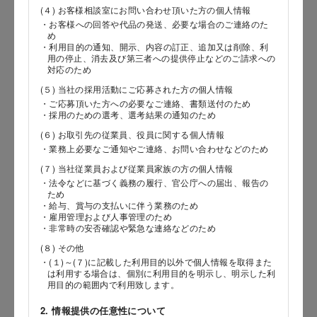
(４) お客様相談室にお問い合わせ頂いた方の個人情報
・お客様への回答や代品の発送、必要な場合のご連絡のた
郵便番号
め
・利用目的の通知、開示、内容の訂正、追加又は削除、利
用の停止、消去及び第三者への提供停止などのご請求への
対応のため
(５) 当社の採用活動にご応募された方の個人情報
都道府県
・ご応募頂いた方への必要なご連絡、書類送付のため
・採用のための選考、選考結果の通知のため
(６) お取引先の従業員、役員に関する個人情報
・業務上必要なご通知やご連絡、お問い合わせなどのため
市区郡
(７) 当社従業員および従業員家族の方の個人情報
・法令などに基づく義務の履行、官公庁への届出、報告の
ため
・給与、賞与の支払いに伴う業務のため
・雇用管理および人事管理のため
町村
・非常時の安否確認や緊急な連絡などのため
(８) その他
・(１)～(７)に記載した利用目的以外で個人情報を取得また
は利用する場合は、個別に利用目的を明示し、明示した利
番地以降
用目的の範囲内で利用致します。
2. 情報提供の任意性について