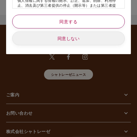
個人情報に関する情報の開示、訂正、追加、削除、利用停
舗名』を記載いただけますと幸いです。
止、消去及び第三者提供の停止（開示等）または第三者提
供記録の開示、若しくは利用目的の通知等（以下、「開示
等の請求」といいます）のご請求があった場合または苦情
のお申し出があった場合には、請求者がご本人であること
同意する
あるいは正式な代理人として認められる方であることを確
認させていただいたうえで、特別な理由のない限り合理的
な期間と範囲内で対応させていただきます。
同意しない
5. 個人情報の安全管理のために講じた措置について
当社は外的環境を把握した上で個人情報の安全管理のため
に以下の措置をしております。
【組織的安全管理措置】
組織体制の整備、個人情報の取扱いに係る規律に従った運
用、個人情報の取扱い状況を確認する手段の整備、漏えい
シャトレーゼニュース
等事案に対応する体制の整備、取扱い状況の把握及び安全
管理措置の見直し等に関して、必要な措置を講じていま
す。
ご案内
【人的安全管理措置】
個人情報の取扱いに関する留意事項について、従業員に定
期的な教育等を行っております。また、個人情報の秘密保
持に関する事項を含む誓約書を取得しております。
お問い合わせ
【物理的安全管理措置】
個人情報を取り扱う区域の管理、機器及び電子媒体等の盗
難等の防止、電子媒体等を持ち運ぶ場合の漏えい等の防
止、個人情報の削除及び機器、電子媒体等の廃棄に関し
株式会社シャトレーゼ
て、必要な措置を講じています。