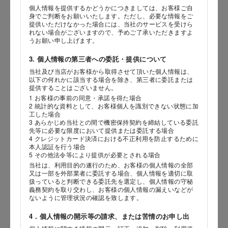
個人情報を提供するかどうかにつきましては、お客様ご自
身でご判断をお願いいたします。ただし、必要な情報をご
性別
提供いただけなかった場合には、当社のサービスを受けら
れない場合がございますので、予めご了承いただきますよ
うお願い申し上げます。
3. 個人情報の第三者への委託・提供について
生年月日
当社及び当店がお客様から取得させて頂いた個人情報は、
海外 Overseas shops
以下の何れかに該当する場合を除き、第三者に委託または
年
月
日
提供することはございません。
Indonesia
Singapore
1 お客様の事前の同意・承諾を得た場合
2 統計的な資料として、お客様個人を識別できない状態に加
Malaysia
Hong Kong
内容
工した場合
UAE
Thailand
3 あらかじめ当社との間で機密保持契約を締結している委託
先等に必要な限度において提供または委託する場合
Vietnam
4 クレジットカード決済における不正利用を防止するために
本人認証を行う場合
5 その他法令等により提供が必要とされる場合
当社は、利用目的の遂行のため、お客様の個人情報の全部
Iは八ヶ岳や末広がりを意味す
又は一部を外部業者に委託する場合、個人情報を適切に取
おやつ時」という意味を込
扱っていると判断できる委託先を選定し、個人情報の守秘
た。雄大な八ヶ岳山麓の自
義務契約を取り交わし、お客様の個人情報の漏えいなどが
まれる、こだわりのスイー
ないように管理状況の確認を致します。
ださい。
4．個人情報の開示等の請求、または苦情のお申し出
店舗サービスに関するお問い合わせにつきましては、内容欄に『店