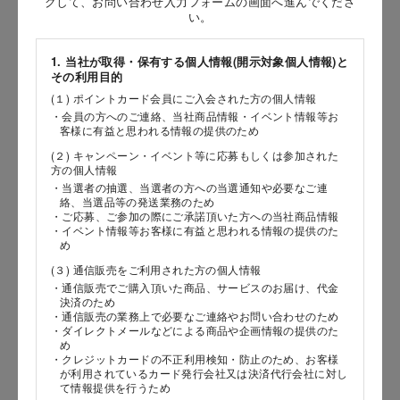
クして、お問い合わせ入力フォームの画面へ進んでくださ
［姓］
い。
［名］
1. 当社が取得・保有する個人情報(開示対象個人情報)と
その利用目的
（全角で入力してください）
(１) ポイントカード会員にご入会された方の個人情報
・会員の方へのご連絡、当社商品情報・イベント情報等お
お問い合わせ時氏名（カナ）
客様に有益と思われる情報の提供のため
(２) キャンペーン・イベント等に応募もしくは参加された
［セイ］
方の個人情報
［メイ］
・当選者の抽選、当選者の方への当選通知や必要なご連
絡、当選品等の発送業務のため
・ご応募、ご参加の際にご承諾頂いた方への当社商品情報
（全角で入力してください）
・イベント情報等お客様に有益と思われる情報の提供のた
め
(３) 通信販売をご利用された方の個人情報
電話番号
・通信販売でご購入頂いた商品、サービスのお届け、代金
決済のため
・通信販売の業務上で必要なご連絡やお問い合わせのため
・ダイレクトメールなどによる商品や企画情報の提供のた
め
メールアドレス
・クレジットカードの不正利用検知・防止のため、お客様
が利用されているカード発行会社又は決済代行会社に対し
て情報提供を行うため