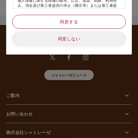
個人情報に関する情報の開示、訂正、追加、削除、利用停
舗名』を記載いただけますと幸いです。
止、消去及び第三者提供の停止（開示等）または第三者提
供記録の開示、若しくは利用目的の通知等（以下、「開示
等の請求」といいます）のご請求があった場合または苦情
のお申し出があった場合には、請求者がご本人であること
同意する
あるいは正式な代理人として認められる方であることを確
認させていただいたうえで、特別な理由のない限り合理的
な期間と範囲内で対応させていただきます。
同意しない
5. 個人情報の安全管理のために講じた措置について
当社は外的環境を把握した上で個人情報の安全管理のため
に以下の措置をしております。
【組織的安全管理措置】
組織体制の整備、個人情報の取扱いに係る規律に従った運
用、個人情報の取扱い状況を確認する手段の整備、漏えい
シャトレーゼニュース
等事案に対応する体制の整備、取扱い状況の把握及び安全
管理措置の見直し等に関して、必要な措置を講じていま
す。
ご案内
【人的安全管理措置】
個人情報の取扱いに関する留意事項について、従業員に定
期的な教育等を行っております。また、個人情報の秘密保
持に関する事項を含む誓約書を取得しております。
お問い合わせ
【物理的安全管理措置】
個人情報を取り扱う区域の管理、機器及び電子媒体等の盗
難等の防止、電子媒体等を持ち運ぶ場合の漏えい等の防
止、個人情報の削除及び機器、電子媒体等の廃棄に関し
株式会社シャトレーゼ
て、必要な措置を講じています。