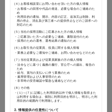
(４) お客様相談室にお問い合わせ頂いた方の個人情報
・お客様への回答や代品の発送、必要な場合のご連絡のた
郵便番号
め
・利用目的の通知、開示、内容の訂正、追加又は削除、利
用の停止、消去及び第三者への提供停止などのご請求への
対応のため
(５) 当社の採用活動にご応募された方の個人情報
都道府県
・ご応募頂いた方への必要なご連絡、書類送付のため
・採用のための選考、選考結果の通知のため
(６) お取引先の従業員、役員に関する個人情報
・業務上必要なご通知やご連絡、お問い合わせなどのため
市区郡
(７) 当社従業員および従業員家族の方の個人情報
・法令などに基づく義務の履行、官公庁への届出、報告の
ため
・給与、賞与の支払いに伴う業務のため
・雇用管理および人事管理のため
町村
・非常時の安否確認や緊急な連絡などのため
(８) その他
・(１)～(７)に記載した利用目的以外で個人情報を取得また
は利用する場合は、個別に利用目的を明示し、明示した利
番地以降
用目的の範囲内で利用致します。
2. 情報提供の任意性について