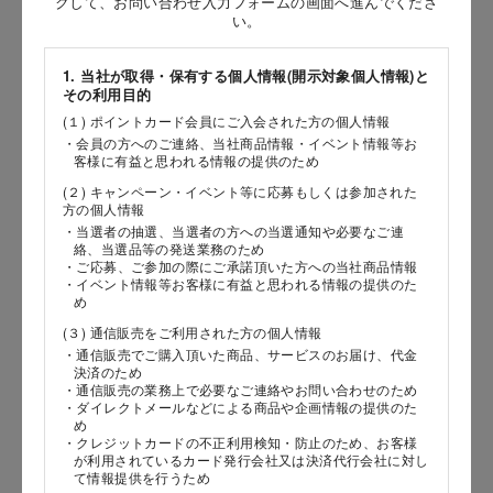
クして、お問い合わせ入力フォームの画面へ進んでくださ
［姓］
い。
［名］
1. 当社が取得・保有する個人情報(開示対象個人情報)と
その利用目的
（全角で入力してください）
(１) ポイントカード会員にご入会された方の個人情報
・会員の方へのご連絡、当社商品情報・イベント情報等お
お問い合わせ時氏名（カナ）
客様に有益と思われる情報の提供のため
(２) キャンペーン・イベント等に応募もしくは参加された
［セイ］
方の個人情報
［メイ］
・当選者の抽選、当選者の方への当選通知や必要なご連
絡、当選品等の発送業務のため
・ご応募、ご参加の際にご承諾頂いた方への当社商品情報
（全角で入力してください）
・イベント情報等お客様に有益と思われる情報の提供のた
め
(３) 通信販売をご利用された方の個人情報
電話番号
・通信販売でご購入頂いた商品、サービスのお届け、代金
決済のため
・通信販売の業務上で必要なご連絡やお問い合わせのため
・ダイレクトメールなどによる商品や企画情報の提供のた
め
メールアドレス
・クレジットカードの不正利用検知・防止のため、お客様
が利用されているカード発行会社又は決済代行会社に対し
て情報提供を行うため