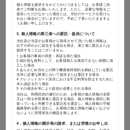
個人情報を提供するかどうかにつきましては、お客様ご自
身でご判断をお願いいたします。ただし、必要な情報をご
性別
提供いただけなかった場合には、当社のサービスを受けら
れない場合がございますので、予めご了承いただきますよ
うお願い申し上げます。
3. 個人情報の第三者への委託・提供について
生年月日
当社及び当店がお客様から取得させて頂いた個人情報は、
海外 Overseas shops
以下の何れかに該当する場合を除き、第三者に委託または
年
月
日
提供することはございません。
Indonesia
Singapore
1 お客様の事前の同意・承諾を得た場合
2 統計的な資料として、お客様個人を識別できない状態に加
Malaysia
Hong Kong
内容
工した場合
UAE
Thailand
3 あらかじめ当社との間で機密保持契約を締結している委託
先等に必要な限度において提供または委託する場合
Vietnam
4 クレジットカード決済における不正利用を防止するために
本人認証を行う場合
5 その他法令等により提供が必要とされる場合
当社は、利用目的の遂行のため、お客様の個人情報の全部
Iは八ヶ岳や末広がりを意味す
又は一部を外部業者に委託する場合、個人情報を適切に取
おやつ時」という意味を込
扱っていると判断できる委託先を選定し、個人情報の守秘
た。雄大な八ヶ岳山麓の自
義務契約を取り交わし、お客様の個人情報の漏えいなどが
まれる、こだわりのスイー
ないように管理状況の確認を致します。
ださい。
4．個人情報の開示等の請求、または苦情のお申し出
店舗サービスに関するお問い合わせにつきましては、内容欄に『店