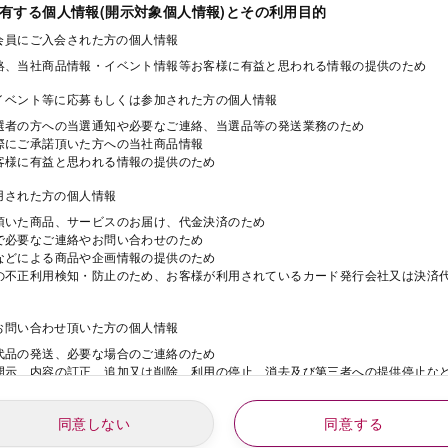
保有する個人情報(開示対象個人情報)とその利用目的
ド会員にご入会された方の個人情報
絡、当社商品情報・イベント情報等お客様に有益と思われる情報の提供のため
・イベント等に応募もしくは参加された方の個人情報
選者の方への当選通知や必要なご連絡、当選品等の発送業務のため
際にご承諾頂いた方への当社商品情報
客様に有益と思われる情報の提供のため
利用された方の個人情報
頂いた商品、サービスのお届け、代金決済のため
で必要なご連絡やお問い合わせのため
などによる商品や企画情報の提供のため
の不正利用検知・防止のため、お客様が利用されているカード発行会社又は決済
にお問い合わせ頂いた方の個人情報
代品の発送、必要な場合のご連絡のため
開示、内容の訂正、追加又は削除、利用の停止、消去及び第三者への提供停止な
同意しない
同意する
動にご応募された方の個人情報
年
月