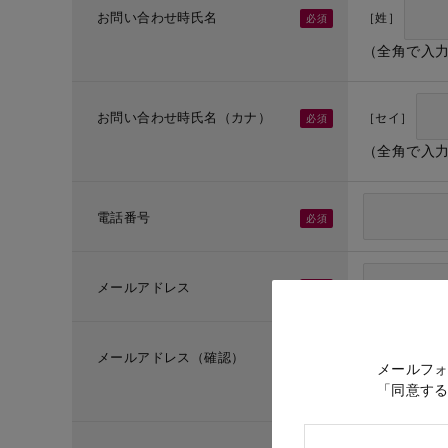
お問い合わせ時氏名
［姓］
（全角で入
お問い合わせ時氏名（カナ）
［セイ］
（全角で入
電話番号
メールアドレス
メールアドレス（確認）
メールフ
「同意す
（メールア