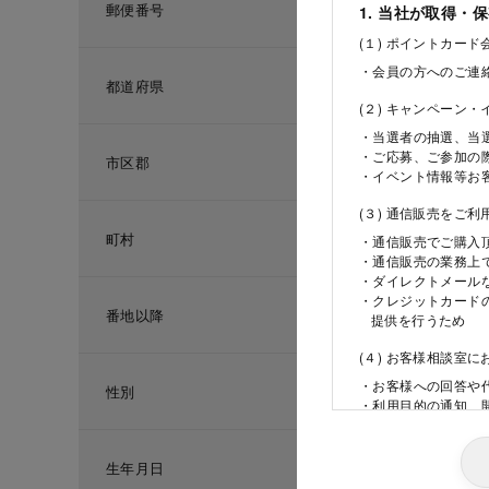
郵便番号
1. 当社が取得・
(１) ポイントカー
・会員の方へのご連
都道府県
(２) キャンペーン
・当選者の抽選、当
・ご応募、ご参加の
市区郡
・イベント情報等お
(３) 通信販売をご
町村
・通信販売でご購入
・通信販売の業務上
・ダイレクトメール
・クレジットカード
番地以降
提供を行うため
(４) お客様相談室
・お客様への回答や
性別
・利用目的の通知、
ため
(５) 当社の採用活
生年月日