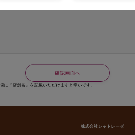
の必要なご連絡、書類送付のため
、選考結果の通知のため
業員、役員に関する個人情報
知やご連絡、お問い合わせなどのため
よび従業員家族の方の個人情報
義務の履行、官公庁への届出、報告のため
いに伴う業務のため
事管理のため
や緊急な連絡などのため
載した利用目的以外で個人情報を取得または利用する場合は、個別に利用目的を明
致します。
欄に『店舗名』を記載いただけますと幸いです。
意性について
かどうかにつきましては、お客様ご自身でご判断をお願いいたします。ただし、
には、当社のサービスを受けられない場合がございますので、予めご了承いただ
株式会社シャトレーゼ
三者への委託・提供について