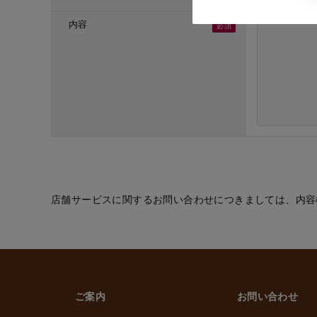
・ご応募頂いた方へ
・採用のための選考
内容
(６) お取引先の従
・業務上必要なご通
(７) 当社従業員お
・法令などに基づく
・給与、賞与の支払
・雇用管理および人
・非常時の安否確認
(８) その他
・(１)～(７)に記
的の範囲内で利用
店舗サービスに関するお問い合わせにつきましては、内容
2. 情報提供の任
個人情報を提供する
ただけなかった場合
上げます。
ご案内
お問い合わせ
3. 個人情報の第