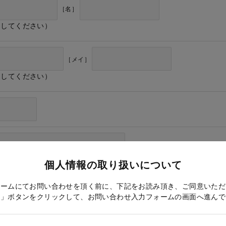
［名］
力してください）
［メイ］
力してください）
個人情報の取り扱いについて
ォームにてお問い合わせを頂く前に、下記をお読み頂き、ご同意いただ
る」ボタンをクリックして、お問い合わせ入力フォームの画面へ進んで
ドレス確認のため再度入力をお願いします）