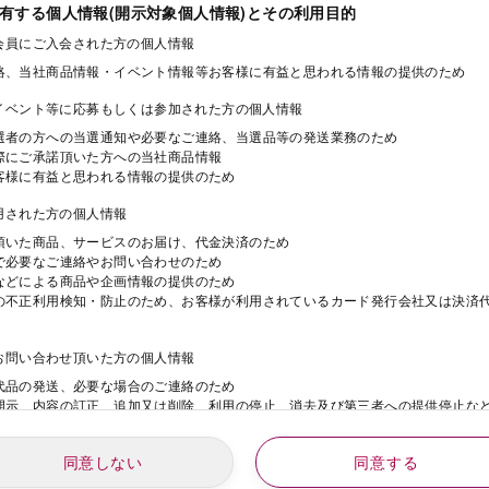
保有する個人情報(開示対象個人情報)とその利用目的
ド会員にご入会された方の個人情報
絡、当社商品情報・イベント情報等お客様に有益と思われる情報の提供のため
・イベント等に応募もしくは参加された方の個人情報
選者の方への当選通知や必要なご連絡、当選品等の発送業務のため
際にご承諾頂いた方への当社商品情報
客様に有益と思われる情報の提供のため
利用された方の個人情報
頂いた商品、サービスのお届け、代金決済のため
で必要なご連絡やお問い合わせのため
などによる商品や企画情報の提供のため
の不正利用検知・防止のため、お客様が利用されているカード発行会社又は決済
にお問い合わせ頂いた方の個人情報
代品の発送、必要な場合のご連絡のため
開示、内容の訂正、追加又は削除、利用の停止、消去及び第三者への提供停止な
同意しない
同意する
動にご応募された方の個人情報
年
月