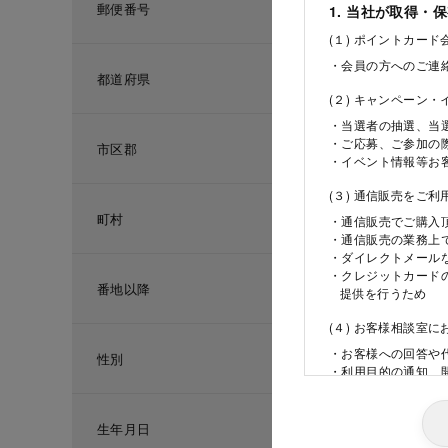
郵便番号
1. 当社が取得・
(１) ポイントカー
・会員の方へのご連
都道府県
(２) キャンペーン
・当選者の抽選、当
・ご応募、ご参加の
市区郡
・イベント情報等お
(３) 通信販売をご
町村
・通信販売でご購入
・通信販売の業務上
・ダイレクトメール
・クレジットカード
番地以降
提供を行うため
(４) お客様相談室
・お客様への回答や
性別
・利用目的の通知、
ため
(５) 当社の採用活
生年月日