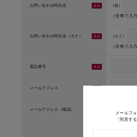
お問い合わせ時氏名
［姓］
（全角で入
お問い合わせ時氏名（カナ）
［セイ］
（全角で入
電話番号
メールアドレス
メールアドレス（確認）
メールフ
「同意す
（メールア