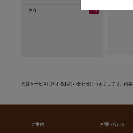
・ご応募頂いた方へ
・採用のための選考
内容
(６) お取引先の従
・業務上必要なご通
(７) 当社従業員お
・法令などに基づく
・給与、賞与の支払
・雇用管理および人
・非常時の安否確認
(８) その他
・(１)～(７)に記
的の範囲内で利用
店舗サービスに関するお問い合わせにつきましては、内容
2. 情報提供の任
個人情報を提供する
ただけなかった場合
上げます。
ご案内
お問い合わせ
3. 個人情報の第