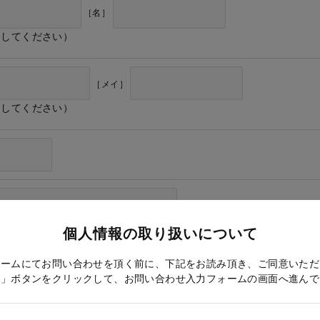
［名］
力してください）
［メイ］
力してください）
個人情報の取り扱いについて
ォームにてお問い合わせを頂く前に、下記をお読み頂き、ご同意いただ
る」ボタンをクリックして、お問い合わせ入力フォームの画面へ進んで
ドレス確認のため再度入力をお願いします）