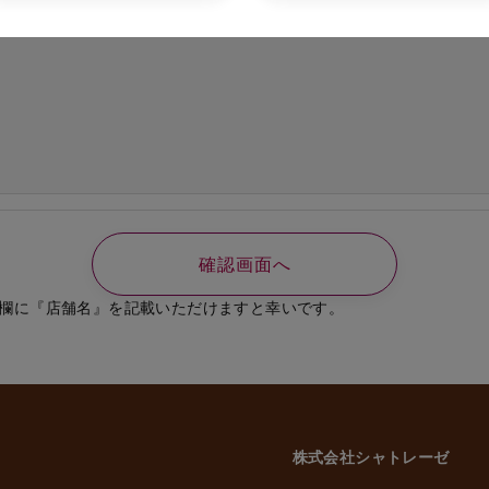
の必要なご連絡、書類送付のため
、選考結果の通知のため
業員、役員に関する個人情報
知やご連絡、お問い合わせなどのため
よび従業員家族の方の個人情報
義務の履行、官公庁への届出、報告のため
いに伴う業務のため
事管理のため
や緊急な連絡などのため
載した利用目的以外で個人情報を取得または利用する場合は、個別に利用目的を明
致します。
欄に『店舗名』を記載いただけますと幸いです。
意性について
かどうかにつきましては、お客様ご自身でご判断をお願いいたします。ただし、
には、当社のサービスを受けられない場合がございますので、予めご了承いただ
株式会社シャトレーゼ
三者への委託・提供について