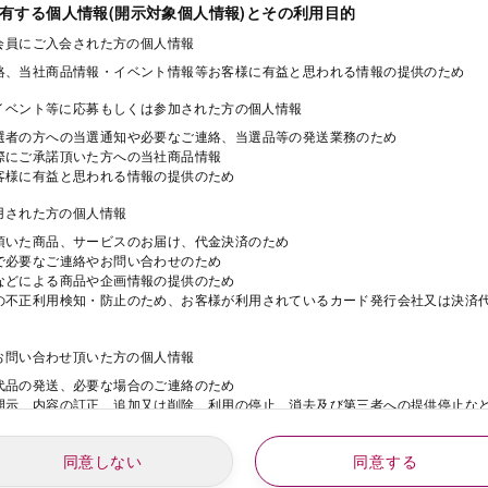
保有する個人情報(開示対象個人情報)とその利用目的
ド会員にご入会された方の個人情報
絡、当社商品情報・イベント情報等お客様に有益と思われる情報の提供のため
・イベント等に応募もしくは参加された方の個人情報
選者の方への当選通知や必要なご連絡、当選品等の発送業務のため
際にご承諾頂いた方への当社商品情報
客様に有益と思われる情報の提供のため
利用された方の個人情報
頂いた商品、サービスのお届け、代金決済のため
で必要なご連絡やお問い合わせのため
などによる商品や企画情報の提供のため
の不正利用検知・防止のため、お客様が利用されているカード発行会社又は決済
にお問い合わせ頂いた方の個人情報
代品の発送、必要な場合のご連絡のため
開示、内容の訂正、追加又は削除、利用の停止、消去及び第三者への提供停止な
同意しない
同意する
動にご応募された方の個人情報
年
月