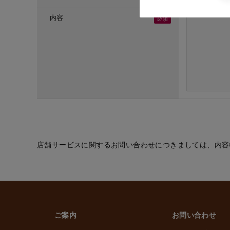
・ご応募頂いた方へ
・採用のための選考
内容
(６) お取引先の従
・業務上必要なご通
(７) 当社従業員お
・法令などに基づく
・給与、賞与の支払
・雇用管理および人
・非常時の安否確認
(８) その他
・(１)～(７)に記
的の範囲内で利用
店舗サービスに関するお問い合わせにつきましては、内容
2. 情報提供の任
個人情報を提供する
ただけなかった場合
上げます。
ご案内
お問い合わせ
3. 個人情報の第