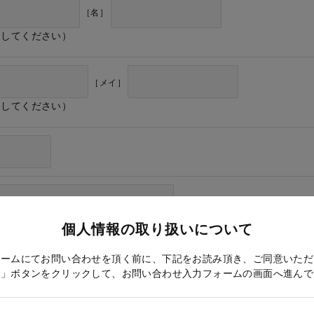
［名］
力してください）
［メイ］
力してください）
個人情報の取り扱いについて
ォームにてお問い合わせを頂く前に、下記をお読み頂き、ご同意いただ
る」ボタンをクリックして、お問い合わせ入力フォームの画面へ進んで
ドレス確認のため再度入力をお願いします）