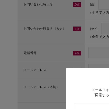
お問い合わせ時氏名
［姓］
（全角で入
お問い合わせ時氏名（カナ）
［セイ］
（全角で入
電話番号
メールアドレス
メールアドレス（確認）
メールフ
「同意す
（メールア