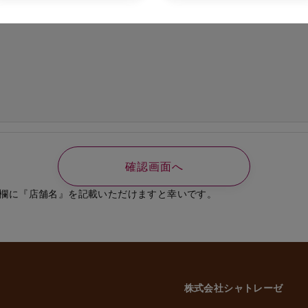
の必要なご連絡、書類送付のため
、選考結果の通知のため
業員、役員に関する個人情報
知やご連絡、お問い合わせなどのため
よび従業員家族の方の個人情報
義務の履行、官公庁への届出、報告のため
いに伴う業務のため
事管理のため
や緊急な連絡などのため
載した利用目的以外で個人情報を取得または利用する場合は、個別に利用目的を明
致します。
欄に『店舗名』を記載いただけますと幸いです。
意性について
かどうかにつきましては、お客様ご自身でご判断をお願いいたします。ただし、
には、当社のサービスを受けられない場合がございますので、予めご了承いただ
株式会社シャトレーゼ
三者への委託・提供について