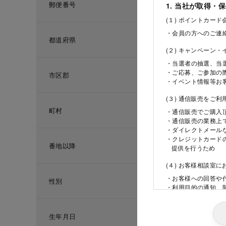
郵便番号
1. 当社が取得・
(１) ポイントカー
・会員の方へのご連
都道府県
(２) キャンペーン
・当選者の抽選、当
・ご応募、ご参加の
市区郡
・イベント情報等お
(３) 通信販売をご
町村
・通信販売でご購入
・通信販売の業務上
・ダイレクトメール
・クレジットカード
番地以降
提供を行うため
(４) お客様相談室
・お客様への回答や
性別
・利用目的の通知、
ため
(５) 当社の採用活
生年月日