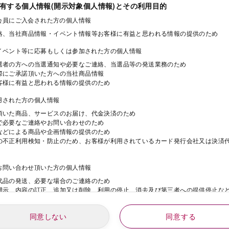
保有する個人情報(開示対象個人情報)とその利用目的
ド会員にご入会された方の個人情報
絡、当社商品情報・イベント情報等お客様に有益と思われる情報の提供のため
・イベント等に応募もしくは参加された方の個人情報
選者の方への当選通知や必要なご連絡、当選品等の発送業務のため
際にご承諾頂いた方への当社商品情報
客様に有益と思われる情報の提供のため
利用された方の個人情報
頂いた商品、サービスのお届け、代金決済のため
で必要なご連絡やお問い合わせのため
などによる商品や企画情報の提供のため
の不正利用検知・防止のため、お客様が利用されているカード発行会社又は決済
にお問い合わせ頂いた方の個人情報
代品の発送、必要な場合のご連絡のため
開示、内容の訂正、追加又は削除、利用の停止、消去及び第三者への提供停止な
同意しない
同意する
動にご応募された方の個人情報
年
月