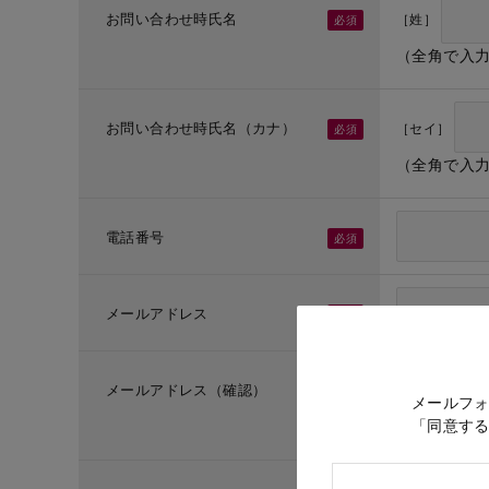
お問い合わせ時氏名
［姓］
（全角で入
お問い合わせ時氏名（カナ）
［セイ］
（全角で入
電話番号
メールアドレス
メールアドレス（確認）
メールフ
「同意す
（メールア