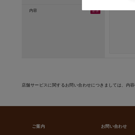
・ご応募頂いた方へ
・採用のための選考
内容
(６) お取引先の従
・業務上必要なご通
(７) 当社従業員お
・法令などに基づく
・給与、賞与の支払
・雇用管理および人
・非常時の安否確認
(８) その他
・(１)～(７)に記
的の範囲内で利用
店舗サービスに関するお問い合わせにつきましては、内容
2. 情報提供の任
個人情報を提供する
ただけなかった場合
上げます。
ご案内
お問い合わせ
3. 個人情報の第