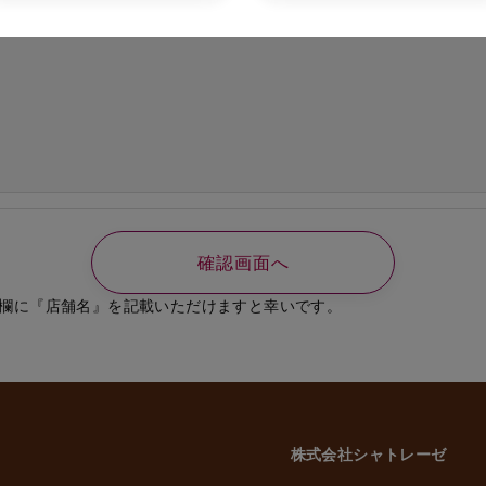
の必要なご連絡、書類送付のため
、選考結果の通知のため
業員、役員に関する個人情報
知やご連絡、お問い合わせなどのため
よび従業員家族の方の個人情報
義務の履行、官公庁への届出、報告のため
いに伴う業務のため
事管理のため
や緊急な連絡などのため
載した利用目的以外で個人情報を取得または利用する場合は、個別に利用目的を明
致します。
欄に『店舗名』を記載いただけますと幸いです。
意性について
かどうかにつきましては、お客様ご自身でご判断をお願いいたします。ただし、
には、当社のサービスを受けられない場合がございますので、予めご了承いただ
株式会社シャトレーゼ
三者への委託・提供について