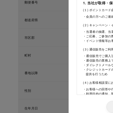
郵便番号
1. 当社が取得・
(１) ポイントカー
・会員の方へのご連
都道府県
(２) キャンペーン
・当選者の抽選、当
・ご応募、ご参加の
市区郡
・イベント情報等お
(３) 通信販売をご
町村
・通信販売でご購入
・通信販売の業務上
・ダイレクトメール
・クレジットカード
番地以降
提供を行うため
(４) お客様相談室
・お客様への回答や
性別
・利用目的の通知、
ため
(５) 当社の採用活
生年月日