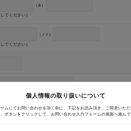
［名］
力してください）
［メイ］
力してください）
個人情報の取り扱いについて
ォームにてお問い合わせを頂く前に、下記をお読み頂き、ご同意いただ
る」ボタンをクリックして、お問い合わせ入力フォームの画面へ進んで
ドレス確認のため再度入力をお願いします）