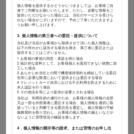
個人情報を提供するかどうかにつきましては、お客様ご自
身でご判断をお願いいたします。ただし、必要な情報をご
提供いただけなかった場合には、当社のサービスを受けら
性別
れない場合がございますので、予めご了承いただきますよ
うお願い申し上げます。
3. 個人情報の第三者への委託・提供について
当社及び当店がお客様から取得させて頂いた個人情報は、
生年月日
海外 Overseas shops
以下の何れかに該当する場合を除き、第三者に委託または
提供することはございません。
年
月
日
Indonesia
Singapore
1 お客様の事前の同意・承諾を得た場合
2 統計的な資料として、お客様個人を識別できない状態に加
Malaysia
Hong Kong
工した場合
内容
UAE
Thailand
3 あらかじめ当社との間で機密保持契約を締結している委託
先等に必要な限度において提供または委託する場合
Vietnam
4 クレジットカード決済における不正利用を防止するために
本人認証を行う場合
5 その他法令等により提供が必要とされる場合
当社は、利用目的の遂行のため、お客様の個人情報の全部
Iは八ヶ岳や末広がりを意味す
又は一部を外部業者に委託する場合、個人情報を適切に取
おやつ時」という意味を込
扱っていると判断できる委託先を選定し、個人情報の守秘
た。雄大な八ヶ岳山麓の自
義務契約を取り交わし、お客様の個人情報の漏えいなどが
まれる、こだわりのスイー
ないように管理状況の確認を致します。
ださい。
4．個人情報の開示等の請求、または苦情のお申し出