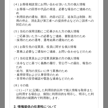
(４) お客様相談室にお問い合わせ頂いた方の個人情報
・お客様への回答や代品の発送、必要な場合のご連絡のた
め
郵便番号
・利用目的の通知、開示、内容の訂正、追加又は削除、利
用の停止、消去及び第三者への提供停止などのご請求への
対応のため
(５) 当社の採用活動にご応募された方の個人情報
都道府県
・ご応募頂いた方への必要なご連絡、書類送付のため
・採用のための選考、選考結果の通知のため
(６) お取引先の従業員、役員に関する個人情報
・業務上必要なご通知やご連絡、お問い合わせなどのため
市区郡
(７) 当社従業員および従業員家族の方の個人情報
・法令などに基づく義務の履行、官公庁への届出、報告の
ため
・給与、賞与の支払いに伴う業務のため
・雇用管理および人事管理のため
町村
・非常時の安否確認や緊急な連絡などのため
(８) その他
・(１)～(７)に記載した利用目的以外で個人情報を取得また
は利用する場合は、個別に利用目的を明示し、明示した利
用目的の範囲内で利用致します。
番地以降
2. 情報提供の任意性について