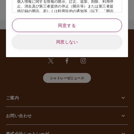
個人情報に関する情報の開示、訂正、追加、削除、利用停
店舗サービスに関するお問い合わせにつきましては、内容欄に『店
止、消去及び第三者提供の停止（開示等）または第三者提
舗名』を記載いただけますと幸いです。
供記録の開示、若しくは利用目的の通知等（以下、「開示
等の請求」といいます）のご請求があった場合または苦情
のお申し出があった場合には、請求者がご本人であること
同意する
あるいは正式な代理人として認められる方であることを確
認させていただいたうえで、特別な理由のない限り合理的
な期間と範囲内で対応させていただきます。
同意しない
5. 個人情報の安全管理のために講じた措置について
当社は外的環境を把握した上で個人情報の安全管理のため
に以下の措置をしております。
【組織的安全管理措置】
組織体制の整備、個人情報の取扱いに係る規律に従った運
用、個人情報の取扱い状況を確認する手段の整備、漏えい
等事案に対応する体制の整備、取扱い状況の把握及び安全
シャトレーゼニュース
管理措置の見直し等に関して、必要な措置を講じていま
す。
【人的安全管理措置】
ご案内
個人情報の取扱いに関する留意事項について、従業員に定
期的な教育等を行っております。また、個人情報の秘密保
持に関する事項を含む誓約書を取得しております。
【物理的安全管理措置】
お問い合わせ
個人情報を取り扱う区域の管理、機器及び電子媒体等の盗
難等の防止、電子媒体等を持ち運ぶ場合の漏えい等の防
止、個人情報の削除及び機器、電子媒体等の廃棄に関し
て、必要な措置を講じています。
株式会社シャトレーゼ