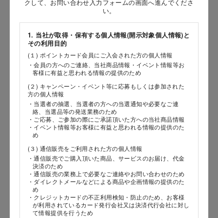
クして、お問い合わせ入力フォームの画面へ進んでくださ
い。
［姓］
［名］
1. 当社が取得・保有する個人情報(開示対象個人情報)と
その利用目的
（全角で入力してください）
(１) ポイントカード会員にご入会された方の個人情報
・会員の方へのご連絡、当社商品情報・イベント情報等お
客様に有益と思われる情報の提供のため
お問い合わせ時氏名（カナ）
(２) キャンペーン・イベント等に応募もしくは参加された
［セイ］
方の個人情報
・当選者の抽選、当選者の方への当選通知や必要なご連
［メイ］
絡、当選品等の発送業務のため
・ご応募、ご参加の際にご承諾頂いた方への当社商品情報
・イベント情報等お客様に有益と思われる情報の提供のた
（全角で入力してください）
め
(３) 通信販売をご利用された方の個人情報
電話番号
・通信販売でご購入頂いた商品、サービスのお届け、代金
決済のため
・通信販売の業務上で必要なご連絡やお問い合わせのため
・ダイレクトメールなどによる商品や企画情報の提供のた
め
・クレジットカードの不正利用検知・防止のため、お客様
メールアドレス
が利用されているカード発行会社又は決済代行会社に対し
て情報提供を行うため