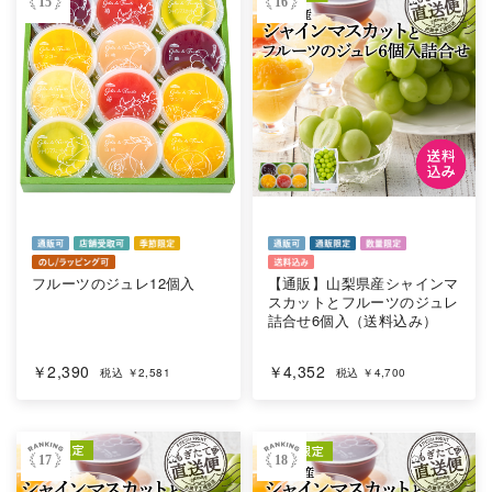
15
16
フルーツのジュレ12個入
【通販】山梨県産シャインマ
スカットとフルーツのジュレ
詰合せ6個入（送料込み）
￥2,390
￥4,352
税込 ￥2,581
税込 ￥4,700
17
18