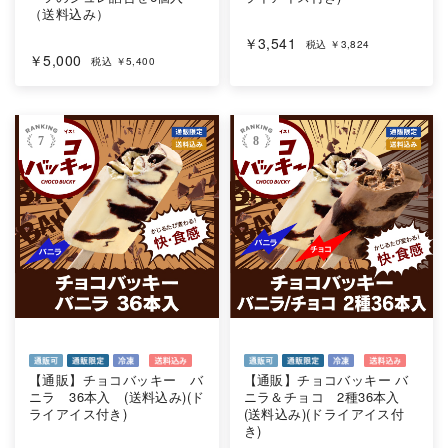
（送料込み）
￥3,541
税込 ￥3,824
￥5,000
税込 ￥5,400
7
8
海外 Overseas shops
Indonesia
Singapore
Malaysia
Hong Kong
UAE
Thailand
Vietnam
Iは八ヶ岳や末広がりを意味す
おやつ時」という意味を込
た。雄大な八ヶ岳山麓の自
【通販】チョコバッキー バ
【通販】チョコバッキー バ
まれる、こだわりのスイー
ニラ 36本入 (送料込み)(ド
ニラ＆チョコ 2種36本入
ださい。
ライアイス付き)
(送料込み)(ドライアイス付
き)