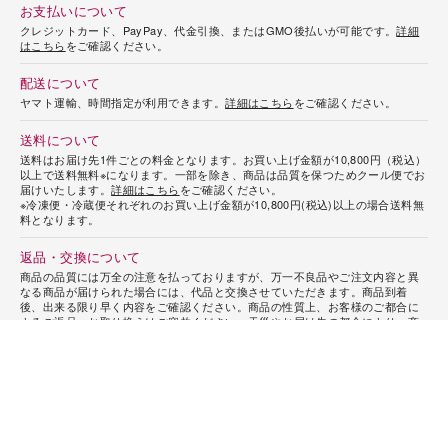
お支払いについて
クレジットカード、PayPay、代金引換、またはGMO後払いが可能です。
詳細
はこちら
をご確認ください。
配送について
ヤマト運輸、時間指定が利用できます。
詳細はこちら
をご確認ください。
送料について
送料はお届け先1件ごとの料金となります。お買い上げ金額が10,800円（税込）
以上で送料無料※になります。一部を除き、商品は品質を保つためクール便でお
届けいたします。
詳細はこちら
をご確認ください。
※冷凍便・冷蔵便それぞれのお買い上げ金額が10,800円(税込)以上の場合送料無
料となります。
返品・交換について
商品の品質には万全の注意を払っておりますが、万一不良品やご注文内容と異
なる商品が届けられた場合には、代品と交換させていただきます。商品到着
後、出来る限り早く内容をご確認ください。商品の性質上、お客様のご都合に
よるご返品・お取り換えはご容赦ください。天災やお届け先の都合により、商
品を指定日時にお届けできなかった場合、恐れ入りますが、返金や再送はいた
しかねます。予め、ご了承ください。
変更・キャンセルについて
商品の特性上、ご注文の変更・キャンセルはお届け日の5日前までにお願いいた
します。それ以降の変更・キャンセルはお受けいたしかねますので予めご了承
ください。