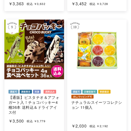
￥3,363
￥3,452
税込 ￥3,632
税込 ￥3,728
9
10
【通販】ピスタチオ＆アフォ
ガート入！チョコバッキー4
ナチュラルスイーツコレクシ
種36本 送料込＆ドライアイ
ョン 11個入
ス付
￥3,500
税込 ￥3,779
￥2,030
税込 ￥2,192