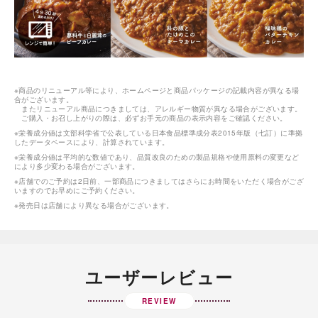
※商品のリニューアル等により、ホームページと商品パッケージの記載内容が異なる場
合がございます。
またリニューアル商品につきましては、アレルギー物質が異なる場合がございます。
ご購入・お召し上がりの際は、必ずお手元の商品の表示内容をご確認ください。
※栄養成分値は文部科学省で公表している日本食品標準成分表2015年版（七訂）に準拠
したデータベースにより、計算されています。
※栄養成分値は平均的な数値であり、品質改良のための製品規格や使用原料の変更など
により多少変わる場合がございます。
※店舗でのご予約は2日前、一部商品につきましてはさらにお時間をいただく場合がござ
いますのでお早めにご予約ください。
※発売日は店舗により異なる場合がございます。
ユーザーレビュー
REVIEW