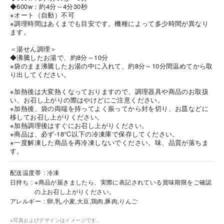
◆600w：約4分～4分30秒
※オート（自動）不可
※調理時間はあくまでも目安です。機種によって多少時間が異なり
ます。
＜湯せん調理＞
◆沸騰したお湯で、約8分～10分
※袋のまま沸騰したお湯の中に入れて、約8分～10分間温めてから取
り出してください。
海外 Overseas shops
※加熱後は大変熱くなっておりますので、調理器具や商品のお取扱
Indonesia
Singapore
い、お召し上がりの際はやけどにご注意ください。
Malaysia
Hong Kong
※加熱後、袋の両端を持ってよく振ってから封を切り、お皿などに
移してお召し上がりください。
UAE
Thailand
※加熱調理後はすぐにお召し上がりください。
Vietnam
※商品は、必ず-18℃以下の冷凍庫で保存してください。
※一度解凍した商品を再冷凍しないでください。味、品質が落ちま
す。
Iは八ヶ岳や末広がりを意味す
配送温度帯
冷凍
おやつ時」という意味を込
日持ち
※商品が届きましたら、実際に表記されている賞味期限をご確認
た。雄大な八ヶ岳山麓の自
の上お召し上がりください。
まれる、こだわりのスイー
アレルギー
卵,乳,小麦,大豆,鶏肉,豚肉,りんご
ださい。
※写真およびデザインはイメージです。