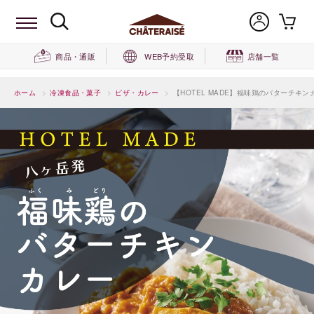
商品・通販
WEB予約受取
店舗一覧
ホーム
>
冷凍食品・菓子
>
ピザ・カレー
>
【HOTEL MADE】福味鶏のバターチキン