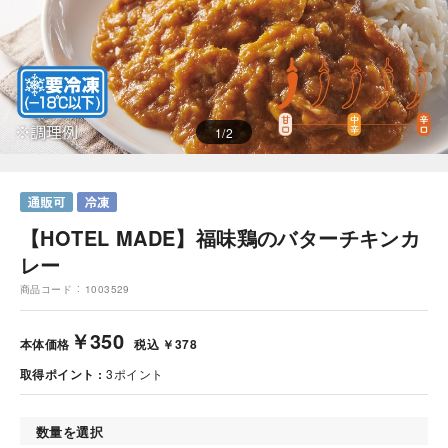
1
/
2
【HOTEL MADE】福味鶏のバターチキンカ
レー
商品コード
1003529
￥350
本体価格
税込 ￥378
取得ポイント
3
ポイント
数量を選択