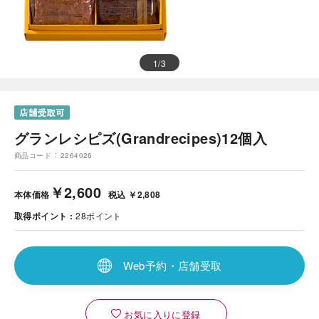
1
/
3
グランレシピズ(Grandrecipes)12個入
商品コード
2264026
￥2,600
本体価格
税込 ￥2,808
取得ポイント
28
ポイント
Web予約・店舗受取
お気に入りに登録