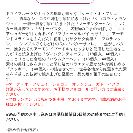
ドライフルーツやナッツの風味が豊かな『ケーク・オ・フリュ
イ』、 濃厚なショコラ生地を丁寧に焼き上げた『ショコラ・オラン
ジュ』、 一層一層を丁寧に焼き上げた『ノーテンクーヘン』、 バ
ター風味際立つ『ガトーバスク』、 2種類のごまの香ばしさ、ココ
アシュガーが甘く香るパイ『フリューゲルパイ セサミ』、 アーモ
ンドスライスをふんだんに使用したサクサク食感の『フロランタ
ン』、 シンプルでくちどけの良い『バターサブレ』、 焦がしバタ
ー、挽きたてのアーモンドプードルをたっぷりと使用した生地をこ
んがりと焼き上げた『ヴィジタンティーヌ』（18個入、40個入）、
しっとりとした食感の『バウムクーヘン』（18個入、40個入）、
素材の美味しさをぎゅっと閉じ込めバラエティ豊かな味が楽しめる
『クッキー』（40個入）の詰合せです。 世界各地から厳選された素
材を卓越した技術で焼き上げた至極の一品の焼き菓子の詰合せで
す。
※ケーク・オ・フリュイ、ショコラ・オランジュ、ガトーバスク：
洋酒が入っていますので、お子様やアルコールに弱い方はご遠慮く
ださい。
※フロランタン：はちみつを使用しておりますので、1歳未満のお子
様はお控えください。
※Web予約のお申し込みはお受取希望日5日前の21時までにご予約く
ださい。
<詰め合わせ内容>