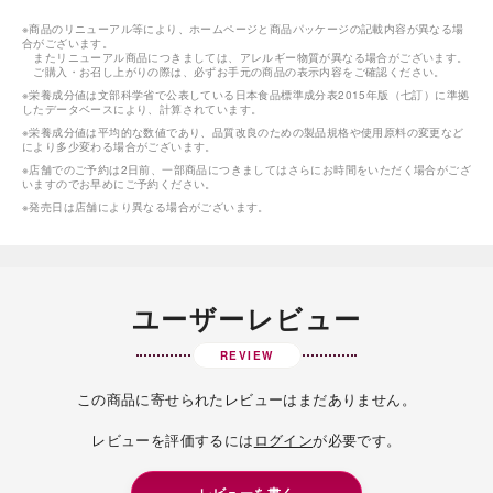
※商品のリニューアル等により、ホームページと商品パッケージの記載内容が異なる場
合がございます。
またリニューアル商品につきましては、アレルギー物質が異なる場合がございます。
ご購入・お召し上がりの際は、必ずお手元の商品の表示内容をご確認ください。
※栄養成分値は文部科学省で公表している日本食品標準成分表2015年版（七訂）に準拠
したデータベースにより、計算されています。
※栄養成分値は平均的な数値であり、品質改良のための製品規格や使用原料の変更など
により多少変わる場合がございます。
※店舗でのご予約は2日前、一部商品につきましてはさらにお時間をいただく場合がござ
いますのでお早めにご予約ください。
※発売日は店舗により異なる場合がございます。
ユーザーレビュー
REVIEW
この商品に寄せられたレビューはまだありません。
レビューを評価するには
ログイン
が必要です。