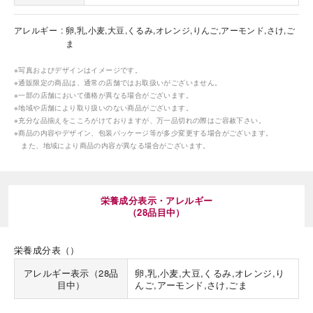
アレルギー
卵,乳,小麦,大豆,くるみ,オレンジ,りんご,アーモンド,さけ,ご
ま
※写真およびデザインはイメージです。
※通販限定の商品は、通常の店舗ではお取扱いがございません。
※一部の店舗において価格が異なる場合がございます。
※地域や店舗により取り扱いのない商品がございます。
※充分な品揃えをこころがけておりますが、万一品切れの際はご容赦下さい。
※商品の内容やデザイン、包装パッケージ等が多少変更する場合がございます。
また、地域により商品の内容が異なる場合がございます。
栄養成分表示・アレルギー
（28品目中）
栄養成分表（）
アレルギー表示（28品
卵,乳,小麦,大豆,くるみ,オレンジ,り
目中）
んご,アーモンド,さけ,ごま