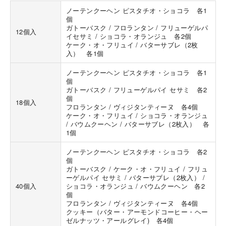
ノーテンクーヘン ピスタチオ・ショコラ 各1
個
ガトーバスク / フロランタン / フリューゲルパ
12個入
イセサミ / ショコラ・オランジュ 各2個
ケーク・オ・フリュイ / バターサブレ（2枚
入） 各1個
ノーテンクーヘン ピスタチオ・ショコラ 各1
海外 Overseas shops
個
ガトーバスク / フリューゲルパイ セサミ 各2
Indonesia
Singapore
個
18個入
フロランタン / ヴィジタンティーヌ 各4個
Malaysia
Hong Kong
ケーク・オ・フリュイ / ショコラ・オランジュ
UAE
Thailand
/ バウムクーヘン / バターサブレ（2枚入） 各
1個
Vietnam
ノーテンクーヘン ピスタチオ・ショコラ 各2
個
ガトーバスク / ケーク・オ・フリュイ / フリュ
Iは八ヶ岳や末広がりを意味す
ーゲルパイ セサミ / バターサブレ（2枚入） /
おやつ時」という意味を込
40個入
ショコラ・オランジュ / バウムクーヘン 各2
た。雄大な八ヶ岳山麓の自
個
まれる、こだわりのスイー
フロランタン / ヴィジタンティーヌ 各4個
ださい。
クッキー（バター・アーモンドコーヒー・ヘー
ゼルナッツ・アールグレイ) 各4個