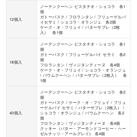
ノーテンクーヘン ピスタチオ・ショコラ 各1
個
ガトーバスク / フロランタン / フリューゲルパ
12個入
イセサミ / ショコラ・オランジュ 各2個
ケーク・オ・フリュイ / バターサブレ（2枚
入） 各1個
ノーテンクーヘン ピスタチオ・ショコラ 各1
海外 Overseas shops
個
ガトーバスク / フリューゲルパイ セサミ 各2
Indonesia
Singapore
個
18個入
フロランタン / ヴィジタンティーヌ 各4個
Malaysia
Hong Kong
ケーク・オ・フリュイ / ショコラ・オランジュ
UAE
Thailand
/ バウムクーヘン / バターサブレ（2枚入） 各
1個
Vietnam
ノーテンクーヘン ピスタチオ・ショコラ 各2
個
ガトーバスク / ケーク・オ・フリュイ / フリュ
Iは八ヶ岳や末広がりを意味す
ーゲルパイ セサミ / バターサブレ（2枚入） /
おやつ時」という意味を込
40個入
ショコラ・オランジュ / バウムクーヘン 各2
た。雄大な八ヶ岳山麓の自
個
まれる、こだわりのスイー
フロランタン / ヴィジタンティーヌ 各4個
ださい。
クッキー（バター・アーモンドコーヒー・ヘー
ゼルナッツ・アールグレイ) 各4個