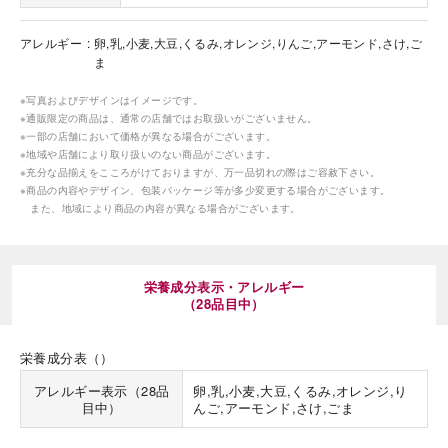
アレルギー
卵,乳,小麦,大豆,くるみ,オレンジ,りんご,アーモンド,さけ,ご
ま
※写真およびデザインはイメージです。
※通販限定の商品は、通常の店舗ではお取扱いがございません。
※一部の店舗において価格が異なる場合がございます。
※地域や店舗により取り扱いのない商品がございます。
※充分な品揃えをこころがけておりますが、万一品切れの際はご容赦下さい。
※商品の内容やデザイン、包装パッケージ等が多少変更する場合がございます。
また、地域により商品の内容が異なる場合がございます。
栄養成分表示・アレルギー
（28品目中）
栄養成分表（）
アレルギー表示（28品
卵,乳,小麦,大豆,くるみ,オレンジ,り
目中）
んご,アーモンド,さけ,ごま