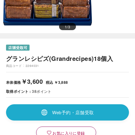
1
/
3
グランレシピズ(Grandrecipes)18個入
商品コード
2264031
￥3,600
本体価格
税込 ￥3,888
取得ポイント
38
ポイント
Web予約・店舗受取
お気に入りに登録