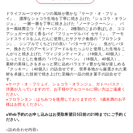
ドライフルーツやナッツの風味が豊かな『ケーク・オ・フリュ
イ』、 濃厚なショコラ生地を丁寧に焼き上げた『ショコラ・オラン
ジュ』、 一層一層を丁寧に焼き上げた『ノーテンクーヘン』、 バ
ター風味際立つ『ガトーバスク』、 2種類のごまの香ばしさ、ココ
アシュガーが甘く香るパイ『フリューゲルパイ セサミ』、 アーモ
ンドスライスをふんだんに使用したサクサク食感の『フロランタ
ン』、 シンプルでくちどけの良い『バターサブレ』、 焦がしバタ
ー、挽きたてのアーモンドプードルをたっぷりと使用した生地をこ
んがりと焼き上げた『ヴィジタンティーヌ』（18個入、40個入）、
しっとりとした食感の『バウムクーヘン』（18個入、40個入）、
素材の美味しさをぎゅっと閉じ込めバラエティ豊かな味が楽しめる
『クッキー』（40個入）の詰合せです。 世界各地から厳選された素
材を卓越した技術で焼き上げた至極の一品の焼き菓子の詰合せで
す。
※ケーク・オ・フリュイ、ショコラ・オランジュ、ガトーバスク：
洋酒が入っていますので、お子様やアルコールに弱い方はご遠慮く
ださい。
※フロランタン：はちみつを使用しておりますので、1歳未満のお子
様はお控えください。
※Web予約のお申し込みはお受取希望日5日前の21時までにご予約く
ださい。
<詰め合わせ内容>