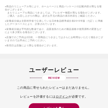
※商品のリニューアル等により、ホームページと商品パッケージの記載内容が異なる場
合がございます。
またリニューアル商品につきましては、アレルギー物質が異なる場合がございます。
ご購入・お召し上がりの際は、必ずお手元の商品の表示内容をご確認ください。
※栄養成分値は文部科学省で公表している日本食品標準成分表2015年版（七訂）に準拠
したデータベースにより、計算されています。
※栄養成分値は平均的な数値であり、品質改良のための製品規格や使用原料の変更など
により多少変わる場合がございます。
※店舗でのご予約は2日前、一部商品につきましてはさらにお時間をいただく場合がござ
いますのでお早めにご予約ください。
※発売日は店舗により異なる場合がございます。
ユーザーレビュー
REVIEW
この商品に寄せられたレビューはまだありません。
レビューを評価するには
ログイン
が必要です。