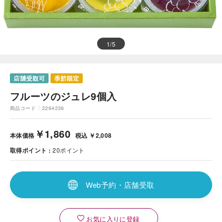
1
/
5
フルーツのジュレ9個入
商品コード
2264236
￥1,860
本体価格
税込 ￥2,008
取得ポイント
20
ポイント
Web予約・店舗受取
お気に入りに登録