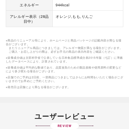
エネルギー
944kcal
アレルギー表示（28品
オレンジ,もも,りんご
目中）
※商品のリニューアル等により、ホームページと商品パッケージの記載内容が異なる場
合がございます。
またリニューアル商品につきましては、アレルギー物質が異なる場合がございます。
ご購入・お召し上がりの際は、必ずお手元の商品の表示内容をご確認ください。
※栄養成分値は文部科学省で公表している日本食品標準成分表2015年版（七訂）に準拠
したデータベースにより、計算されています。
※栄養成分値は平均的な数値であり、品質改良のための製品規格や使用原料の変更など
により多少変わる場合がございます。
※店舗でのご予約は2日前、一部商品につきましてはさらにお時間をいただく場合がござ
いますのでお早めにご予約ください。
※発売日は店舗により異なる場合がございます。
ユーザーレビュー
REVIEW