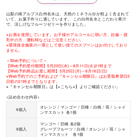
山梨の南アルプス白州名水は、天然のミネラル分が程よく含まれて
いて、お菓子作りに適しています。 この白州名水とこだわり果汁
で、涼しげなフルーツゼリーを作りました。
※お酒を使用しています。お子様やアルコールに弱い方、妊娠・授
乳中の方、運転時などはご注意ください。
※環境保全施策の一環として使い捨てのスプーンはお付けしており
ません。
＜Web予約について＞
【Web予約受付期間】5月20日(水)～8月11日(火)21時まで
【Web予約商品お渡し期間】5月25日(月)～8月16日(日)
※Web予約でのご予約および『キャンセル期限日』はお受取希望日5
日前の21時までとなります。
※『キャンセル期限日』は
【※こちら※】
よりご確認ください。
<詰め合わせ内容>
オレンジ / マンゴー / 巨峰 / 白桃 / 苺 / シャイ
6個入
ンマスカット 各1個
マンゴー / 巨峰 各2個
9個入
グレープフルーツ / 白桃 / オレンジ / 苺 / シャ
インマスカット 各1個