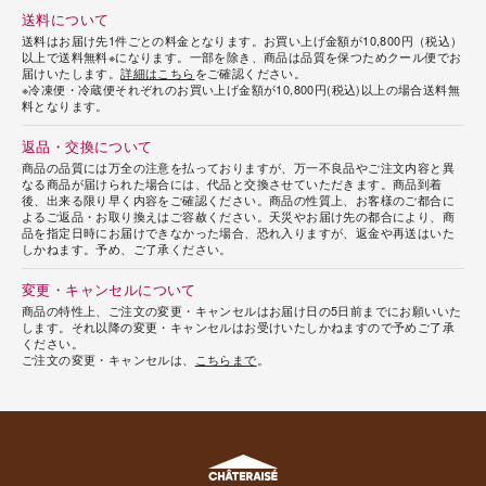
送料について
送料はお届け先1件ごとの料金となります。お買い上げ金額が10,800円（税込）
以上で送料無料※になります。一部を除き、商品は品質を保つためクール便でお
届けいたします。
詳細はこちら
をご確認ください。
※冷凍便・冷蔵便それぞれのお買い上げ金額が10,800円(税込)以上の場合送料無
料となります。
返品・交換について
商品の品質には万全の注意を払っておりますが、万一不良品やご注文内容と異
なる商品が届けられた場合には、代品と交換させていただきます。商品到着
後、出来る限り早く内容をご確認ください。商品の性質上、お客様のご都合に
よるご返品・お取り換えはご容赦ください。天災やお届け先の都合により、商
品を指定日時にお届けできなかった場合、恐れ入りますが、返金や再送はいた
しかねます。予め、ご了承ください。
変更・キャンセルについて
商品の特性上、ご注文の変更・キャンセルはお届け日の5日前までにお願いいた
します。それ以降の変更・キャンセルはお受けいたしかねますので予めご了承
ください。
ご注文の変更・キャンセルは、
こちらまで
。