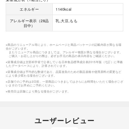
エネルギー
1140kcal
アレルギー表示（28品
乳,大豆,もも
目中）
※商品のリニューアル等により、ホームページと商品パッケージの記載内容が異なる場
合がございます。
またリニューアル商品につきましては、アレルギー物質が異なる場合がございます。
ご購入・お召し上がりの際は、必ずお手元の商品の表示内容をご確認ください。
※栄養成分値は文部科学省で公表している日本食品標準成分表2015年版（七訂）に準拠
したデータベースにより、計算されています。
※栄養成分値は平均的な数値であり、品質改良のための製品規格や使用原料の変更など
により多少変わる場合がございます。
※店舗でのご予約は2日前、一部商品につきましてはさらにお時間をいただく場合がござ
いますのでお早めにご予約ください。
※発売日は店舗により異なる場合がございます。
ユーザーレビュー