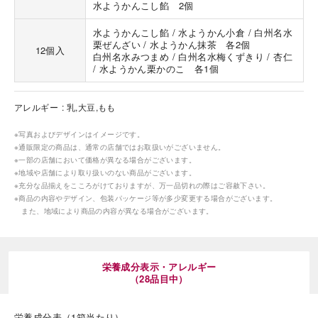
水ようかんこし餡 2個
水ようかんこし餡 / 水ようかん小倉 / 白州名水
栗ぜんざい / 水ようかん抹茶 各2個
12個入
白州名水みつまめ / 白州名水梅くずきり / 杏仁
/ 水ようかん栗かのこ 各1個
アレルギー
乳,大豆,もも
海外 Overseas shops
Indonesia
Singapore
※写真およびデザインはイメージです。
※通販限定の商品は、通常の店舗ではお取扱いがございません。
Malaysia
Hong Kong
※一部の店舗において価格が異なる場合がございます。
UAE
Thailand
※地域や店舗により取り扱いのない商品がございます。
※充分な品揃えをこころがけておりますが、万一品切れの際はご容赦下さい。
Vietnam
※商品の内容やデザイン、包装パッケージ等が多少変更する場合がございます。
また、地域により商品の内容が異なる場合がございます。
Iは八ヶ岳や末広がりを意味す
おやつ時」という意味を込
た。雄大な八ヶ岳山麓の自
栄養成分表示・アレルギー
まれる、こだわりのスイー
（28品目中）
ださい。
栄養成分表（1箱当たり）