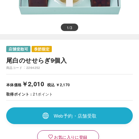
1
/
3
尾白のせせらぎ9個入
商品コード
2264252
￥2,010
本体価格
税込 ￥2,170
取得ポイント
21
ポイント
Web予約・店舗受取
お気に入りに登録