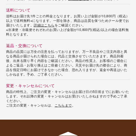
送料について
送料はお届け先1件ごとの料金となります。お買い上げ金額が10,800円（税込）
以上で送料無料※になります。一部を除き、商品は品質を保つためクール便でお
届けいたします。
詳細はこちら
をご確認ください。
※冷凍便・冷蔵便それぞれのお買い上げ金額が10,800円(税込)以上の場合送料無
料となります。
返品・交換について
商品の品質には万全の注意を払っておりますが、万一不良品やご注文内容と異
なる商品が届けられた場合には、代品と交換させていただきます。商品到着
後、出来る限り早く内容をご確認ください。商品の性質上、お客様のご都合に
よるご返品・お取り換えはご容赦ください。天災やお届け先の都合により、商
品を指定日時にお届けできなかった場合、恐れ入りますが、返金や再送はいた
しかねます。予め、ご了承ください。
変更・キャンセルについて
商品の特性上、ご注文の変更・キャンセルはお届け日の5日前までにお願いいた
します。それ以降の変更・キャンセルはお受けいたしかねますので予めご了承
ください。
ご注文の変更・キャンセルは、
こちらまで
。