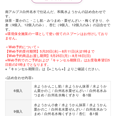
南アルプス白州名水で仕込んだ、和風水ようかんの詰め合わせで
す。
抹茶・栗かのこ・こし餡・みつまめ・栗ぜんざい・梅くずきり、小
倉（9個入、12個入のみ）、杏仁（9個入、12個入のみ）の詰合せで
す。
※環境保全施策の一環として使い捨てのスプーンはお付けしており
ません。
＜Web予約について＞
【Web予約受付期間】5月20日(水)～8月11日(火)21時まで
【Web予約商品お渡し期間】5月25日(月)～8月16日(日)
※Web予約でのご予約および『キャンセル期限日』はお受取希望日5
日前の21時までとなります。
※『キャンセル期限日』は
【※こちら※】
よりご確認ください。
<詰め合わせ内容>
水ようかんこし餡 / 水ようかん抹茶 / 水ようか
6個入
ん栗かのこ / 白州名水栗ぜんざい / 白州名水み
つまめ / 白州名水梅くずきり 各1個
水ようかん小倉 / 水ようかん抹茶 / 水ようかん
栗かのこ / 白州名水栗ぜんざい / 白州名水みつ
9個入
まめ / 白州名水梅くずきり / 杏仁 各1個